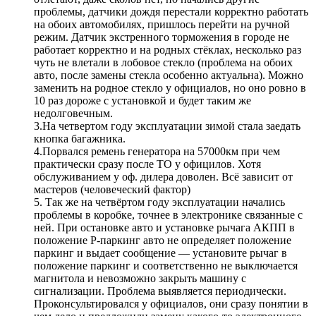
проблемы, датчики дождя перестали корректно работать
на обоих автомобилях, пришлось перейти на ручной
режим. Датчик экстренного торможения в городе не
работает корректно и на родных стёклах, несколько раз
чуть не влетали в лобовое стекло (проблема на обоих
авто, после замены стекла особенно актуальна). Можно
заменить на родное стекло у официалов, но оно ровно в
10 раз дороже с установкой и будет таким же
недолговечным.
3.На четвертом году эксплуатации зимой стала заедать
кнопка багажника.
4.Порвался ремень генератора на 57000км при чем
практически сразу после ТО у официлов. Хотя
обслуживанием у оф. дилера доволен. Всё зависит от
мастеров (человеческий фактор)
5. Так же на четвёртом году эксплуатации начались
проблемы в коробке, точнее в электронике связанные с
ней. При остановке авто и установке рычага АКПП в
положение Р-паркинг авто не определяет положение
паркинг и выдает сообщение — установите рычаг в
положение паркинг и соответственно не выключается
магнитола и невозможно закрыть машину с
сигнализации. Проблема выявляется периодически.
Проконсультировался у официалов, они сразу понятии в