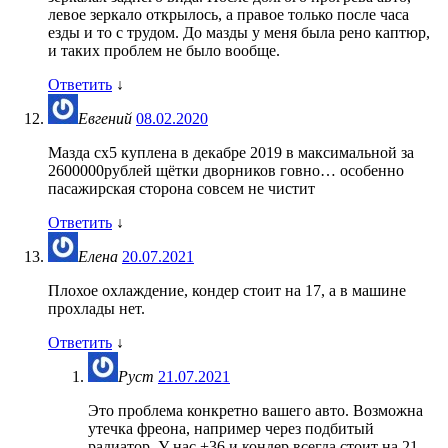
левое зеркало открылось, а правое только после часа
езды и то с трудом. До мазды у меня была рено каптюр,
и таких проблем не было вообще.
Ответить
↓
Евгений
08.02.2020
Мазда сх5 куплена в декабре 2019 в максимальной за
2600000рублей щётки дворников говно… особенно
пасажирская сторона совсем не чистит
Ответить
↓
Елена
20.07.2021
Плохое охлаждение, кондер стоит на 17, а в машине
прохлады нет.
Ответить
↓
Руст
21.07.2021
Это проблема конкретно вашего авто. Возможна
утечка фреона, например через подбитый
радиатор. У нас +36 и кондер всегда стоит на 21 —