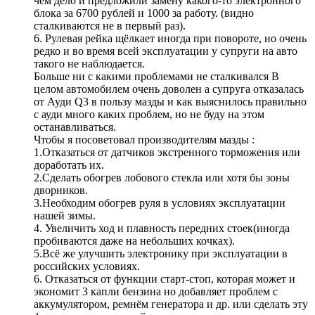
чем дело и предложили замену какого-то электронного
блока за 6700 рублей и 1000 за работу. (видно
сталкиваются не в первый раз).
6. Рулевая рейка щёлкает иногда при повороте, но очень
редко и во время всей эксплуатации у супруги на авто
такого не наблюдается.
Больше ни с какими проблемами не сталкивался В
целом автомобилем очень доволен а супруга отказалась
от Ауди Q3 в пользу мазды и как выяснилось правильно
с ауди много каких проблем, но не буду на этом
останавливаться.
Чтобы я посоветовал производителям мазды :
1.Отказаться от датчиков экстренного торможения или
доработать их.
2.Сделать обогрев лобового стекла или хотя бы зоны
дворников.
3.Необходим обогрев руля в условиях эксплуатации
нашей зимы.
4. Увеличить ход и плавность передних стоек(иногда
пробиваются даже на небольших кочках).
5.Всё же улучшить электронику при эксплуатации в
российских условиях.
6. Отказаться от функции старт-стоп, которая может и
экономит 3 капли бензина но добавляет проблем с
аккумулятором, ремнём генератора и др. или сделать эту