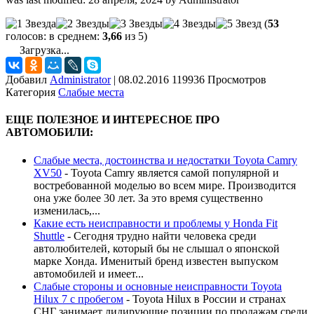
(
53
голосов: в среднем:
3,66
из 5)
Загрузка...
Добавил
Administrator
|
08.02.2016 119936 Просмотров
Категория
Слабые места
ЕЩЕ ПОЛЕЗНОЕ И ИНТЕРЕСНОЕ ПРО
АВТОМОБИЛИ:
Слабые места, достоинства и недостатки Toyota Camry
XV50
-
Toyota Camry является самой популярной и
востребованной моделью во всем мире. Производится
она уже более 30 лет. За это время существенно
изменилась,...
Какие есть неисправности и проблемы у Honda Fit
Shuttle
-
Сегодня трудно найти человека среди
автолюбителей, который бы не слышал о японской
марке Хонда. Именитый бренд известен выпуском
автомобилей и имеет...
Слабые стороны и основные неисправности Toyota
Hilux 7 с пробегом
-
Toyota Hilux в России и странах
СНГ занимает лидирующие позиции по продажам среди