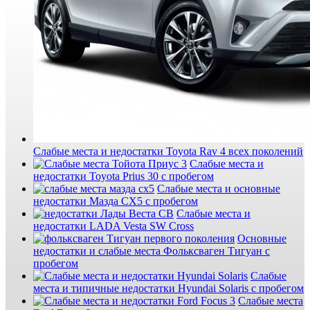
Слабые места и недостатки Toyota Rav 4 всех поколений
Слабые места и
недостатки Toyota Prius 30 с пробегом
Слабые места и основные
недостатки Мазда СХ5 с пробегом
Слабые места и
недостатки LADA Vesta SW Cross
Основные
недостатки и слабые места Фольксваген Тигуан с
пробегом
Слабые
места и типичные недостатки Hyundai Solaris с пробегом
Слабые места