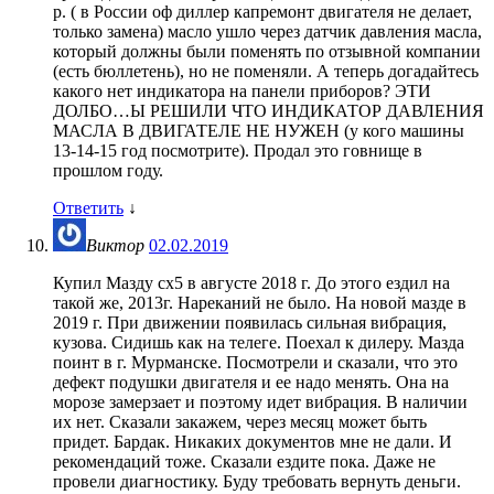
р. ( в России оф диллер капремонт двигателя не делает,
только замена) масло ушло через датчик давления масла,
который должны были поменять по отзывной компании
(есть бюллетень), но не поменяли. А теперь догадайтесь
какого нет индикатора на панели приборов? ЭТИ
ДОЛБО…Ы РЕШИЛИ ЧТО ИНДИКАТОР ДАВЛЕНИЯ
МАСЛА В ДВИГАТЕЛЕ НЕ НУЖЕН (у кого машины
13-14-15 год посмотрите). Продал это говнище в
прошлом году.
Ответить
↓
Виктор
02.02.2019
Купил Мазду сх5 в августе 2018 г. До этого ездил на
такой же, 2013г. Нареканий не было. На новой мазде в
2019 г. При движении появилась сильная вибрация,
кузова. Сидишь как на телеге. Поехал к дилеру. Мазда
поинт в г. Мурманске. Посмотрели и сказали, что это
дефект подушки двигателя и ее надо менять. Она на
морозе замерзает и поэтому идет вибрация. В наличии
их нет. Сказали закажем, через месяц может быть
придет. Бардак. Никаких документов мне не дали. И
рекомендаций тоже. Сказали ездите пока. Даже не
провели диагностику. Буду требовать вернуть деньги.