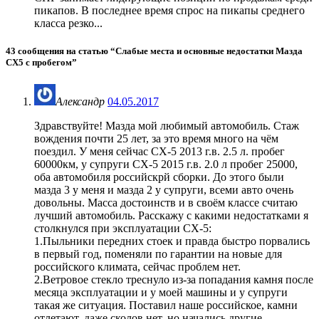
пикапов. В последнее время спрос на пикапы среднего
класса резко...
43 сообщения на статью “
Слабые места и основные недостатки Мазда
СХ5 с пробегом
”
Александр
04.05.2017
Здравствуйте! Мазда мой любимый автомобиль. Стаж
вождения почти 25 лет, за это время много на чём
поездил. У меня сейчас СХ-5 2013 г.в. 2.5 л. пробег
60000км, у супруги СХ-5 2015 г.в. 2.0 л пробег 25000,
оба автомобиля российскрй сборки. До этого были
мазда 3 у меня и мазда 2 у супруги, всеми авто очень
довольны. Масса достоинств и в своём классе считаю
лучший автомобиль. Расскажу с какими недостатками я
столкнулся при эксплуатации СХ-5:
1.Пыльники передних стоек и правда быстро порвались
в первый год, поменяли по гарантии на новые для
российского климата, сейчас проблем нет.
2.Ветровое стекло треснуло из-за попадания камня после
месяца эксплуатации и у моей машины и у супруги
такая же ситуация. Поставил наше российское, камни
отлетают, даже сколов нет, но начались другие