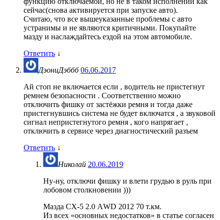
функцию отключаемой, но не в таком исполнении как
сейчас(снова активируется при запуске авто).
Считаю, что все вышеуказанные проблемы с авто
устранимы и не являются критичными. Покупайте
мазду и наслаждайтесь ездой на этом автомобиле.
Ответить
↓
ДэониДэббб
06.06.2017
Ай стоп не включается если , водитель не пристегнут
ремнем безопасности . Соответственно можно
отключить фишку от застёжки ремня и тогда даже
пристегнувшись система не будет включатся , а звуковой
сигнал непристегнутого ремня , кого напрягает ,
отключить в сервисе через диагностический разъем
Ответить
↓
Николай
20.06.2019
Ну-ну, отключи фишку и влети грудью в руль при
лобовом столкновении )))
Мазда СХ-5 2.0 АWD 2012 70 т.км.
Из всех «основных недостатков» в статье согласен