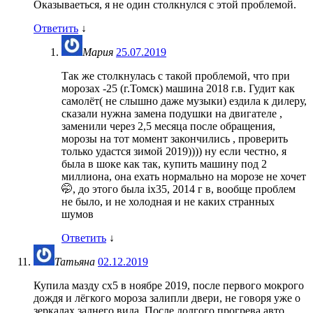
Оказываеться, я не один столкнулся с этой проблемой.
Ответить
↓
Мария
25.07.2019
Так же столкнулась с такой проблемой, что при
морозах -25 (г.Томск) машина 2018 г.в. Гудит как
самолёт( не слышно даже музыки) ездила к дилеру,
сказали нужна замена подушки на двигателе ,
заменили через 2,5 месяца после обращения,
морозы на тот момент закончились , проверить
только удастся зимой 2019)))) ну если честно, я
была в шоке как так, купить машину под 2
миллиона, она ехать нормально на морозе не хочет
🤭, до этого была ix35, 2014 г в, вообще проблем
не было, и не холодная и не каких странных
шумов
Ответить
↓
Татьяна
02.12.2019
Купила мазду сх5 в ноябре 2019, после первого мокрого
дождя и лёгкого мороза залипли двери, не говоря уже о
зеркалах заднего вида. После долгого прогрева авто,