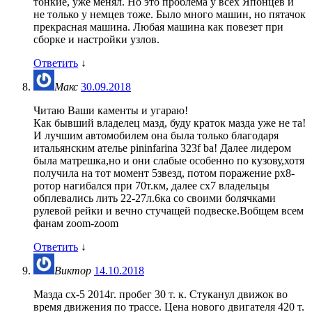
тонкие, уже менял. Но это проблема у всех Японцев и
не только у немцев тоже. Было много машин, но пятачок
прекрасная машина. Любая машина как повезет при
сборке и настройки узлов.
Ответить
↓
Макс
30.09.2018
Читаю Ваши каменты и угараю!
Как бывший владелец мазд, буду краток мазда уже не та!
И лучшим автомобилем она была только благодаря
итальянским ателье pininfarina 323f ba! Далее лидером
была матрешка,но и они слабые особенно по кузову,хотя
получила на тот момент 5звезд, потом поражение рх8-
ротор нагибался при 70т.км, далее сх7 владельцы
обплевались лить 22-27л.6ка со своими болячками
рулевой рейки и вечно стучащей подвеске.Вобщем всем
фанам zoom-zoom
Ответить
↓
Виктор
14.10.2018
Мазда сх-5 2014г. пробег 30 т. к. Стуканул движок во
время движения по трассе. Цена нового двигателя 420 т.