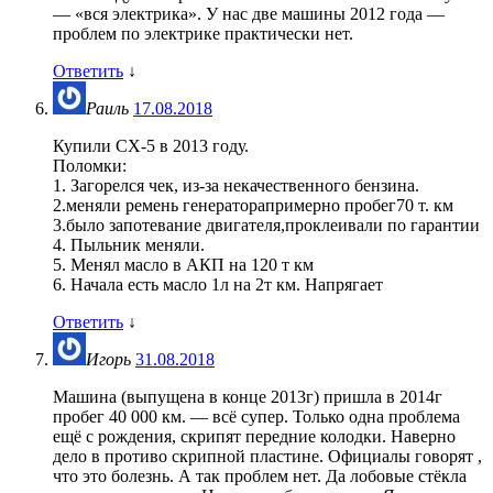
— «вся электрика». У нас две машины 2012 года —
проблем по электрике практически нет.
Ответить
↓
Раиль
17.08.2018
Купили СХ-5 в 2013 году.
Поломки:
1. Загорелся чек, из-за некачественного бензина.
2.меняли ремень генераторапримерно пробег70 т. км
3.было запотевание двигателя,проклеивали по гарантии
4. Пыльник меняли.
5. Менял масло в АКП на 120 т км
6. Начала есть масло 1л на 2т км. Напрягает
Ответить
↓
Игорь
31.08.2018
Машина (выпущена в конце 2013г) пришла в 2014г
пробег 40 000 км. — всё супер. Только одна проблема
ещё с рождения, скрипят передние колодки. Наверно
дело в противо скрипной пластине. Официалы говорят ,
что это болезнь. А так проблем нет. Да лобовые стёкла