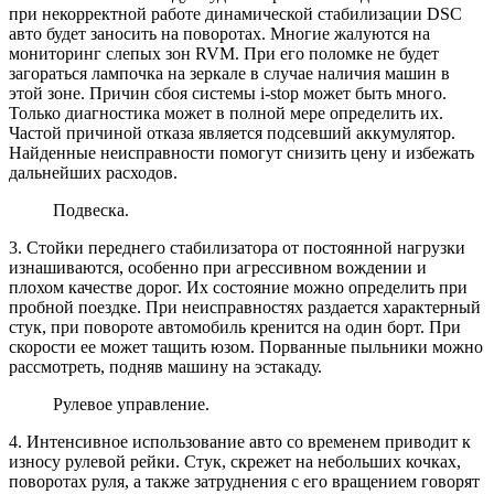
при некорректной работе динамической стабилизации DSC
авто будет заносить на поворотах. Многие жалуются на
мониторинг слепых зон RVM. При его поломке не будет
загораться лампочка на зеркале в случае наличия машин в
этой зоне. Причин сбоя системы i-stop может быть много.
Только диагностика может в полной мере определить их.
Частой причиной отказа является подсевший аккумулятор.
Найденные неисправности помогут снизить цену и избежать
дальнейших расходов.
Подвеска.
3. Стойки переднего стабилизатора от постоянной нагрузки
изнашиваются, особенно при агрессивном вождении и
плохом качестве дорог. Их состояние можно определить при
пробной поездке. При неисправностях раздается характерный
стук, при повороте автомобиль кренится на один борт. При
скорости ее может тащить юзом. Порванные пыльники можно
рассмотреть, подняв машину на эстакаду.
Рулевое управление.
4. Интенсивное использование авто со временем приводит к
износу рулевой рейки. Стук, скрежет на небольших кочках,
поворотах руля, а также затруднения с его вращением говорят