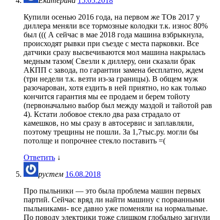
Екатерина
15.05.2018
Купили осенью 2016 года, на первом же ТОв 2017 у
диллера меняли все тормозные колодки т.к. износ 80%
был ((( А сейчас в мае 2018 года машина взбрыкнула,
происходят рывки при съезде с места парковки. Все
датчики сразу высвечиваются мол машина накрылась
медным тазом( Свезли к диллеру, они сказали брак
АКПП с завода, по гарантии замена бесплатно, ждем
(три недели т.к. везти из-за границы). В общем муж
разочарован, хотя ездить в ней приятно, но как только
кончится гарантия мы ее продаем и берем тойоту
(первоначально выбор был между маздой и тайотой рав
4). Кстати лобовое стекло два раза страдало от
камешков, но мы сразу в автосервис и заплавляли,
поэтому трещины не пошли. За 1,7тыс.ру. могли бы
потолще и попрочнее стекло поставить =(
Ответить
↓
рустем
16.08.2018
Про пыльники — это была проблема машин первых
партий. Сейчас вряд ли найти машину с порванными
пыльниками- все давно уже поменяли на нормальные.
По поводу электрики тоже слишком глобально загнули