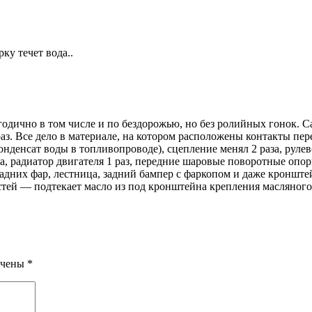
ку течет вода..
одично в том числе и по бездорожью, но без ролийных гонок. Са
 раз. Все дело в материале, на котором расположены контакты пе
конденсат воды в топливопроводе), сцепление менял 2 раза, руле
а, радиатор двигателя 1 раз, передние шаровые поворотные опоры
задних фар, лестница, задний бампер с фаркопом и даже кронште
тей — подтекает масло из под кронштейна крепления масляного
ечены
*