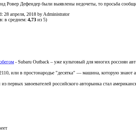
енд Ровер Дефендер были выявлены недочеты, то просьба сообщи
d:
28 апреля, 2018
by
Administrator
в: в среднем:
4,73
из 5)
робегом
-
Subaru Outback – уже культовый для многих россиян ав
110, или в простонародье "десятка" — машина, которую знают аб
из первых завоевателей российского авторынка стал американс
”
веет