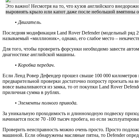
Это важно! Несмотря на то, что кузов английского внедорож
выровнять крыло или капот даже после небольшой вмятины о
• Двигатель.
Последняя модификация Land Rover Defender (модельный ряд 20
называемый «миллионик», однако, его слабое место – некачест
Для того, чтобы проверить форсунки необходимо завести автомо
диагностике английской машины.
• Коробка передач.
Если Ленд Ровер Дефендер прошел свыше 100 000 километров и
предварительной проверки достаточно попросту проехать на в
вовсе вываливаются из замка, то от покупки Land Rover Defen
приличная сумма в рублях.
• Элементы полного привода.
За уникальную проходимость и длинноходную подвеску приходи
начинается после 70 -100 тысяч пробега, но если эксплуатиров
Проверить неисправность можно очень просто. Просто подложи
машиной. Если обнаружены масляные пятна, то Defender опреде