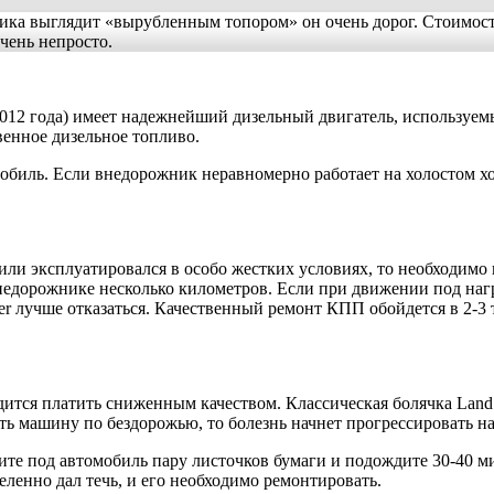
ника выглядит «вырубленным топором» он очень дорог. Стоимос
чень непросто.
12 года) имеет надежнейший дизельный двигатель, используемый
венное дизельное топливо.
биль. Если внедорожник неравномерно работает на холостом ходу
ли эксплуатировался в особо жестких условиях, то необходимо 
недорожнике несколько километров. Если при движении под нагр
der лучше отказаться. Качественный ремонт КПП обойдется в 2-
тся платить сниженным качеством. Классическая болячка Land R
ать машину по бездорожью, то болезнь начнет прогрессировать н
те под автомобиль пару листочков бумаги и подождите 30-40 ми
ленно дал течь, и его необходимо ремонтировать.