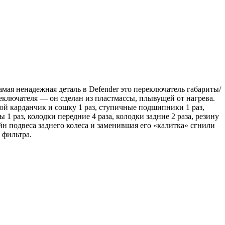
мая ненадежная деталь в Defender это переключатель габариты/
реключателя — он сделан из пластмассы, плывущей от нагрева.
вой карданчик и сошку 1 раз, ступичные подшипники 1 раз,
 1 раз, колодки передние 4 раза, колодки задние 2 раза, резину
йн подвеса заднего колеса и заменившая его «калитка» сгнили
 фильтра.