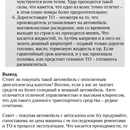
чувствуются всем телом. Удар приходится такой
силы, что кажется, что одно из колес точно отлетит –
в этом плане немцы более предпочтительнее;
Дорогостоящее ТО – несмотря на то, что
производитель устанавливает на автомобиль
высококлассные расходники, они со временем
выходят из строя и их приходится менять. Что
касается жидкостей, то Аутбек капризен и в него не
залить дешевый ширпотреб – подавай только дорогое
топливо, масло, тормозную жидкость и пр. Если
гарантийный срок кончился, и у вас произошла
поломка, или предстоит сезонное ТО – готовьтесь
раскошелиться.
Вывод.
Стоит ли покупать такой автомобиль с оппозитным
двигателем под капотом? Вполне, если у вас не хватает
средств на более солидный и мощный автомобиль. Авто
отличается отличной управляемостью и высоким клиренсом,
что для такого длинного транспортного средства – редкое
сочетание.
Совет – покупая автомобиль с автосалона или б/у продумайте,
сопоставима ли цена машины с ее последующими ремонтами
и ТО в процессе эксплуатации. Что касается проходимости, то