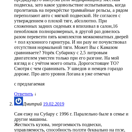
подвеска, зато какое удовольствие испытываешь, когда
пролетаешь на перекрёстке трамвайные рельсы, а рядом
переползают авто с мягкой подвеской. Не согласен с
утверждением о плохой тяге, абсолютно. При
сложенных задних сиденьях я впихивал в салон,16
пеноблоков полноразмерных, в другой раз довелось
разом перевезти пять комплектов межкомнатных дверей
+ пол кухонного гарнитура. И ни разу не почувствовал
отсутствия нормальной тяги. Может Вы с Камазом
сравниваете? Упрёк Субарику с 2,5 литровым
двигателем уместен только при его разгоне. На мой
взгляд и с учётом моего опыта. Дорогостоящее ТО?
Смотря с чем сравнивать. У шведов и немцев гораздо
дороже. Про авто уровня Логана я уже отмечал
с предлагаемая
Ответить
↓
Дмитрий
19.02.2019
Сам езжу на Субару с 1996 г. Паралельно быле в семье и
другие машины.
Жесткость кузова, энергоемкость подвески,
управляемость, способность ползти буквально на пузе,