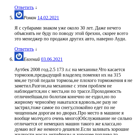
Ответить
↓
Роман
14.02.2021
Я с субарами знаком уже около 30 лет. Даже нечего
объяснять не буду по поводу этой брехни, скорее всего
это менеджер по продажи других авто, наверно Ауди.
Ответить
↓
Евгений
03.06.2021
Аутбек 2008 год.2.5 173 л.с на механике.Что касается
тормозов,предыдущий владелец поменял их на 315
мм,не тугой педали тормоза,не плохого торможения я не
заметил.Разгон,на механике с этим проблем не
наблюдается,ни с места,ни по трассе.Проходимость
отличнейшая,по болотам конечно не ездил,но по
жирному чернозёму накатался вдоволь,не разу не
застрял,тоже самое по снегу,спокойно едет по не
чищенным дорогам во дворах.Про место в машине я
вообще молчу,его очень много)Обслуживание не сильно
отличается от немецких машин такого же класса,но
думаю всё же немного дешевле.Если заливать хорошие
жидкости,масла,антифризы и хорошее топливо,то