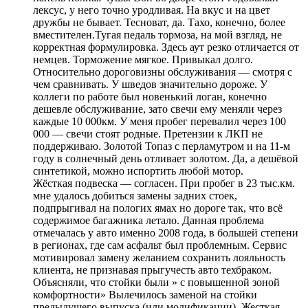
лексус, у него точно уродливая. На вкус и на цвет
дружбы не бывает. Тесноват, да. Тахо, конечно, более
вместителен.Тугая педаль тормоза, на мой взгляд, не
корректная формулировка. Здесь аут резко отличается от
немцев. Торможение мягкое. Привыкал долго.
Относительно дороговизны обслуживания — смотря с
чем сравнивать. У шведов значительно дороже. У
коллеги по работе был новенький логан, конечно
дешевле обслуживание, зато свечи ему меняли через
каждые 10 000км. У меня пробег перевалил через 100
000 — свечи стоят родные. Претензии к ЛКП не
поддерживаю. Золотой Топаз с перламутром и на 11-м
году в солнечный день отливает золотом. Да, а дешёвой
синтетикой, можно испортить любой мотор.
Жёсткая подвеска — согласен. При пробег в 23 тыс.км.
мне удалось добиться замены задних стоек,
подпрыгивал на пологих ямах но дороге так, что всё
содержимое багажника летало. Данная проблема
отмечалась у авто именно 2008 года, в большей степени
в регионах, где сам асфальт был проблемным. Сервис
мотивировал замену желанием сохранить лояльность
клиента, не признавая прыгучесть авто техбраком.
Объясняли, что стойки были » с повышенной зоной
комфортности» Вылечилось заменой на стойки
предыдущего выпуска (или модификации). Жесткая