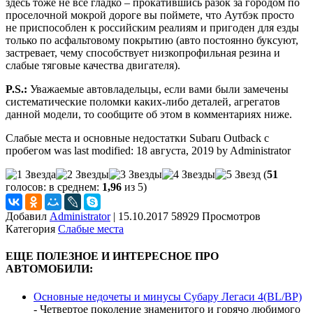
здесь тоже не все гладко – прокатившись разок за городом по
проселочной мокрой дороге вы поймете, что Аутбэк просто
не приспособлен к российским реалиям и пригоден для езды
только по асфальтовому покрытию (авто постоянно буксуют,
застревает, чему способствует низкопрофильная резина и
слабые тяговые качества двигателя).
P.S.:
Уважаемые автовладельцы, если вами были замечены
систематические поломки каких-либо деталей, агрегатов
данной модели, то сообщите об этом в комментариях ниже.
Слабые места и основные недостатки Subaru Outback с
пробегом
was last modified:
18 августа, 2019
by
Administrator
(
51
голосов: в среднем:
1,96
из 5)
Добавил
Administrator
|
15.10.2017 58929 Просмотров
Категория
Слабые места
ЕЩЕ ПОЛЕЗНОЕ И ИНТЕРЕСНОЕ ПРО
АВТОМОБИЛИ:
Основные недочеты и минусы Субару Легаси 4(BL/BP)
-
Четвертое поколение знаменитого и горячо любимого