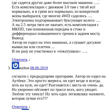
где садятся другие даже более высокие машины …..
Есть комплектации с движком 3.0 там с тягой всё
нормально, и в грязи все нормально, из конкретной
жопы выбирался, где многие 4WD садились ….
Электроника подтормаживает буксующее колесо ….
А на 2.5 литра тяги не хватает, есть комплектация с
МКПП, там пониженная передача в стоке и
дифференциал повышенного трения в заднем мосту.
Вывод:
Автор не ездил на этих машинах, а слушает досужие
вымыслы или сплетни….
И ни разу не участвовал в «покатушках» …..
Ответить
↓
вадим
08.06.2019
согласен с предыдущими ораторами. Автор не ездил на
Аутбеке. Это просто зверюга, он едет везде и всегда,
хоть на пузе, но едет! Разгоняется с места не очень- да.
Но уверенно обгоняет по трассе всех, кого увидит.
Люблю эту тачилу! Ну хоть одну легковушку назовите,
которая лучше его???
Ответить
↓