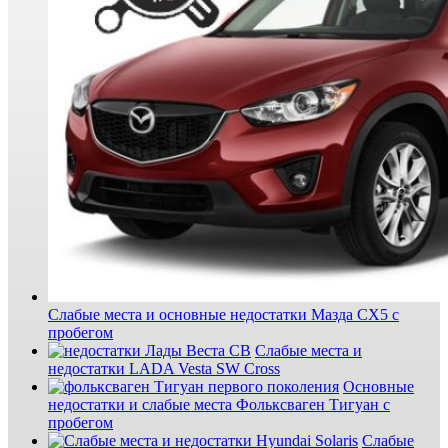
Слабые места и основные недостатки Мазда СХ5 с
пробегом
Слабые места и
недостатки LADA Vesta SW Cross
Основные
недостатки и слабые места Фольксваген Тигуан с
пробегом
Слабые