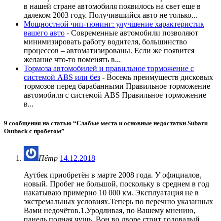
в нашей стране автомобиля появилось на свет еще в
далеком 2003 году. Получившийся авто не только...
Мощностной чип-тюнинг: улучшение характеристик
вашего авто
-
Современные автомобили позволяют
минимизировать работу водителя, большинство
процессов – автоматизированы. Если же появится
желание что-то поменять в...
Тормоза автомобилей и правильное торможение с
системой ABS или без
-
Восемь преимуществ дисковых
тормозов перед барабанными Правильное торможение
автомобиля с системой ABS Правильное торможение
в...
9 сообщения на статью “
Слабые места и основные недостатки Subaru
Outback с пробегом
”
Пётр
14.12.2018
Аутбек приобретён в марте 2008 года. У официалов,
новый. Пробег не большой, поскольку в среднем в год
накатываю примерно 10 000 км. Эксплуатация не в
экстремальных условиях.Теперь по перечню указанных
Вами недочётов.1.Уродливая, по Вашему мнению,
панель полная чушь. Вон во дворе стоит годовалый