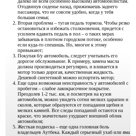
далеко не всем (особенно высоким) автомобилистам.
Отодвинув сиденье назад, прижимаешь заднего
пассажира, что не совсем удобно, когда у тебя
большая семья;
Вторая проблема – тугая педаль тормоза. Чтобы резко
остановиться и избежать столкновения, придется с
усилием вдавить педаль в пол – о таких мерах
забываешь в плотном городском потоке, особенно
если куда-то спешишь. Но, многие к этому
привыкают;
Покупая б/у автомобиль, следует учитывать его
дорогое обслуживание. К примеру, замена масла
должна производиться регулярно, и вливается в
мотор только дорогая, качественная жидкость.
Дешевой синтетикой можно испортить мотор;
Еще одна возможная неисправность у автомобилей с
пробегом – слабое лакокрасочное покрытие.
Преодолев 1-2 тыс. км, и посмотрев на кузов
автомобиля, можно увидеть сотни мелких царапин и
сколов, которые образуются от попадания щебня и
мелких камней. Все следы попаданий остаются на
краске, что значительно ухудшает внешний облик
автомобиля;
Жесткая подвеска – еще одна головная боль
владельцев Аутбека. Каждый серьезный ухаб или яма