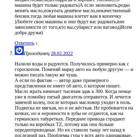
машина будет только радовать)А если экономить,редко
менять масло,покупать дешёвое масло,некачественный
бензин,тогда любая машина влетит вам в копеечку
)Любите свои машины и они будут вас радовать,вне
зависимости от того,кто вы,субарист или ваговод)Всем
добра друзья)
Ответить
↓
Проходимец
28.02.2022
Налили воды и радуются. Получилось примерно как с
гороскопом. Поменяй марку авто на любую другую — и
можно писать такую же чушь.
А если по фактам — автор даже примерного
представления не имеет об авто, о котором пишет.
Масло жрать начинает тысячам эдак к 300. Когда немце
уже в помойку пятый двигатель отправится. И лечится
заменой колец, после которых масложор уходит в ноль.
Подвеска не мягкая, но и не жёсткая. Не пробивается на
кочках, но и неровности в зубы не отдаются, как на
германских табуретках. Передние привода страдают
только на коробках TZ, потому как они больше
переднеприводные. Но их ставили тыщу лет назад в
последний раз. Проблемы гура у всех авто одинаковые,