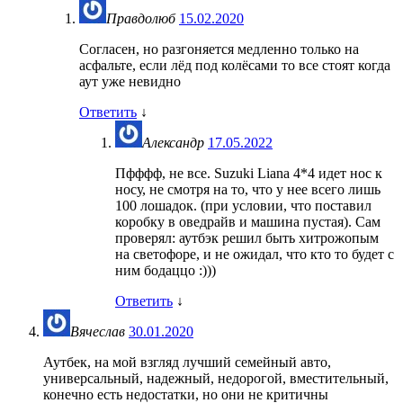
Правдолюб
15.02.2020
Согласен, но разгоняется медленно только на
асфальте, если лёд под колёсами то все стоят когда
аут уже невидно
Ответить
↓
Александр
17.05.2022
Пфффф, не все. Suzuki Liana 4*4 идет нос к
носу, не смотря на то, что у нее всего лишь
100 лошадок. (при условии, что поставил
коробку в оведрайв и машина пустая). Сам
проверял: аутбэк решил быть хитрожопым
на светофоре, и не ожидал, что кто то будет с
ним бодаццо :)))
Ответить
↓
Вячеслав
30.01.2020
Аутбек, на мой взгляд лучший семейный авто,
универсальный, надежный, недорогой, вместительный,
конечно есть недостатки, но они не критичны