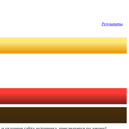
Результаты
и указания сайта-источника, преследуется по закону!