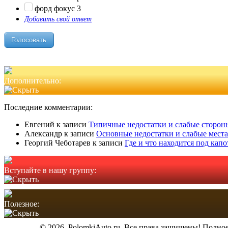
форд фокус 3
Добавить свой ответ
Дополнительно:
Последние комментарии:
Евгений
к записи
Типичные недостатки и слабые стороны
Александр
к записи
Основные недостатки и слабые места
Георгий Чеботарев
к записи
Где и что находится под кап
Вступайте в нашу группу:
Полезное:
© 2026. PolomkiAuto.ru. Все права защищены! Полное