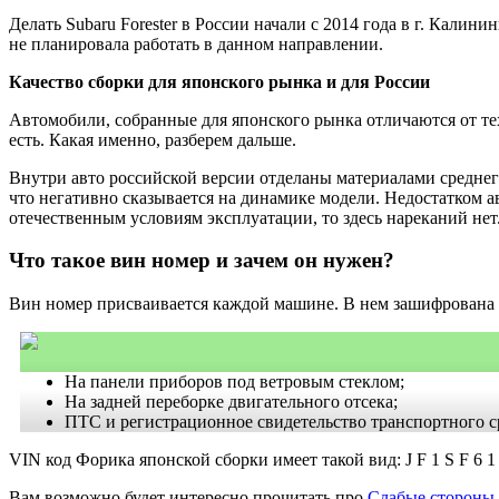
Делать Subaru Forester в России начали с 2014 года в г. Калин
не планировала работать в данном направлении.
Качество сборки для японского рынка и для России
Автомобили, собранные для японского рынка отличаются от тех
есть. Какая именно, разберем дальше.
Внутри авто российской версии отделаны материалами среднег
что негативно сказывается на динамике модели. Недостатком ав
отечественным условиям эксплуатации, то здесь нареканий нет
Что такое вин номер и зачем он нужен?
Вин номер присваивается каждой машине. В нем зашифрована в
На панели приборов под ветровым стеклом;
На задней переборке двигательного отсека;
ПТС и регистрационное свидетельство транспортного с
VIN код Форика японской сборки имеет такой вид: J F 1 S F 6 1 
Вам возможно будет интересно прочитать про
Слабые стороны и