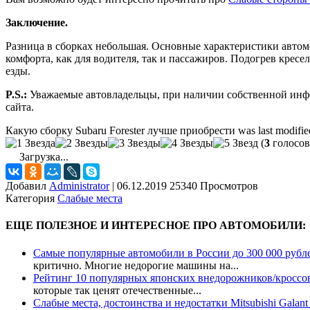
Заключение.
Разница в сборках небольшая. Основные характеристики автомо
комфорта, как для водителя, так и пассажиров. Подогрев кресе
езды.
P.S.:
Уважаемые автовладельцы, при наличии собственной инфо
сайта.
Какую сборку Subaru Forester лучше приобрести
was last modifi
(
3
голосов
Загрузка...
Добавил
Administrator
|
06.12.2019 25340 Просмотров
Категория
Слабые места
ЕЩЕ ПОЛЕЗНОЕ И ИНТЕРЕСНОЕ ПРО АВТОМОБИЛИ:
Самые популярные автомобили в России до 300 000 рубл
критично. Многие недорогие машины на...
Рейтинг 10 популярных японских внедорожников/кроссо
которые так ценят отечественные...
Слабые места, достоинства и недостатки Mitsubishi Galant