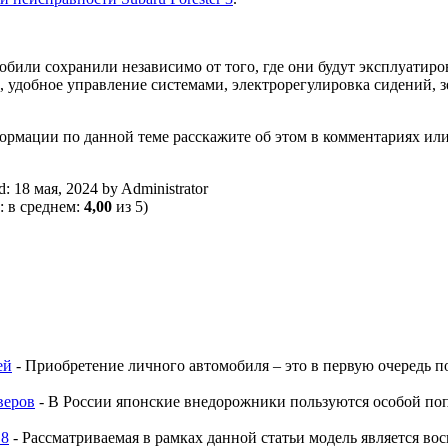
били сохранили независимо от того, где они будут эксплуатиро
л, удобное управление системами, электрорегулировка сидений, з
рмации по данной теме расскажите об этом в комментариях ил
ed:
18 мая, 2024
by
Administrator
: в среднем:
4,00
из 5)
ей
-
Приобретение личного автомобиля – это в первую очередь по
веров
-
В России японские внедорожники пользуются особой поп
 8
-
Рассматриваемая в рамках данной статьи модель является вос