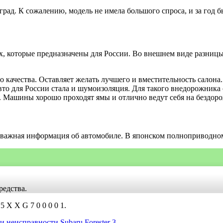
инград. К сожалению, модель не имела большого спроса, и за год
, которые предназначены для России. Во внешнем виде разницы 
о качества. Оставляет желать лучшего и вместительность салон
то для России стала и шумоизоляция. Для такого внедорожника о
. Машины хорошо проходят ямы и отлично ведут себя на бездоро
ажная информация об автомобиле. В японском полноприводном к
редства.
5 X X G 7 0 0 0 0 1.
 неисправности Subaru Forester 3
.