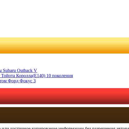
 Subaru Outback V
 Тойота Королла(Е140) 10 поколения
отом Форд Фокус 3
 или частичное копирование информации без разрешения автора 