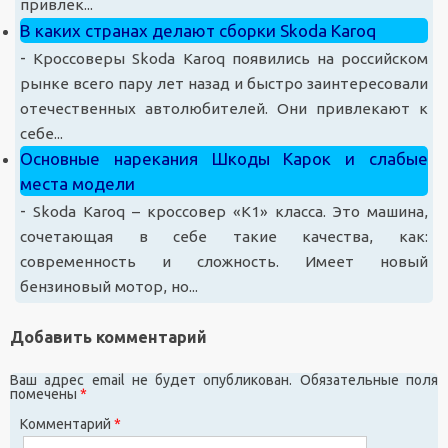
привлек...
В каких странах делают сборки Skoda Karoq
-
Кроссоверы Skoda Karoq появились на российском
рынке всего пару лет назад и быстро заинтересовали
отечественных автолюбителей. Они привлекают к
себе...
Основные нарекания Шкоды Карок и слабые
места модели
-
Skoda Karoq – кроссовер «К1» класса. Это машина,
сочетающая в себе такие качества, как:
современность и сложность. Имеет новый
бензиновый мотор, но...
Добавить комментарий
Ваш адрес email не будет опубликован.
Обязательные поля
помечены
*
Комментарий
*