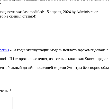
х.
 мощности
was last modified:
15 апреля, 2024
by
Administrator
о не оценил статью!)
оления
-
За годы эксплуатации модель неплохо зарекомендовала в
undai H1 второго поколения, известный также как Starex, пред
ентабельный дизайн последней модели Элантры бесспорно обл
ечены
*