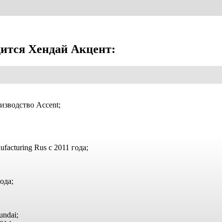
дится Хендай Акцент:
изводство Accent;
acturing Rus с 2011 года;
ода;
ndai;