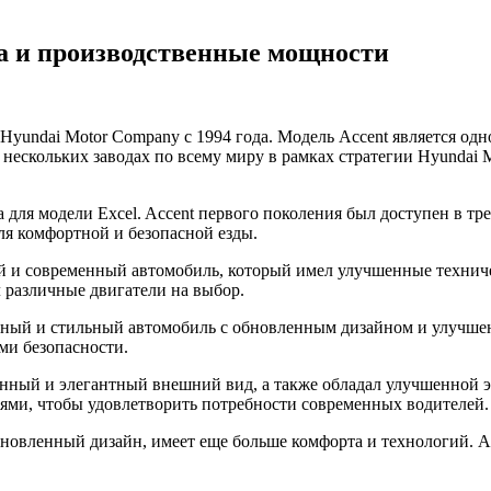
да и производственные мощности
yundai Motor Company с 1994 года. Модель Accent является од
а нескольких заводах по всему миру в рамках стратегии Hyunda
 для модели Excel. Accent первого поколения был доступен в тре
я комфортной и безопасной езды.
й и современный автомобиль, который имел улучшенные техниче
л различные двигатели на выбор.
енный и стильный автомобиль с обновленным дизайном и улучше
ми безопасности.
менный и элегантный внешний вид, а также обладал улучшенной 
ми, чтобы удовлетворить потребности современных водителей.
бновленный дизайн, имеет еще больше комфорта и технологий. 