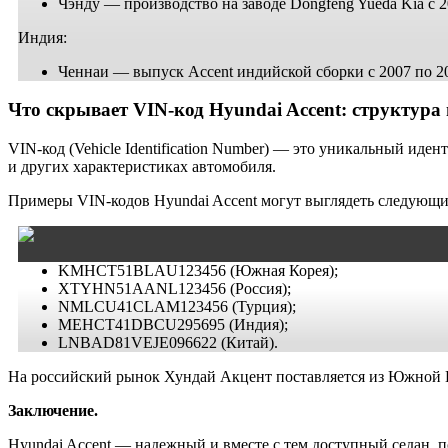
Чэнду — производство на заводе Dongfeng Yueda Kia с 2
Индия:
Ченнаи — выпуск Accent индийской сборки с 2007 по 20
Что скрывает VIN-код Hyundai Accent: структура
VIN-код (Vehicle Identification Number) — это уникальный ид
и других характеристиках автомобиля.
Примеры VIN-кодов Hyundai Accent могут выглядеть следующи
KMHCT51BLAU123456 (Южная Корея);
XTYHN51AANL123456 (Россия);
NMLCU41CLAM123456 (Турция);
MEHCT41DBCU295695 (Индия);
LNBAD81VEJE096622 (Китай).
На российский рынок Хундай Акцент поставляется из Южной К
Заключение.
Hyundai Accent — надежный и вместе с тем доступный седан, п