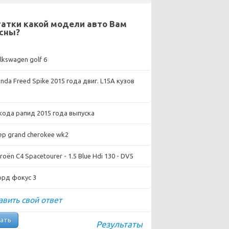
атки какой модели авто Вам
сны?
lkswagen golf 6
nda Freed Spike 2015 года двиг. L15A кузов
ода рапид 2015 года выпуска
ep grand cherokee wk2
roën C4 Spacetourer - 1.5 Blue Hdi 130 - DV5
рд фокус 3
вить свой ответ
Результаты