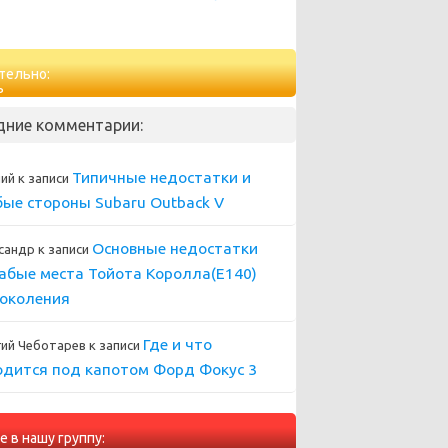
тельно:
дние комментарии:
Типичные недостатки и
ний
к записи
бые стороны Subaru Outback V
Основные недостатки
сандр
к записи
лабые места Тойота Королла(Е140)
поколения
Где и что
гий Чеботарев
к записи
одится под капотом Форд Фокус 3
е в нашу группу: