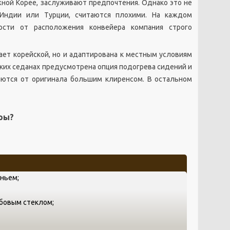
ной Корее, заслуживают предпочтения. Однако это не
Индии или Турции, считаются плохими. На каждом
ости от расположения конвейера компания строго
пает корейской, но и адаптирована к местным условиям
ских седанах предусмотрена опция подогрева сидений и
аются от оригинала большим клиренсом. В остальном
ры?
еньем;
обовым стеклом;