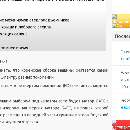
ние механизмов стеклоподъемников.
Дополни
е крыши и лобового стекла.
оляция салона.
После
 зимнее время.
Евге
сла
tra?
знать, что корейская сборка машины считается самой
Алек
 Элантру разных поколений.
и с
елем в четвертом поколении (HD) считается модель
10 
Геор
лучшим выбором под капотом авто будет мотор G4FG с
нах
рнизированная версия мотора G4FC, имеющая второй
ос размещен в передней части крышки мотора. Впускной
и впускного тракта
Вступайт