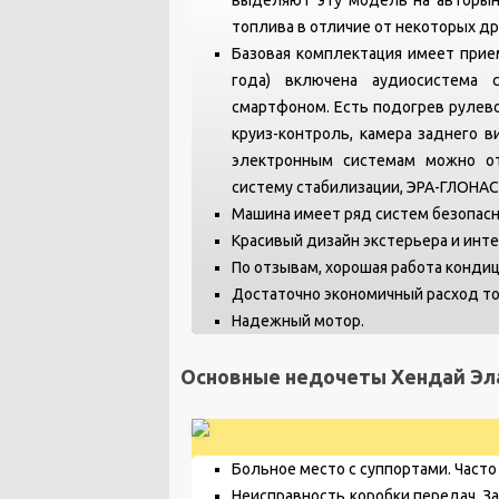
топлива в отличие от некоторых д
Базовая комплектация имеет прием
года) включена аудиосистема
смартфоном. Есть подогрев рулево
круиз-контроль, камера заднего в
электронным системам можно от
систему стабилизации, ЭРА­-ГЛОНАСС
Машина имеет ряд систем безопасн
Красивый дизайн экстерьера и инте
По отзывам, хорошая работа кондиц
Достаточно экономичный расход то
Надежный мотор.
Основные недочеты Хендай Эл
Больное место с суппортами. Часто 
Неисправность коробки передач. З