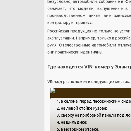
Безусловно, автомобили, собранные в Юж
означает, что модели, выпущенные в 
производственном цикле вне зависим
контролирует процесс.
Российская продукция не только не усту
эксплуатации. Например, только в россий
руля. Отечественные автомобили отлич
они практически идентичны.
Где находится VIN-номер у Элант
VIN-код расположен в следующих местах:
в салоне, перед пассажирским сид
на левой стойке кузова;
сверху на приборной панели под л
на шильдике;
в моторном отсеке.