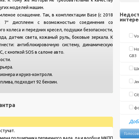
ругих моделей машин.
Недост
лемое оснащение. Так, в комплектации Base (с 2018
интере
 с 7″ дисплеем с возможностью соединения со
го колеса и передних кресел, подушки безопасности,
Vo
ида, датчик света, кожаный руль, боковые зеркала. К
нести: антиблокировочную систему, динамическую
Ho
, с кнопкой SOS в салоне авто.
GB3
ости.
рьера.
Шк
ионера и круиз-контроля.
плива, подходит 92 бензин.
Je
Cit
антра
фо
Доба
стучат.
амена подшипника первичного вала, да и вообще МКПП