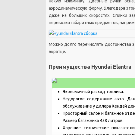
некую изюминку. Дверные ручки осна
аэродинамическую форму. Благодаря этом
даже на больших скоростях. Спинки з
перевозки габаритных предметов, наприм
Можно долго перечислять достоинства э
вкратце.
Преимущества Hyundai Elantra
Экономичный расход топлива.
Недорогое содержание авто. Да
обслуживание у дилера Хендай де
Просторный салон и багажное отде
Размер багажника 458 литров.
Хорошие технические показатели
выделяют эту модель на авторын