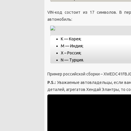
VIN-код состоит из 17 символов. В пе
автомобиль:
K — Корея;
M — Индия;
Х – Россия;
N — Турция.
Пример российской сборки – XWEDC41FBJ
P.S.:
Уважаемые автовладельцы, если вам
деталей, агрегатов Хендай Элантры, то с