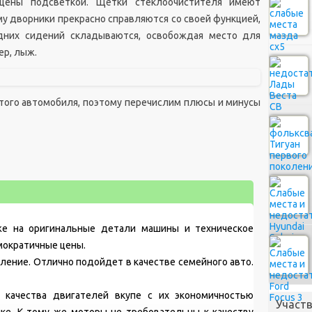
щены подсветкой. Щётки стеклоочистителя имеют
у дворники прекрасно справляются со своей функцией,
адних сидений складываются, освобождая место для
ер, лыж.
того автомобиля, поэтому перечислим плюсы и минусы
же на оригинальные детали машины и техническое
мократичные цены.
ление. Отлично подойдет в качестве семейного авто.
 качества двигателей вкупе с их экономичностью
Участв
ке. К тому же моторы не требовательны к качеству