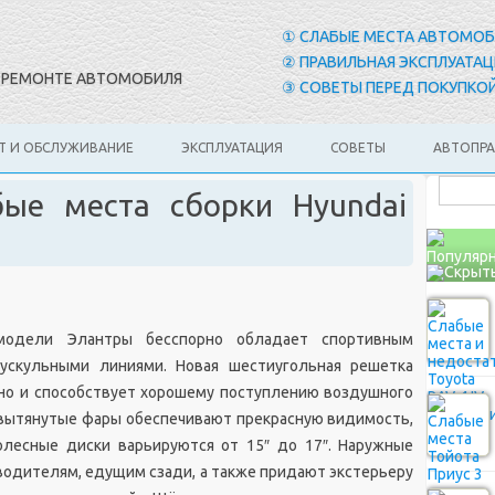
① СЛАБЫЕ МЕСТА АВТОМО
② ПРАВИЛЬНАЯ ЭКСПЛУАТАЦ
И РЕМОНТЕ АВТОМОБИЛЯ
③ СОВЕТЫ ПЕРЕД ПОКУПКОЙ
Т И ОБСЛУЖИВАНИЕ
ЭКСПЛУАТАЦИЯ
СОВЕТЫ
АВТОПР
бые места сборки Hyundai
Популярн
модели Элантры бесспорно обладает спортивным
ускульными линиями. Новая шестиугольная решетка
 но и способствует хорошему поступлению воздушного
 вытянутые фары обеспечивают прекрасную видимость,
олесные диски варьируются от 15″ до 17″. Наружные
 водителям, едущим сзади, а также придают экстерьеру