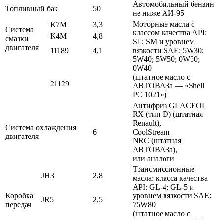
Автомобильный бензин
Топливный бак
50
не ниже АИ-95
Моторные масла с
K7M
3,3
Система
классом качества API:
K4M
4,8
смазки
SL; SM и уровнем
двигателя
11189
4,1
вязкости SAE: 5W30;
5W40; 5W50; 0W30;
0W40
(штатное масло с
21129
АВТОВАЗа — «Shell
PC 1021»)
Антифриз GLACEOL
RX (тип D) (штатная
Renault),
Система охлаждения
6
CoolStream
двигателя
NRC (штатная
АВТОВАЗа),
или аналоги
Трансмиссионные
JH3
2,8
масла: класса качества
API: GL-4; GL-5 и
Коробка
уровнем вязкости SAE:
JR5
2,5
передач
75W80
(штатное масло с