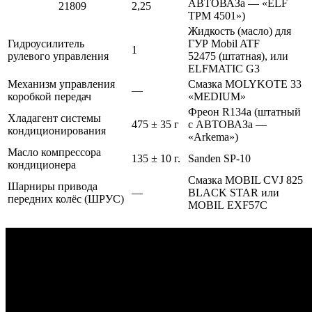
АВТОВАЗа — «ELF
21809
2,25
TPM 4501»)
Жидкость (масло) для
Гидроусилитель
ГУР Mobil ATF
1
рулевого управления
52475 (штатная), или
ELFMATIC G3
Механизм управления
Смазка MOLYKOTE 33
—
коробкой передач
«MEDIUM»
Фреон R134a (штатный
Хладагент системы
475 ± 35 г
с АВТОВАЗа —
кондиционирования
«Arkema»)
Масло компрессора
135 ± 10 г.
Sanden SP-10
кондиционера
Смазка MOBIL CVJ 825
Шарниры привода
—
BLACK STAR или
передних колёс (ШРУС)
MOBIL EXF57C