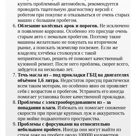
купить проблемный автомобиль, рекомендуется
проводить тщательную диагностику версий с
роботом при покупке и отказываться от очень старых
машин с большим пробегом.
Облезание колёсных арок и порогов.
Не исключено
и появление коррозии. Особенно это присуще очень
старым авто с немалым пробегом. Поэтому такие
машины желательно не покупать на вторичном
рынке, а поискать экземпляр посвежее. Если же
владелец хэтчбека столкнулся с такой
неприятностью, решить её поможет качественный
кузовной ремонт. После него проблема, скорее всего,
забудется на несколько лет.
Течь масла из – под прокладки ГБЦ на двигателях
объёмом 1,6 литра.
Недостаток присущ практически
всем таким моторам, но особенно явно он проявляет
себя с возрастом и пробегом. Устранить его иногда
помогает установка более качественной прокладки.
Проблемы с электрооборудованием из – за
попадания влаги.
Избежать их помогает снижение
скорости при проезде крупных луж и аккуратность
при мойке подкапотного пространства.
Проблемы с форсунками на относительно
небольшом пробеге.
Иногда они могут выйти из
строя даже на пробеге около 100000 километров.