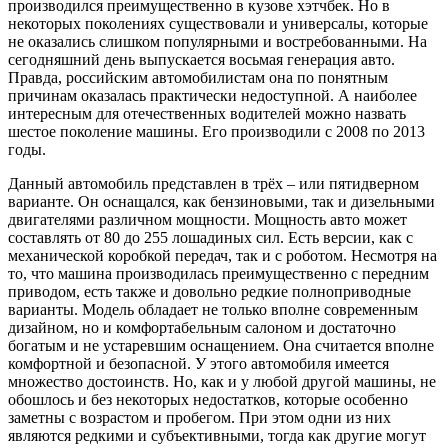
производился преимущественно в кузове хэтчбек. Но в
некоторых поколениях существовали и универсалы, которые
не оказались слишком популярными и востребованными. На
сегодняшний день выпускается восьмая генерация авто.
Правда, российским автомобилистам она по понятным
причинам оказалась практически недоступной. А наиболее
интересным для отечественных водителей можно назвать
шестое поколение машины. Его производили с 2008 по 2013
годы.
Данный автомобиль представлен в трёх – или пятидверном
варианте. Он оснащался, как бензиновыми, так и дизельными
двигателями различном мощности. Мощность авто может
составлять от 80 до 255 лошадиных сил. Есть версии, как с
механической коробкой передач, так и с роботом. Несмотря на
то, что машина производилась преимущественно с передним
приводом, есть также и довольно редкие полноприводные
варианты. Модель обладает не только вполне современным
дизайном, но и комфортабельным салоном и достаточно
богатым и не устаревшим оснащением. Она считается вполне
комфортной и безопасной. У этого автомобиля имеется
множество достоинств. Но, как и у любой другой машины, не
обошлось и без некоторых недостатков, которые особенно
заметны с возрастом и пробегом. При этом одни из них
являются редкими и субъективными, тогда как другие могут