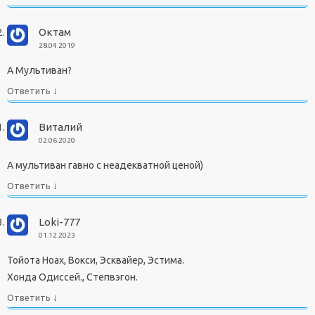
Октам
28.04.2019
А Мультиван?
↓
Ответить
Виталий
02.06.2020
А мультиван гавно с неадекватной ценой)
↓
Ответить
Loki-777
01.12.2023
Тойота Ноах, Вокси, Эсквайер, Эстима.
Хонда Одиссей., Степвэгон.
↓
Ответить