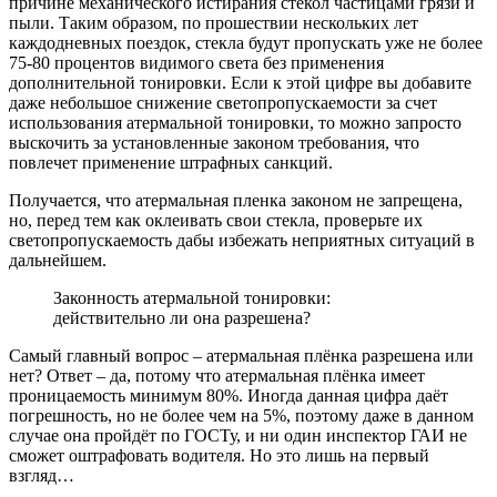
причине механического истирания стекол частицами грязи и
пыли. Таким образом, по прошествии нескольких лет
каждодневных поездок, стекла будут пропускать уже не более
75-80 процентов видимого света без применения
дополнительной тонировки. Если к этой цифре вы добавите
даже небольшое снижение светопропускаемости за счет
использования атермальной тонировки, то можно запросто
выскочить за установленные законом требования, что
повлечет применение штрафных санкций.
Получается, что атермальная пленка законом не запрещена,
но, перед тем как оклеивать свои стекла, проверьте их
светопропускаемость дабы избежать неприятных ситуаций в
дальнейшем.
Законность атермальной тонировки:
действительно ли она разрешена?
Самый главный вопрос – атермальная плёнка разрешена или
нет? Ответ – да, потому что атермальная плёнка имеет
проницаемость минимум 80%. Иногда данная цифра даёт
погрешность, но не более чем на 5%, поэтому даже в данном
случае она пройдёт по ГОСТу, и ни один инспектор ГАИ не
сможет оштрафовать водителя. Но это лишь на первый
взгляд…