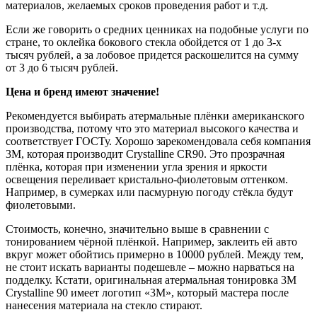
материалов, желаемых сроков проведения работ и т.д.
Если же говорить о средних ценниках на подобные услуги по
стране, то оклейка бокового стекла обойдется от 1 до 3-х
тысяч рублей, а за лобовое придется раскошелится на сумму
от 3 до 6 тысяч рублей.
Цена и бренд имеют значение!
Рекомендуется выбирать атермальные плёнки американского
производства, потому что это материал высокого качества и
соответствует ГОСТу. Хорошо зарекомендовала себя компания
3M, которая производит Crystalline CR90. Это прозрачная
плёнка, которая при изменении угла зрения и яркости
освещения переливает кристально-фиолетовым оттенком.
Например, в сумерках или пасмурную погоду стёкла будут
фиолетовыми.
Стоимость, конечно, значительно выше в сравнении с
тонированием чёрной плёнкой. Например, заклеить ей авто
вкруг может обойтись примерно в 10000 рублей. Между тем,
не стоит искать варианты подешевле – можно нарваться на
подделку. Кстати, оригинальная атермальная тонировка 3M
Crystalline 90 имеет логотип «3M», который мастера после
нанесения материала на стекло стирают.