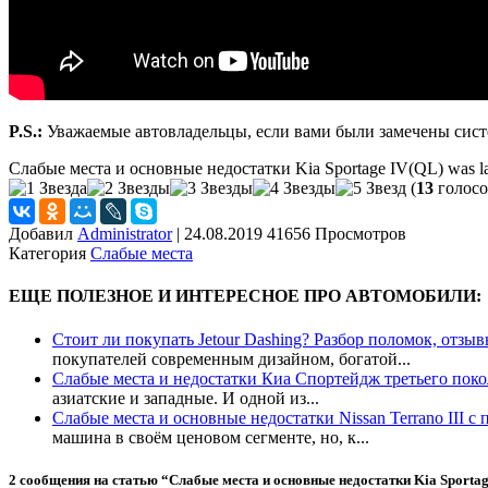
P.S.:
Уважаемые автовладельцы, если вами были замечены систе
Слабые места и основные недостатки Kia Sportage IV(QL)
was la
(
13
голосо
Добавил
Administrator
|
24.08.2019 41656 Просмотров
Категория
Слабые места
ЕЩЕ ПОЛЕЗНОЕ И ИНТЕРЕСНОЕ ПРО АВТОМОБИЛИ:
Стоит ли покупать Jetour Dashing? Разбор поломок, отзы
покупателей современным дизайном, богатой...
Слабые места и недостатки Киа Спортейдж третьего пок
азиатские и западные. И одной из...
Слабые места и основные недостатки Nissan Terrano III с
машина в своём ценовом сегменте, но, к...
2 сообщения на статью “
Слабые места и основные недостатки Kia Sporta