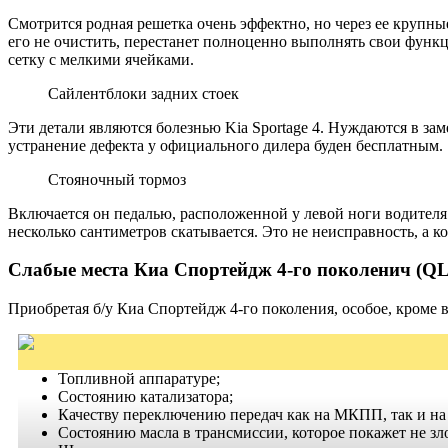
Смотрится родная решетка очень эффектно, но через ее крупные
его не очистить, перестанет полноценно выполнять свои функци
сетку с мелкими ячейками.
Сайлентблоки задних стоек
Эти детали являются болезнью Kia Sportage 4. Нуждаются в заме
устранение дефекта у официального дилера буден бесплатным.
Стояночный тормоз
Включается он педалью, расположенной у левой ноги водителя
несколько сантиметров скатывается. Это не неисправность, а 
Слабые места Киа Спортейдж 4-го поколенич (QL
Приобретая б/у Киа Спортейдж 4-го поколения, особое, кроме 
Топливной аппаратуре;
Состоянию катализатора;
Качеству переключению передач как на МКПП, так и н
Состоянию масла в трансмиссии, которое покажет не з