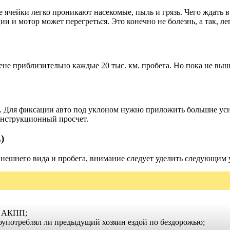
 ячейки легко проникают насекомые, пыль и грязь. Чего ждать в
и и мотор может перегреться. Это конечно не болезнь, а так, л
не приблизительно каждые 20 тыс. км. пробега. Но пока не вышел
. Для фиксации авто под уклоном нужно приложить большие усил
конструкционный просчет.
)
внешнего вида и пробега, внимание следует уделить следующим 
а АКПП;
лоупотреблял ли предыдущий хозяин ездой по бездорожью;