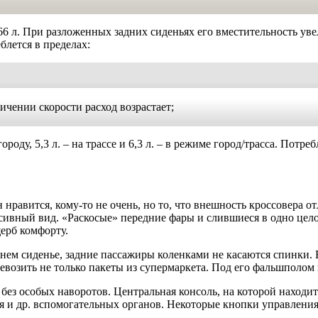
6 л. При разложенных задних сиденьях его вместительность увел
блется в пределах:
еличении скорости расход возрастает;
роду, 5,3 л. – на трассе и 6,3 л. – в режиме город/трасса. Потр
нравится, кому-то не очень, но то, что внешность кроссовера от
сивный вид. «Раскосые» передние фары и слившиеся в одно цело
щерб комфорту.
нем сиденье, задние пассажиры коленками не касаются спинки
возить не только пакеты из супермаркета. Под его фальшполом
ез особых наворотов. Центральная консоль, на которой находитс
я и др. вспомогательных органов. Некоторые кнопки управления