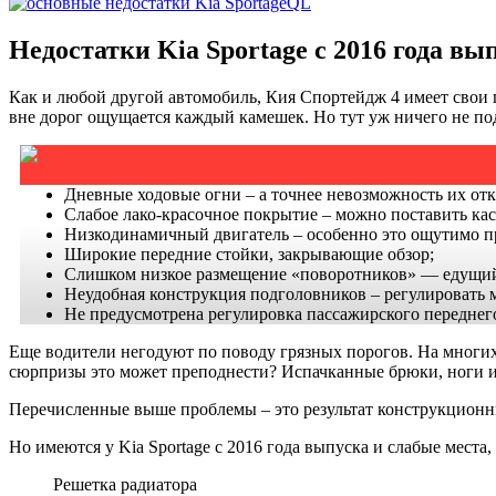
Недостатки Kia Sportage с 2016 года вы
Как и любой другой автомобиль, Кия Спортейдж 4 имеет свои 
вне дорог ощущается каждый камешек. Но тут уж ничего не по
Дневные ходовые огни – а точнее невозможность их от
Слабое лако-красочное покрытие – можно поставить ка
Низкодинамичный двигатель – особенно это ощутимо при
Широкие передние стойки, закрывающие обзор;
Слишком низкое размещение «поворотников» — едущий с
Неудобная конструкция подголовников – регулировать мо
Не предусмотрена регулировка пассажирского переднего
Еще водители негодуют по поводу грязных порогов. На многих 
сюрпризы это может преподнести? Испачканные брюки, ноги и
Перечисленные выше проблемы – это результат конструкционны
Но имеются у Kia Sportage с 2016 года выпуска и слабые места
Решетка радиатора