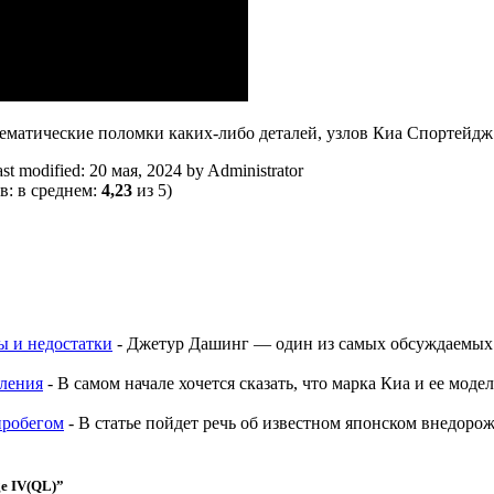
матические поломки каких-либо деталей, узлов Киа Спортейдж 
st modified:
20 мая, 2024
by
Administrator
в: в среднем:
4,23
из 5)
вы и недостатки
-
Джетур Дашинг — один из самых обсуждаемых 
оления
-
В самом начале хочется сказать, что марка Киа и ее мод
 пробегом
-
В статье пойдет речь об известном японском внедоро
ge IV(QL)
”