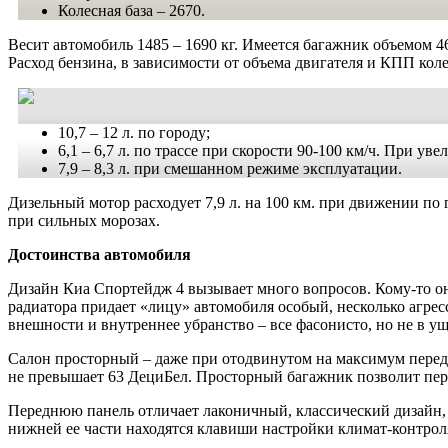
Колесная база – 2670.
Весит автомобиль 1485 – 1690 кг. Имеется багажник объемом 46
Расход бензина, в зависимости от объема двигателя и КПП коле
10,7 – 12 л. по городу;
6,1 – 6,7 л. по трассе при скорости 90-100 км/ч. При ув
7,9 – 8,3 л. при смешанном режиме эксплуатации.
Дизельный мотор расходует 7,9 л. на 100 км. при движении по го
при сильных морозах.
Достоинства автомобиля
Дизайн Киа Спортейдж 4 вызывает много вопросов. Кому-то он 
радиатора придает «лицу» автомобиля особый, несколько агрес
внешности и внутреннее убранство – все фасонисто, но не в у
Салон просторный – даже при отодвинутом на максимум перед
не превышает 63 ДециБел. Просторный багажник позволит пере
Переднюю панель отличает лаконичный, классический дизайн, б
нижней ее части находятся клавиши настройки климат-контрол