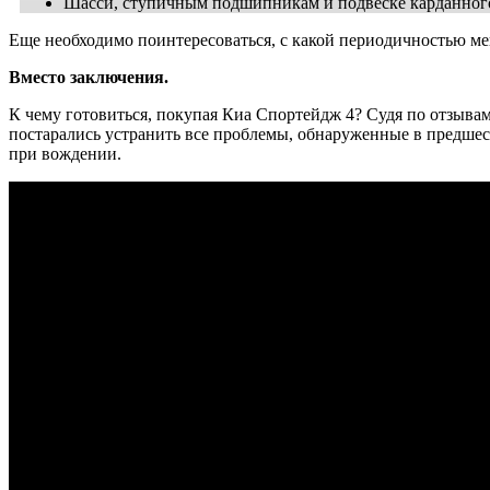
Шасси, ступичным подшипникам и подвеске карданного
Еще необходимо поинтересоваться, с какой периодичностью ме
Вместо заключения.
К чему готовиться, покупая Киа Спортейдж 4? Судя по отзывам
постарались устранить все проблемы, обнаруженные в предше
при вождении.