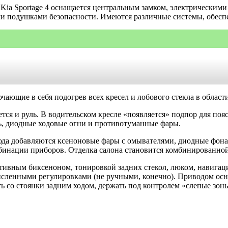
 Kia Sportage 4 оснащается центральным замком, электрически
и подушками безопасности. Имеются различные системы, обесп
ючающие в себя подогрев всех кресел и лобового стекла в област
ется и руль. В водительском кресле «появляется» подпор для п
ь, диодные ходовые огни и противотуманные фары.
сюда добавляются ксеноновые фары с омывателями, диодные фон
омбинации приборов. Отделка салона становится комбинированной
птивным биксеноном, тонировкой задних стекол, люком, навигац
сленными регулировками (не ручными, конечно). Приводом осна
ь со стоянки задним ходом, держать под контролем «слепые зоны