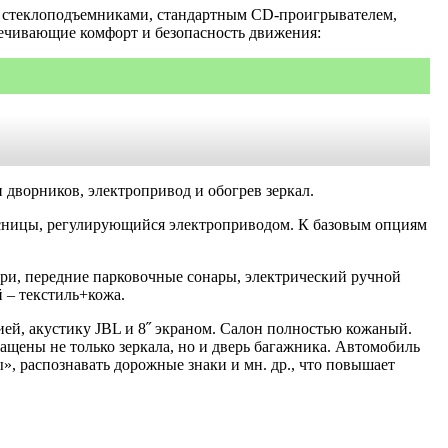
ми стеклоподъемниками, стандартным CD-проигрывателем,
ечивающие комфорт и безопасность движения:
и дворников, электропривод и обогрев зеркал.
оясницы, регулирующийся электроприводом. К базовым опциям
ари, передние парковочные сонары, электрический ручной
 – текстиль+кожа.
ией, акустику JBL и 8˝ экраном. Салон полностью кожаный.
щены не только зеркала, но и дверь багажника. Автомобиль
», распознавать дорожные знаки и мн. др., что повышает