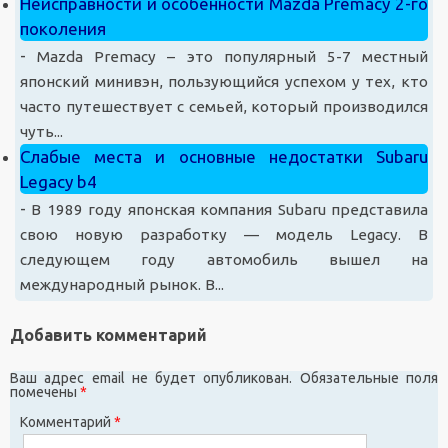
Неисправности и особенности Mazda Premacy 2-го
поколения
-
Mazda Premacy – это популярный 5-7 местный
японский минивэн, пользующийся успехом у тех, кто
часто путешествует с семьей, который производился
чуть...
Слабые места и основные недостатки Subaru
Legacy b4
-
В 1989 году японская компания Subaru представила
свою новую разработку — модель Legaсy. В
следующем году автомобиль вышел на
международный рынок. В...
Добавить комментарий
Ваш адрес email не будет опубликован.
Обязательные поля
помечены
*
Комментарий
*