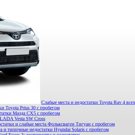
Слабые места и недостатки Toyota Rav 4 все
и Toyota Prius 30 с пробегом
статки Мазда СХ5 с пробегом
 LADA Vesta SW Cross
статки и слабые места Фольксваген Тигуан с пробегом
а и типичные недостатки Hyundai Solaris с пробегом
ord Focus 3: достоинства и недостатки