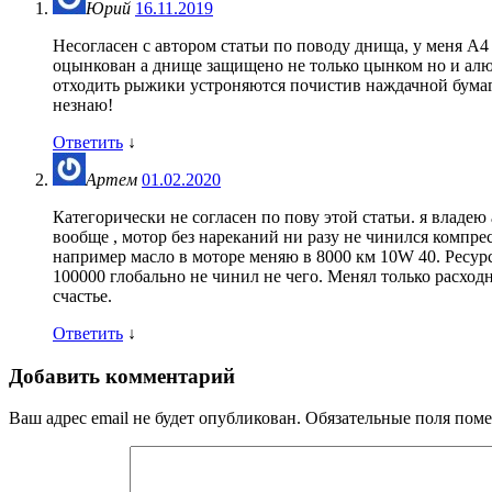
Юрий
16.11.2019
Несогласен с автором статьи по поводу днища, у меня А4
оцынкован а днище защищено не только цынком но и алюм
отходить рыжики устроняются почистив наждачной бумаг
незнаю!
Ответить
↓
Артем
01.02.2020
Категорически не согласен по пову этой статьи. я владею
вообще , мотор без нареканий ни разу не чинился компре
например масло в моторе меняю в 8000 км 10W 40. Ресурс
100000 глобально не чинил не чего. Менял только расхо
счастье.
Ответить
↓
Добавить комментарий
Ваш адрес email не будет опубликован.
Обязательные поля пом