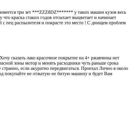
N имеется три зет ***ZZZ8DZ******* у таких машин кузов весь
что краска стаких годов отсыхает выцветает и начинает
с пец распылителя и покрасте это место ! С днищем проблем
. Хочу сказать лако красочное покрытие на 4+ ржавчины нет
красной зоны мотор и менять расходники чуть раньше срока
 странно, если акуратно передвигаться. Проехал Лично я около
вод покупайте не отжатую не битую машину и будет Вам