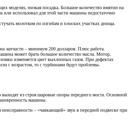
щих моделях, низкая посадка. Большое количество вмятин на
ль или использовал для этой части машины недостаточно
стучать молотком по изгибам и плоских участках днища.
ена запчасти – минимум 200 долларов. Плюс работа.
ашина может брать большое количество масла. Мотор,
поломки изменяется цвет выхлопных газов. При дефектах
ли с возрастом, то с турбинами будут проблемы.
го выходят из строя шаровые опоры переднего моста. Основной
маневренность машины.
неисправности – «чавкающий» звук в передней подвеске при