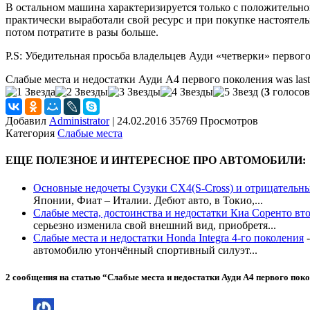
В остальном машина характеризируется только с положительно
практически выработали свой ресурс и при покупке настоятель
потом потратите в разы больше.
P.S: Убедительная просьба владельцев Ауди «четверки» перво
Слабые места и недостатки Ауди А4 первого поколения
was las
(
3
голосов
Добавил
Administrator
|
24.02.2016 35769 Просмотров
Категория
Слабые места
ЕЩЕ ПОЛЕЗНОЕ И ИНТЕРЕСНОЕ ПРО АВТОМОБИЛИ:
Основные недочеты Сузуки СХ4(S-Cross) и отрицательн
Японии, Фиат – Италии. Дебют авто, в Токио,...
Слабые места, достоинства и недостатки Киа Соренто вт
серьезно изменила свой внешний вид, приобретя...
Слабые места и недостатки Honda Integra 4-го поколения
автомобилю утончённый спортивный силуэт...
2 сообщения на статью “
Слабые места и недостатки Ауди А4 первого пок