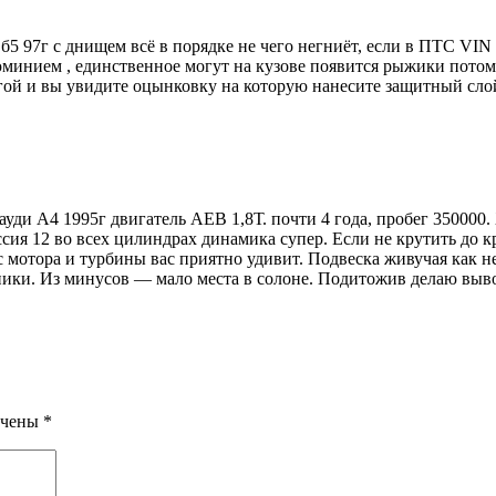
 б5 97г с днищем всё в порядке не чего негниёт, если в ПТС VI
инием , единственное могут на кузове появится рыжики потому 
ой и вы увидите оцынковку на которую нанесите защитный слой 
 ауди А4 1995г двигатель АЕВ 1,8Т. почти 4 года, пробег 350000
ссия 12 во всех цилиндрах динамика супер. Если не крутить до 
 мотора и турбины вас приятно удивит. Подвеска живучая как не
дники. Из минусов — мало места в солоне. Подитожив делаю вы
ечены
*