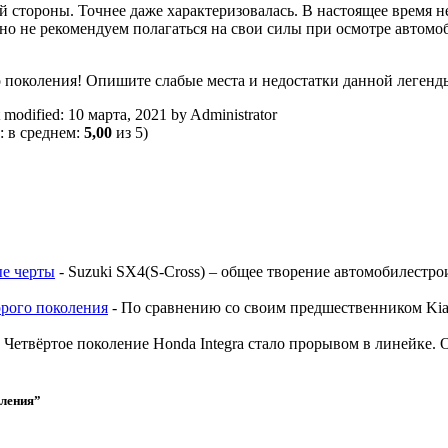
й стороны. Точнее даже характеризовалась. В настоящее время 
но не рекомендуем полагаться на свои силы при осмотре автомоб
го поколения! Опишите слабые места и недостатки данной леген
t modified:
10 марта, 2021
by
Administrator
: в среднем:
5,00
из 5)
ые черты
-
Suzuki SX4(S-Cross) – общее творение автомобилестр
орого поколения
-
По сравнению со своим предшественником Kia 
-
Четвёртое поколение Honda Integra стало прорывом в линейке.
оления
”