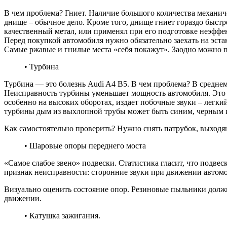
В чем проблема? Гниет. Наличие большого количества механиче
днище – обычное дело. Кроме того, днище гниет гораздо быстр
качественный метал, или применял при его подготовке неэффе
Перед покупкой автомобиля нужно обязательно заехать на эста
Самые ржавые и гнилые места «себя покажут». Заодно можно п
• Турбина
Турбина — это болезнь Audi A4 B5. В чем проблема? В среднем
Неисправность турбины уменьшает мощность автомобиля. Это о
особенно на высоких оборотах, издает побочные звуки – легки
турбины дым из выхлопной трубы может быть синим, черным ил
Как самостоятельно проверить? Нужно снять патрубок, выходящ
• Шаровые опоры переднего моста
«Самое слабое звено» подвески. Статистика гласит, что подвес
признак неисправности: сторонние звуки при движении автом
Визуально оценить состояние опор. Резиновые пыльники долж
движении.
• Катушка зажигания.