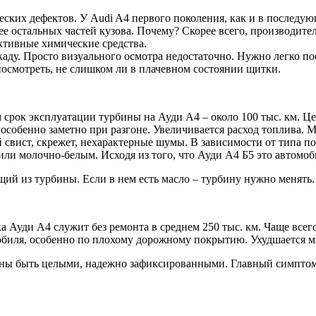
ских дефектов. У Audi A4 первого поколения, как и в последую
ее остальных частей кузова. Почему? Скорее всего, производите
ктивные химические средства.
каду. Просто визуального осмотра недостаточно. Нужно легко по
осмотреть, не слишком ли в плачевном состоянии щитки.
 срок эксплуатации турбины на Ауди А4 – около 100 тыс. км. Ц
собенно заметно при разгоне. Увеличивается расход топлива. М
й свист, скрежет, нехарактерные шумы. В зависимости от типа 
и молочно-белым. Исходя из того, что Ауди А4 Б5 это автомоби
ий из турбины. Если в нем есть масло – турбину нужно менять.
ка Ауди А4 служит без ремонта в среднем 250 тыс. км. Чаще все
обиля, особенно по плохому дорожному покрытию. Ухудшается 
ны быть целыми, надежно зафиксированными. Главный симптом 