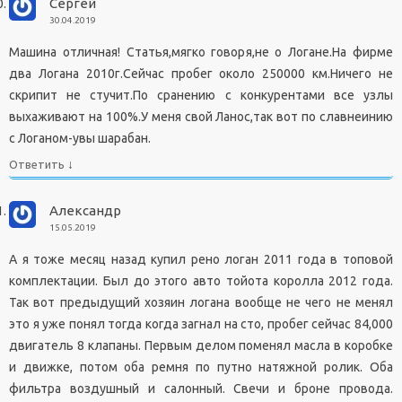
Сергей
30.04.2019
Машина отличная! Статья,мягко говоря,не о Логане.На фирме
два Логана 2010г.Сейчас пробег около 250000 км.Ничего не
скрипит не стучит.По сранению с конкурентами все узлы
выхаживают на 100%.У меня свой Ланос,так вот по славнеинию
с Логаном-увы шарабан.
↓
Ответить
Александр
15.05.2019
А я тоже месяц назад купил рено логан 2011 года в топовой
комплектации. Был до этого авто тойота королла 2012 года.
Так вот предыдущий хозяин логана вообще не чего не менял
это я уже понял тогда когда загнал на сто, пробег сейчас 84,000
двигатель 8 клапаны. Первым делом поменял масла в коробке
и движке, потом оба ремня по путно натяжной ролик. Оба
фильтра воздушный и салонный. Свечи и броне провода.