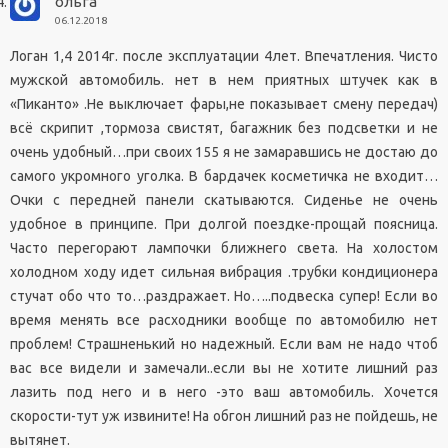
ольга
06.12.2018
Логан 1,4 2014г. после эксплуатации 4лет. Впечатления. Чисто
мужской автомобиль. нет в нем приятных штучек как в
«Пиканто» .Не выключает фары,не показывает смену передач)
всё скрипит ,тормоза свистят, багажник без подсветки и не
очень удобный…при своих 155 я не замаравшись не достаю до
самого укромного уголка. В бардачек косметичка не входит…
Очки с передней панели скатываются. Сиденье не очень
удобное в принципе. При долгой поездке-прощай поясница.
Часто перегорают лампочки ближнего света. На холостом
холодном ходу идет сильная вибрация .трубки кондиционера
стучат обо что то…раздражает. Но…..подвеска супер! Если во
время менять все расходники вообще по автомобилю нет
проблем! Страшненький но надежный. Если вам не надо чтоб
вас все видели и замечали..если вы не хотите лишний раз
лазить под него и в него -это ваш автомобиль. Хочется
скорости-тут уж извините! На обгон лишний раз не пойдешь, не
вытянет.