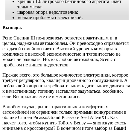
крышки 1,6 литрового бензинового агрегата «дает
течь» масла;
шаровая опора недолговечна;
мелкие проблемы с электрикой.
Выводы.
Рено Сценик III по-прежнему остается практичным и, в
целом, надежным автомобилем. Он превосходно справляется
с задачей семейного авто. Высокий уровень комфорта в
комплексе с высокой экономичностью и тяговитостью не
может не радовать. Но, как любой автомобиль, Scenic с
пробегом не лишен недостатков.
Прежде всего, это большое количество электроники, которое
требует регулярного, квалифицированного обслуживания. А
небольшой клиренс и требовательность дизельного двигателя
к качественному топливу заставляет задуматься, особенно,
если Вы проживаете не в мегаполисе.
В любом случае, рынок практичных и комфортных
автомобилей не ограничен только прямыми конкурентами в
облике Citroen Picasso/Grand Picasso и Seat Altea/XL. Как
насчет того, чтобы купить Тойоту Вензу — японскую смесь
минивэна с кроссовером? В конечном итоге выбор за Вами!