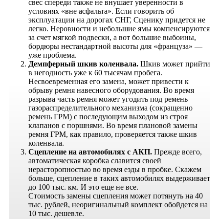
свес спереди также не внушает уверенности в
условиях «вне асфальта». Если говорить об
эксплуатации на дорогах СНГ, Сценику придется не
легко. Неровности и небольшие ямы компенсируются
за счет мягкой подвески, а вот большие выбоины,
бордюры нестандартной высоты для «француза» —
уже проблема.
Демпферный шкив коленвала.
Шкив может прийти
в негодность уже к 60 тысячам пробега.
Несвоевременная его замена, может привести к
обрыву ремня навесного оборудования. Во время
разрыва часть ремня может угодить под ремень
газораспределительного механизма (сокращенно
ремень ГРМ) с последующим выходом из строя
клапанов с поршнями. Во время плановой замены
ремня ГРМ, как правило, проверяется также шкив
коленвала.
Сцепление на автомобилях с АКП.
Прежде всего,
автоматическая коробка славится своей
нерасторопностью во время езды в пробке. Скажем
больше, сцепление в таких автомобилях выдерживает
до 100 тыс. км. И это еще не все.
Стоимость замены сцепления может потянуть на 40
тыс. рублей, неоригинальный комплект обойдется на
10 тыс. дешевле.