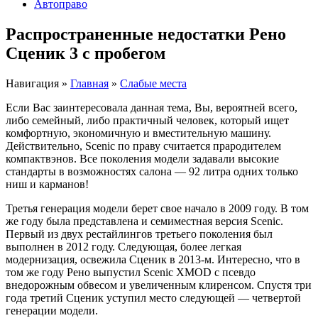
Автоправо
Распространенные недостатки Рено
Сценик 3 с пробегом
Навигация
»
Главная
»
Слабые места
Если Вас заинтересовала данная тема, Вы, вероятней всего,
либо семейный, либо практичный человек, который ищет
комфортную, экономичную и вместительную машину.
Действительно, Scenic по праву считается прародителем
компактвэнов. Все поколения модели задавали высокие
стандарты в возможностях салона — 92 литра одних только
ниш и карманов!
Третья генерация модели берет свое начало в 2009 году. В том
же году была представлена и семиместная версия Scenic.
Первый из двух рестайлингов третьего поколения был
выполнен в 2012 году. Следующая, более легкая
модернизация, освежила Сценик в 2013-м. Интересно, что в
том же году Рено выпустил Scenic XMOD с псевдо
внедорожным обвесом и увеличенным клиренсом. Спустя три
года третий Сценик уступил место следующей — четвертой
генерации модели.