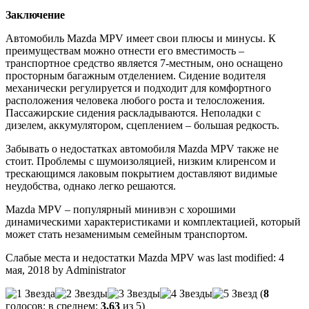
Заключение
Автомобиль Mazda MPV имеет свои плюсы и минусы. К
преимуществам можно отнести его вместимость –
транспортное средство является 7-местным, оно оснащено
просторным багажным отделением. Сидение водителя
механически регулируется и подходит для комфортного
расположения человека любого роста и телосложения.
Пассажирские сидения раскладываются. Неполадки с
дизелем, аккумулятором, сцеплением – большая редкость.
Забывать о недостатках автомобиля Mazda MPV также не
стоит. Проблемы с шумоизоляцией, низким клиренсом и
трескающимся лаковым покрытием доставляют видимые
неудобства, однако легко решаются.
Mazda MPV – популярный минивэн с хорошими
динамическими характеристиками и комплектацией, который
может стать незаменимым семейным транспортом.
Слабые места и недостатки Mazda MPV
was last modified:
4
мая, 2018
by
Administrator
(
8
голосов: в среднем:
3,63
из 5)