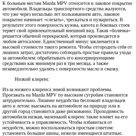
К больным местам Mazda MPV относится и лаковое покрытие
автомобиля. Владельцы транспортного средства жалуются,
что уже через несколько лет пользованием авто, лаковое
покрытие начинает «слезать», трескаться и пузыриться. В
результате этого поверхность кузова, капота и боковых стоек
теряет свой привлекательный внешний вид. Такая «болячка»
решается обычной перекраской, которая производится в
любом автосалоне. Единственный минус заключается в
высокой стоимости такого ремонта. Чтобы отгородить себя от
лишних затрат, достаточно соблюдать простые правила ухода
за автомобилем: обрабатывать его консервирующими
средствами как минимум раз в три месяца, а также
незамедлительно удалять с поверхности масло и смазку.
Низкий клиренс
Из-за низкого клиренса зимой возникают проблемы.
Проезжать на Mazda MPV по высоким сугробам становится
затруднительно. Лишние неудобства беспокоят владельцев
авто и летом: выезжать на автомобиле на природу или в
другой город становится даже рискованно. Проходимость
автомобиля низкая, маленький клиренс также влияет на его
устойчивость и управляемость. Чтобы избавиться от
неудобств, можно воспользоваться простым советом:
установить большие шины, нежели имеющиеся штатные.