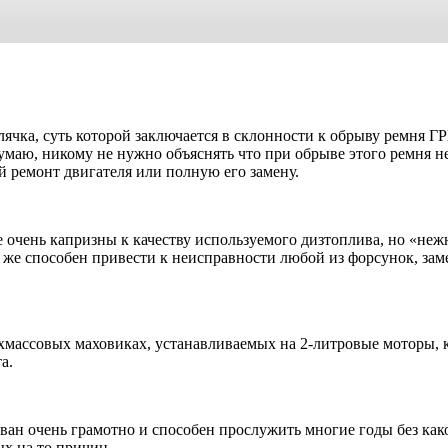
лячка, суть которой заключается в склонности к обрыву ремня 
 Думаю, никому не нужно объяснять что при обрыве этого ремн
 ремонт двигателя или полную его замену.
 очень капризны к качеству используемого дизтоплива, но «неж
же способен привести к неисправности любой из форсунок, заме
хмассовых маховиках, устанавливаемых на 2-литровые моторы, ко
а.
ван очень грамотно и способен прослужить многие годы без как
ых на то причин.