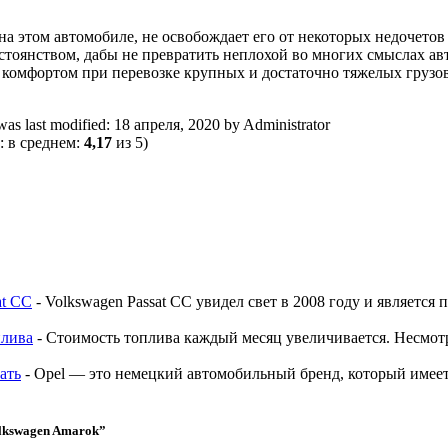
а этом автомобиле, не освобождает его от некоторых недочетов
стоянством, дабы не превратить неплохой во многих смыслах ав
комфортом при перевозке крупных и достаточно тяжелых грузов 
as last modified:
18 апреля, 2020
by
Administrator
: в среднем:
4,17
из 5)
at CC
-
Volkswagen Passat CC увидел свет в 2008 году и является 
плива
-
Стоимость топлива каждый месяц увеличивается. Несмотр
ать
-
Opel — это немецкий автомобильный бренд, который имеет 
olkswagen Amarok
”