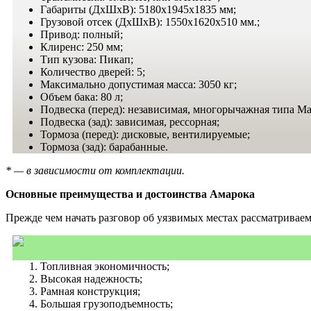
Габариты (ДхШхВ): 5180х1945х1835 мм;
Грузовой отсек (ДхШхВ): 1550х1620х510 мм.;
Привод: полный;
Клиренс: 250 мм;
Тип кузова: Пикап;
Количество дверей: 5;
Максимально допустимая масса: 3050 кг;
Объем бака: 80 л;
Подвеска (перед): независимая, многорычажная типа М
Подвеска (зад): зависимая, рессорная;
Тормоза (перед): дисковые, вентилируемые;
Тормоза (зад): барабанные.
* — в зависимости от комплектации.
Основные преимущества и достоинства Амарока
Прежде чем начать разговор об уязвимых местах рассматривае
Топливная экономичность;
Высокая надежность;
Рамная конструкция;
Большая грузоподъемность;