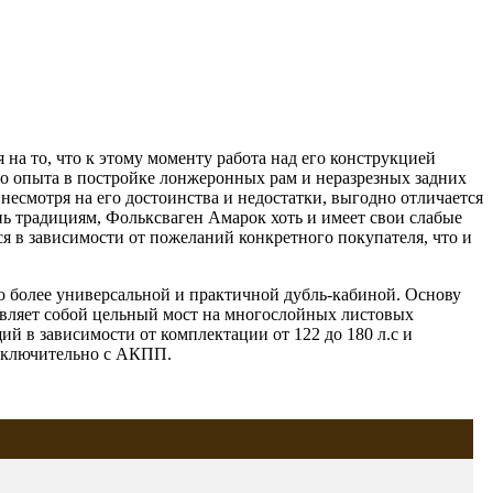
на то, что к этому моменту работа над его конструкцией
ого опыта в постройке лонжеронных рам и неразрезных задних
есмотря на его достоинства и недостатки, выгодно отличается
ь традициям, Фольксваген Амарок хоть и имеет свои слабые
я в зависимости от пожеланий конкретного покупателя, что и
бо более универсальной и практичной дубль-кабиной. Основу
авляет собой цельный мост на многослойных листовых
ий в зависимости от комплектации от 122 до 180 л.с и
исключительно с АКПП.