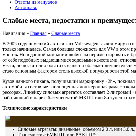
Ответы из мануалов
Автоправо
Слабые места, недостатки и преимущес
Навигация
»
Главная
»
Слабые места
В 2005 году немецкий автогигант Volkswagen заявил миру о св
только начиналась. Самая большая сложность для VW в этом пр
мостов
.
Но в данной компании любят экспериментировать и брос
от себе подобных выдающимися ходовыми качествами, относящи
места, но достаточно богато оснащен и обладает внушительны
стало основным фактором столь высокой популярности этой м
Кузов данного пикапа, получивший маркировку «2h», покидал 
автомобиля составляет полноценная лонжеронная рама с закры
рессорах. Линейку силовых агрегатов составляет 2-литровый «
работающий в паре с 6-ступенчатой МКПП или 8-ступенчатым 
Технические характеристики
Силовые агрегаты: дизельные, объемом 2.0 л. или 3.0 л.,
Трансмиссия: 6МКПП, или 8АКПП*;