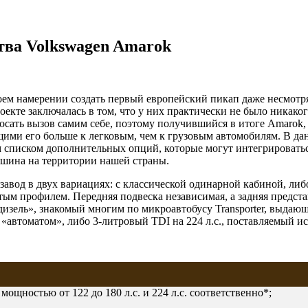
тва Volkswagen Amarok
оем намерении создать первый европейский пикап даже несмотря 
оекте заключалась в том, что у них практически не было никак
ать вызов самим себе, поэтому получившийся в итоге Amarok, н
ми его больше к легковым, чем к грузовым автомобилям. В дан
м списком дополнительных опций, которые могут интегрироватьс
ашина на территории нашей страны.
завод в двух вариациях: с классической одинарной кабиной, ли
тым профилем. Передняя подвеска независимая, а задняя предст
дизель», знакомый многим по микроавтобусу Transporter, выдающ
«автоматом», либо 3-литровый TDI на 224 л.с., поставляемый 
 мощностью от 122 до 180 л.с. и 224 л.с. соответственно*;