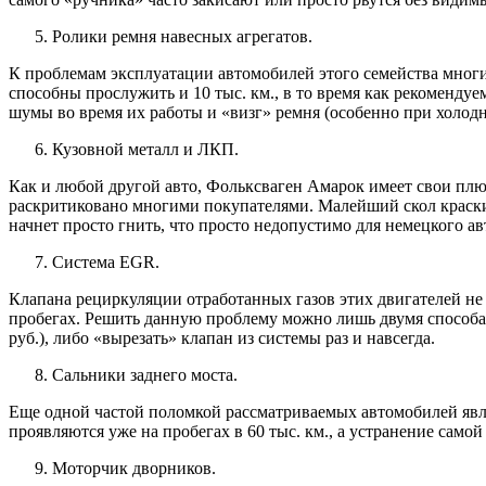
Ролики ремня навесных агрегатов.
К проблемам эксплуатации автомобилей этого семейства многие
способны прослужить и 10 тыс. км., в то время как рекоменд
шумы во время их работы и «визг» ремня (особенно при холодн
Кузовной металл и ЛКП.
Как и любой другой авто, Фольксваген Амарок имеет свои плю
раскритиковано многими покупателями. Малейший скол краски 
начнет просто гнить, что просто недопустимо для немецкого а
Система EGR.
Клапана рециркуляции отработанных газов этих двигателей не 
пробегах. Решить данную проблему можно лишь двумя способам
руб.), либо «вырезать» клапан из системы раз и навсегда.
Сальники заднего моста.
Еще одной частой поломкой рассматриваемых автомобилей явля
проявляются уже на пробегах в 60 тыс. км., а устранение самой
Моторчик дворников.