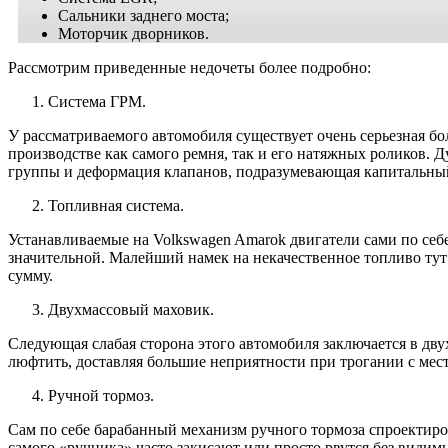
Сальники заднего моста;
Моторчик дворников.
Рассмотрим приведенные недочеты более подробно:
Система ГРМ.
У рассматриваемого автомобиля существует очень серьезная бо
производстве как самого ремня, так и его натяжных роликов.
группы и деформация клапанов, подразумевающая капитальный
Топливная система.
Устанавливаемые на Volkswagen Amarok двигатели сами по себе
значительной. Малейший намек на некачественное топливо тут 
сумму.
Двухмассовый маховик.
Следующая слабая сторона этого автомобиля заключается в дву
люфтить, доставляя большие неприятности при трогании с мест
Ручной тормоз.
Сам по себе барабанный механизм ручного тормоза спроектиро
самого «ручника» часто закисают или просто рвутся без видим