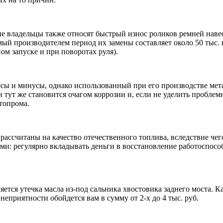
 владельцы также относят быстрый износ роликов ремней навесны
уемый производителем период их замены составляет около 50 ты
ом запуске и при поворотах руля).
сы и минусы, однако использованный при его производстве мет
тут же становится очагом коррозии и, если не уделить проблем
втопрома.
рассчитаны на качество отечественного топлива, вследствие чег
и: регулярно вкладывать деньги в восстановление работоспособ
ется утечка масла из-под сальника хвостовика заднего моста. 
 неприятности обойдется вам в сумму от 2-х до 4 тыс. руб.