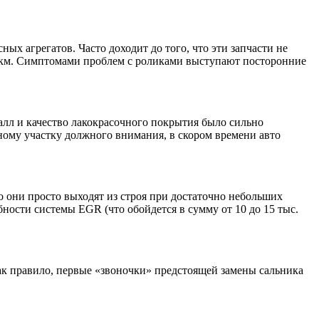
х агрегатов. Часто доходит до того, что эти запчасти не
с. км. Симптомами проблем с роликами выступают посторонние
алл и качество лакокрасочного покрытия было сильно
ному участку должного внимания, в скором времени авто
о они просто выходят из строя при достаточно небольших
ности системы EGR (что обойдется в сумму от 10 до 15 тыс.
Как правило, первые «звоночки» предстоящей замены сальника