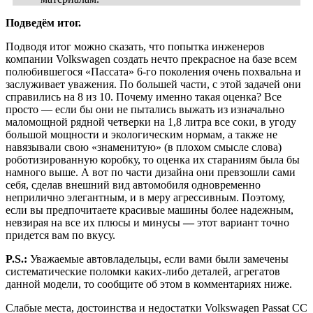
Подведём итог.
Подводя итог можно сказать, что попытка инженеров
компании Volkswagen создать нечто прекрасное на базе всем
полюбившегося «Пассата» 6-го поколения очень похвальна и
заслуживает уважения. По большей части, с этой задачей они
справились на 8 из 10. Почему именно такая оценка? Все
просто — если бы они не пытались выжать из изначально
маломощной рядной четверки на 1,8 литра все соки, в угоду
большой мощности и экологическим нормам, а также не
навязывали свою «знаменитую» (в плохом смысле слова)
роботизированную коробку, то оценка их стараниям была бы
намного выше. А вот по части дизайна они превзошли сами
себя, сделав внешний вид автомобиля одновременно
неприлично элегантным, и в меру агрессивным. Поэтому,
если вы предпочитаете красивые машины более надежным,
невзирая на все их плюсы и минусы
—
этот вариант точно
придется вам по вкусу.
P.S.:
Уважаемые автовладельцы, если вами были замечены
систематические поломки каких-либо деталей, агрегатов
данной модели, то сообщите об этом в комментариях ниже.
Слабые места, достоинства и недостатки Volkswagen Passat CC