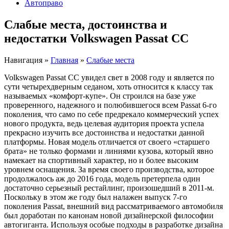
Автоправо
Слабые места, достоинства и
недостатки Volkswagen Passat CC
Навигация
»
Главная
»
Слабые места
Volkswagen Passat CC увидел свет в 2008 году и является по
сути четырехдверным седаном, хоть относится к классу так
называемых «комфорт-купе». Он строился на базе уже
проверенного, надежного и полюбившегося всем Passat 6-го
поколения, что само по себе предрекало коммерческий успех
нового продукта, ведь целевая аудитория проекта успела
прекрасно изучить все достоинства и недостатки данной
платформы. Новая модель отличается от своего «старшего
брата» не только формами и линиями кузова, который явно
намекает на спортивный характер, но и более высоким
уровнем оснащения. За время своего производства, которое
продолжалось аж до 2016 года, модель претерпела один
достаточно серьезный рестайлинг, произошедший в 2011-м.
Поскольку в этом же году был налажен выпуск 7-го
поколения Passat, внешний вид рассматриваемого автомобиля
был доработан по канонам новой дизайнерской философии
автогиганта. Используя особые подходы в разработке дизайна