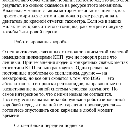
результат, но сильно сказалось на ресурсе этого механизма.
Владельцам машин с таким мотором не остается ничего, как
просто смириться с этим и как можно реже раскручивать
двигатель до красной отметки тахометра. Если же в ваших
жилах течет кровь отпетого гонщика, рассмотрите покупку
хотя-бы 2-литровой версии.
Роботизированная коробка.
О неприятностях, связанных с использованием этой хваленой
немецкими инженерами КПП, уже не говорил разве что
ленивый. Причем мнения людей о конкретных слабых местах
этого типа КПП сильно расходятся. Одни грешат на
постоянные проблемы со сцеплением, другие — на
мехатроник, но все они сходятся в том, что DSG — это
абсолютное зло и происки рептилоидов, направленные на
расшатывание нервной системы человека разумного. Но
самое интересное то, что с ними нельзя не согласится.
Поэтому, если ваша машина оборудована роботизированной
коробкой передач и на ней нет гарантии производителя —
готовьтесь опустошить свои карманы в любой момент
времени.
Сайлентблоки передней подвески.