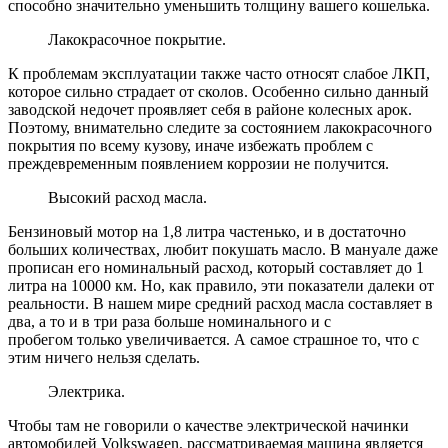
способно значительно уменьшить толщину вашего кошелька.
Лакокрасочное покрытие.
К проблемам эксплуатации также часто относят слабое ЛКП,
которое сильно страдает от сколов. Особенно сильно данный
заводской недочет проявляет себя в районе колесных арок.
Поэтому, внимательно следите за состоянием лакокрасочного
покрытия по всему кузову, иначе избежать проблем с
преждевременным появлением коррозии не получится.
Высокий расход масла.
Бензиновый мотор на 1,8 литра частенько, и в достаточно
больших количествах, любит покушать масло. В мануале даже
прописан его номинальный расход, который составляет до 1
литра на 10000 км. Но, как правило, эти показатели далеки от
реальности. В нашем мире средний расход масла составляет в
два, а то и в три раза больше номинального и с
пробегом только увеличивается. А самое страшное то, что с
этим ничего нельзя сделать.
Электрика.
Чтобы там не говорили о качестве электрической начинки
автомобилей Volkswagen, рассматриваемая машина является