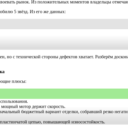
авоевать рынок. Из положительных моментов владельцы отмечаю
обилю 5 звёзд. Из его же данных:
ен, но с технической стороны дефектов хватает. Разберём доск
ска
ующие плюсы:
использования.
 мощный мотор держит скорость.
оначальный бюджетный вариант отделки, собравший резко негат
пластинчатой цепью, повышающей износостойкость.