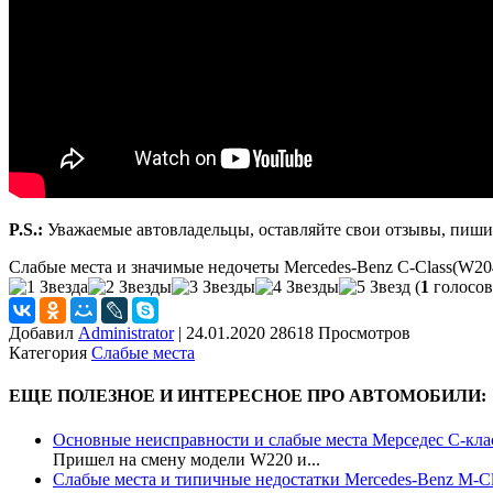
P.S.:
Уважаемые автовладельцы, оставляйте свои отзывы, пишит
Слабые места и значимые недочеты Mercedes-Benz C-Class(W20
(
1
голосов
Добавил
Administrator
|
24.01.2020 28618 Просмотров
Категория
Слабые места
ЕЩЕ ПОЛЕЗНОЕ И ИНТЕРЕСНОЕ ПРО АВТОМОБИЛИ:
Основные неисправности и слабые места Мерседес С-кла
Пришел на смену модели W220 и...
Слабые места и типичные недостатки Mercedes-Benz M-Cl