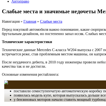
Автоправо
Слабые места и значимые недочеты Mer
Навигация
»
Главная
»
Слабые места
Перед покупкой автомобиля важно понимание, какие сюрпризы 
брутальным дизайном, но постепенно запал иссяк. Слабых места
Технические характеристики
Технические данные Mercedes C-класса W204 выпуска с 2007 по
встречается реже, став проблемным местом машины, он каприз
После неудачного дебюта, в 2010 году инженеры провели небо
качества так и не достигли.
Основные изменения рестайлинга:
поставили семиступенчатую автоматическую коробку пе
появилась модель купе, которая выпускалась дольше все
у бензиновых моторов начали ставить мощный турбона