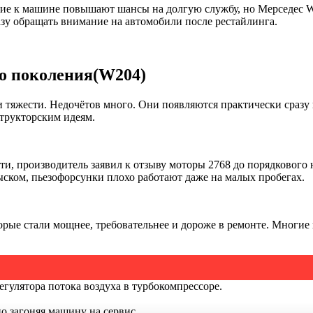
ие к машине повышают шансы на долгую службу, но Мерседес W2
азу обращать внимание на автомобили после рестайлинга.
го поколения(W204)
тяжести. Недочётов много. Они появляются практически сразу 
структорским идеям.
и, производитель заявил к отзыву моторы 2768 до порядкового н
ыском, пьезофорсунки плохо работают даже на малых пробегах.
которые стали мощнее, требовательнее и дороже в ремонте. Мно
егулятора потока воздуха в турбокомпрессоре.
о загоняя машину на сервис.