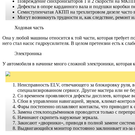
Повреждение синхронизаторов 1 и 2 скорости на МКПП
Дефекты в опоре карданного вала и подушки коробки пе
Семиступенчатая АКПП на трехлитровом дизеле часто в
Могут возникнуть трудности и, как следствие, ремонт 
Ходовая часть
Она у любой машины относится к той части, которая требует п
него стал насос гидроусилителя. В целом претензии есть к сл
Электроника
У автомобиля в начинке много сложной электроники, которая к
Неисправность ELV, отвечающего за блокировку руля, ве
специализированном сервисе. Другие мастера или не бер
Со временем проявляются дефекты дисплеев, которые ве
Сбои в управлении навигацией, звуков, климат-контрол
Фары постепенно оплавляют контакты, что приводит к 
Замена стеклоподъёмников проводится только с перепр
Начинают скрипеть наружные зеркала.
Закисают «дворники», приводя в полной замене систем
Выдвигающийся монитор постоянно заклинивает из-за с