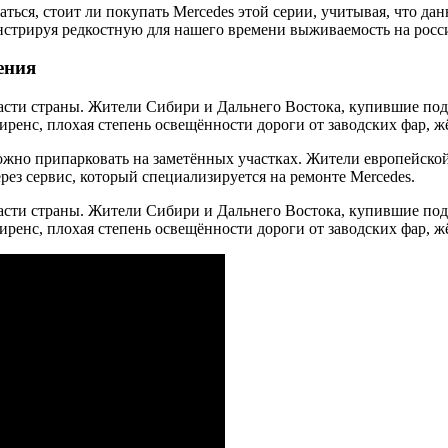
ться, стоит ли покупать Mercedes этой серии, учитывая, что да
онстрируя редкостную для нашего времени выживаемость на росс
ения
асти страны. Жители Сибири и Дальнего Востока, купившие под
лиренс, плохая степень освещённости дороги от заводских фар, ж
ложно припарковать на заметённых участках. Жители европейско
ез сервис, который специализируется на ремонте Mercedes.
асти страны. Жители Сибири и Дальнего Востока, купившие под
иренс, плохая степень освещённости дороги от заводских фар, жё