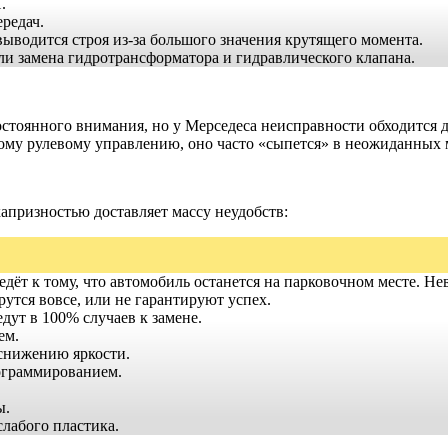
.
редач.
ыводится строя из-за большого значения крутящего момента.
или замена гидротрансформатора и гидравлического клапана.
остоянного внимания, но у Мерседеса неисправности обходится 
абому рулевому управлению, оно часто «сыпется» в неожиданных 
апризностью доставляет массу неудобств:
дёт к тому, что автомобиль останется на парковочном месте. Н
утся вовсе, или не гарантируют успех.
дут в 100% случаев к замене.
ем.
снижению яркости.
ограммированием.
ы.
лабого пластика.