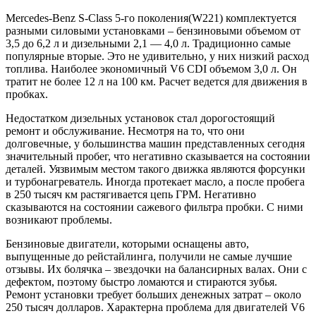
Mercedes-Benz S-Class 5-го поколения(W221) комплектуется
разными силовыми установками – бензиновыми объемом от
3,5 до 6,2 л и дизельными 2,1 — 4,0 л. Традиционно самые
популярные вторые. Это не удивительно, у них низкий расход
топлива. Наиболее экономичный V6 CDI объемом 3,0 л. Он
тратит не более 12 л на 100 км. Расчет ведется для движения в
пробках.
Недостатком дизельных установок стал дорогостоящий
ремонт и обслуживание. Несмотря на то, что они
долговечные, у большинства машин представленных сегодня
значительный пробег, что негативно сказывается на состоянии
деталей. Уязвимым местом такого движка являются форсунки
и
турбонагреватель
. Иногда протекает масло, а после пробега
в 250 тысяч км растягивается цепь ГРМ. Негативно
сказываются на состоянии сажевого фильтра пробки. С ними
возникают проблемы.
Бензиновые двигатели, которыми оснащены авто,
выпущенные до
рейстайлинга
, получили не самые лучшие
отзывы. Их болячка – звездочки на балансирных валах. Они с
дефектом, поэтому быстро ломаются и стираются зубья.
Ремонт установки требует больших денежных затрат – около
250 тысяч долларов. Характерна проблема для двигателей V6