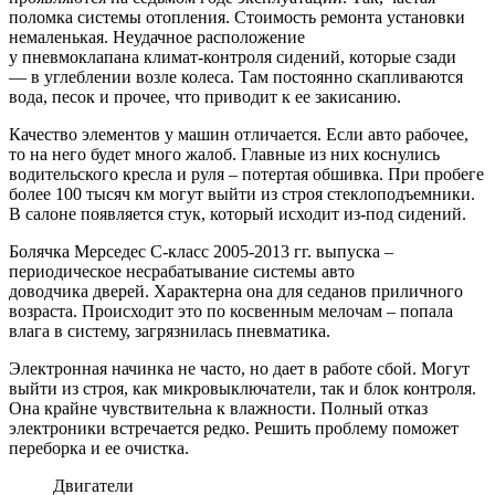
поломка системы отопления. Стоимость ремонта установки
немаленькая. Неудачное расположение
у
пневмоклапана
климат-контроля сидений, которые сзади
—
в
углеблении
возле колеса. Там постоянно скапливаются
вода, песок и прочее, что приводит к ее закисанию.
Качество элементов у машин отличается. Если авто рабочее,
то на него будет много жалоб. Главные из них коснулись
водительского кресла и руля – потертая обшивка. При пробеге
более 100 тысяч км могут выйти из строя
стеклоподъемники
.
В салоне появляется стук, который исходит из-под сидений.
Болячка Мерседес С-класс 2005-2013 гг. выпуска –
периодическое несрабатывание системы
авто
доводчика
дверей. Характерна она для седанов приличного
возраста. Происходит это по косвенным мелочам – попала
влага в систему, загрязнилась пневматика.
Электронная начинка не часто, но дает в работе сбой. Могут
выйти из строя, как микровыключатели, так и блок контроля.
Она крайне чувствительна к влажности. Полный отказ
электроники встречается редко. Решить проблему поможет
переборка и ее очистка.
Двигатели