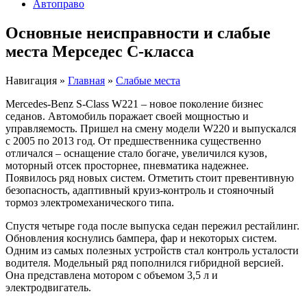
Автоправо
Основные неисправности и слабые
места Мерседес С-класса
Навигация
»
Главная
»
Слабые места
Mercedes-Benz S-Class W221 – новое поколение бизнес
седанов. Автомобиль поражает своей мощностью и
управляемость. Пришел на смену модели W220 и выпускался
с 2005 по 2013 год. От предшественника существенно
отличался – оснащение стало богаче, увеличился кузов,
моторный отсек просторнее, пневматика надежнее.
Появилось ряд новых систем. Отметить стоит превентивную
безопасность,
адаптивный круиз-контроль и стояночный
тормоз электромеханического типа.
Спустя четыре года после выпуска седан пережил
рестайлинг
.
Обновления коснулись бампера, фар и некоторых систем.
Одним из самых полезных устройств стал контроль усталости
водителя. Модельный ряд пополнился гибридной версией.
Она представлена мотором с объемом 3,5 л и
электродвигатель.