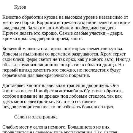
Кузов
Качество обработки кузова на высоком уровне независимо от
места ее сборки. Коррозия встречается крайне редко и по вине
владельцев. За таким автомобилем необходимо следить.
Причем делать это хорошо. Самые слабые участки – двери,
кромка крыльев, дверной проем, капот.
Болячкой машины стал износ некоторых элементов кузова.
Локеры и пыльники со временем разрушаются. Хром теряет
свой блеск, фары светят не так ярко, как у нового авто. Иногда
облазит
шумоизоляционное
покрытие в области днища. На
первый взгляд заметить это сложно, но последствия будут
серьезными для лакокрасочного покрытия.
Доставляет хлопот владельцам трапеция дворников. Она
часто закисает. Приобретая автомобиль б/
у, стоит
обратить
особое внимание на дренаж под лобовым стеклом, так как
здесь много электроники. Если его состояние
неудовлетворительное, то не избежать больших затрат.
Салон и электроника
Слабых мест у салона немного. Большинство из них
проявляются на седьмом годе эксплуатации. Так, частая