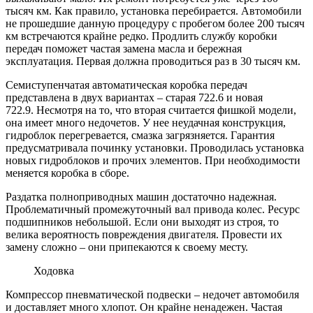
тысяч км. Как правило, установка перебирается. Автомобили
не прошедшие данную процедуру с пробегом более 200 тысяч
км встречаются крайне редко. Продлить службу коробки
передач поможет частая замена масла и бережная
эксплуатация. Первая должна проводиться раз в 30 тысяч км.
Семиступенчатая
автоматическая коробка передач
представлена в двух вариантах – старая 722.6 и новая
722.9
.
Несмотря на то, что вторая считается фишкой модели,
она имеет много недочетов. У нее неудачная конструкция,
гидроблок перегревается, смазка загрязняется. Гарантия
предусматривала починку установки. Проводилась установка
новых
гидроблоков
и прочих элементов. При необходимости
меняется коробка в сборе.
Раздатка
полноприводных машин достаточно надежная.
Проблематичный промежуточный вал привода колес. Ресурс
подшипников небольшой. Если они выходят из строя, то
велика вероятность повреждения двигателя. Провести их
замену сложно – они припекаются к своему месту.
Ходовка
Компрессор пневматической подвески – недочет автомобиля
и доставляет много хлопот. Он крайне
ненадежен
. Частая