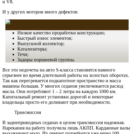
и V8.
И у других моторов много дефектов:
Низкое качество проработки конструкции;
Быстрый износ элементов;
Выпускной коллектор;
Катализаторы;
Течи;
Задиры поршневой группы.
Все эти недочеты на авто S-класса становятся намного
серьезнее во время
длительной работы
на холостых оборотах.
Так как перегревается подкапотное пространство и
масса
машины большая. У многих седанов увеличивается расход
масла. Они потребляют 1 – 2 литра на каждую 1000 км.
Капитальный ремонт установки дорогой и некоторые
владельцы просто его доливают при необходимости.
Трансмиссия
В заднеприводных седанах в целом
трансмиссия
надежная.
Нарекания на работу получила лишь АКПП. Карданные валы
выхаживают мало. Их ремонт потребуется уже через 100