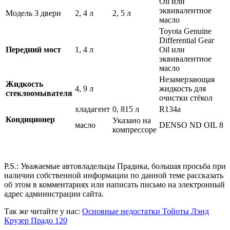
Oil или
эквивалентное
Модель 3 двери
2, 4 л
2, 5 л
масло
Toyota Genuine
Differential Gear
Передний
мост
1, 4 л
Oil или
эквивалентное
масло
Незамерзающая
Жидкость
4, 9 л
жидкость для
стеклоомывателя
очистки стёкол
хладагент
0, 815 л
R134a
Кондиционер
Указано на
масло
DENSO ND OIL 8
компрессоре
P.S.: Уважаемые автовладельцы Прадика, большая просьба при
наличии собственной информации по данной теме рассказать
об этом в комментариях или написать письмо на электронный
адрес администрации сайта.
Так же читайте у нас:
Основные недостатки Тойоты Лэнд
Крузер Прадо 120