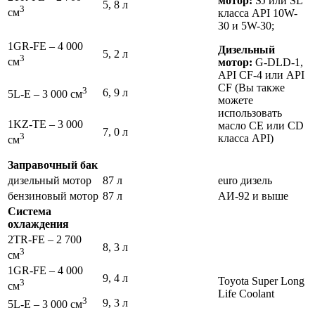
мотор:
SJ или SL
5, 8 л
3
см
класса API 10W-
30 и 5W-30;
1GR-FE – 4 000
Дизельный
5, 2 л
3
см
мотор:
G-DLD-1,
API CF-4 или API
CF (Вы также
3
6, 9 л
5L-E – 3 000 см
можете
использовать
1KZ-TE – 3 000
масло СЕ или CD
7, 0 л
3
класса АРI)
см
Заправочный бак
дизельный мотор
87 л
euro дизель
бензиновый мотор
87 л
АИ-92 и выше
Система
охлаждения
2TR-FE – 2 700
8, 3 л
3
см
1GR-FE – 4 000
9, 4 л
Toyota Super Long
3
см
Life Coolant
3
9, 3 л
5L-E – 3 000 см