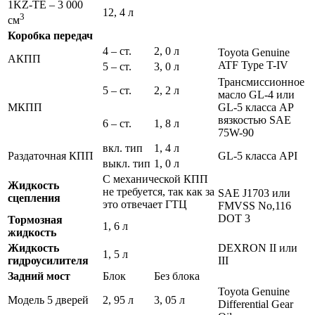
1KZ-TE – 3 000
12, 4 л
3
см
Коробка передач
4 – ст.
2, 0 л
Toyota Genuine
АКПП
ATF Type T-IV
5 – ст.
3, 0 л
Трансмиссионное
5 – ст.
2, 2 л
масло GL-4 или
МКПП
GL-5 класса AP
вязкостью SAE
6 – ст.
1, 8 л
75W-90
вкл. тип
1, 4 л
Раздаточная КПП
GL-5 класса API
выкл. тип
1, 0 л
С механической КПП
Жидкость
не требуется, так как за
SAE J1703 или
сцепления
это отвечает ГТЦ
FMVSS No,116
DOT 3
Тормозная
1, 6 л
жидкость
Жидкость
DEXRON II или
1, 5 л
гидроусилителя
III
Задний мост
Блок
Без блока
Toyota Genuine
Модель 5 дверей
2, 95 л
3, 05 л
Differential Gear