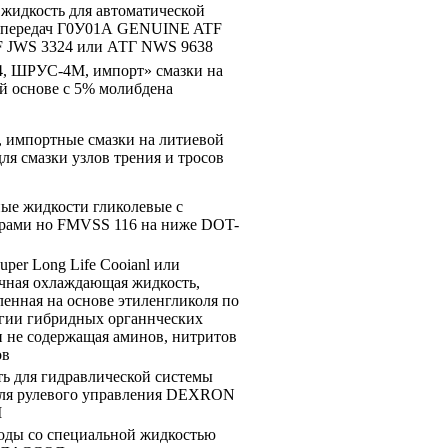
 жидкость для автоматической
т передач Г0У01А GENUINE ATF
F JWS 3324 или АТГ NWS 9638
, ШРУС-4М, импорт» смазки на
й основе с 5% молибдена
 импортные смазки на литиевой
для смазки узлов трения и тросов
ые жидкости гликолевые с
рами но FMVSS 116 на ниже DOT-
uper Long Life Cooianl или
чная охлаждающая жидкость,
ленная на основе этиленгликоля по
гии гибридных органнческих
и не содержащая аминов, нитритов
ов
ь для гидравлической системы
ля рулевого управления DEXRON
I
оды со специальной жидкостью