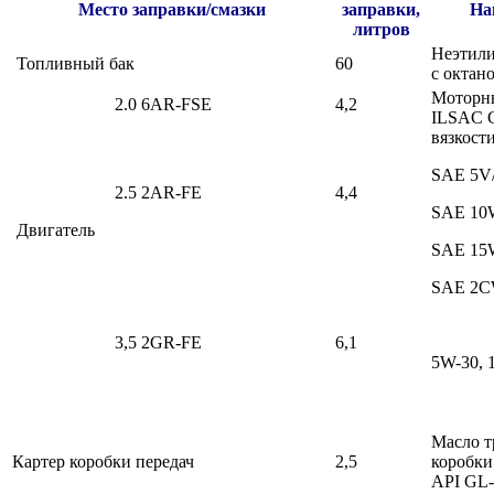
Место заправки/смазки
заправки,
На
литров
Неэтили
Топливный бак
60
с октан
Моторны
2.0 6AR-FSE
4,2
ILSAC G
вязкости
SAE 5V/-
2.5 2AR-FE
4,4
SAE 10W
Двигатель
SAE 15W
SAE 2CW
3,5 2GR-FE
6,1
5W-30, 
Масло т
Картер коробки передач
2,5
коробки
API GL-