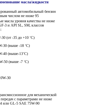
именование масла/жидкости
рованный автомобильный бензин
овым числом не ниже 95
е масла уровня качества не ниже
F-3 и API SL, SM, классов
:
30 (от -35 до +10 ‘С)
-30 (выше -18 ‘С)
-40 (выше-13’С)
-50 (выше -7 ‘С)
10W-30
рансмиссионное для механической
 передач с параметрами не ниже
4 или GL-5 SAE 75W-90