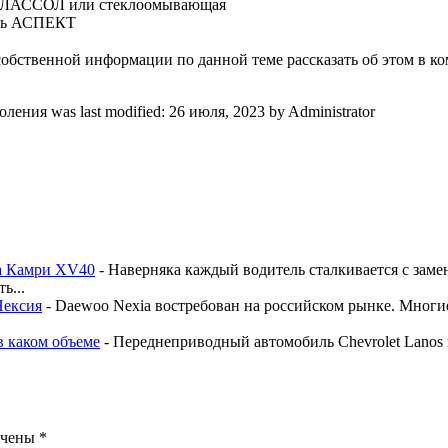
 ГЛАССОЛ или стеклоомывающая
ть АСПЕКТ
бственной информации по данной теме рассказать об этом в ко
коления
was last modified:
26 июля, 2023
by
Administrator
та Камри XV40
-
Наверняка каждый водитель сталкивается с заме
ь...
Нексия
-
Daewoo Nexia востребован на российском рынке. Многи
в каком объеме
-
Переднеприводный автомобиль Chevrolet Lanos п
ечены
*