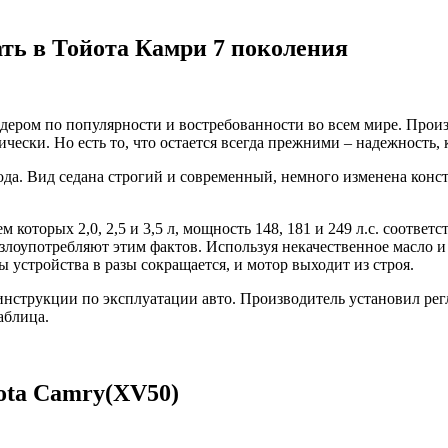
ать в Тойота Камри 7 поколения
ером по популярности и востребованности во всем мире. Произв
ически. Но есть то, что остается всегда прежними – надежность
года. Вид седана строгий и современный, немного изменена кон
 которых 2,0, 2,5 и 3,5 л, мощность 148, 181 и 249 л.с. соответ
злоупотребляют этим фактов. Используя некачественное масло и 
 устройства в разы сокращается, и мотор выходит из строя.
нструкции по эксплуатации авто. Производитель установил регл
аблица.
ota Camry(XV50)