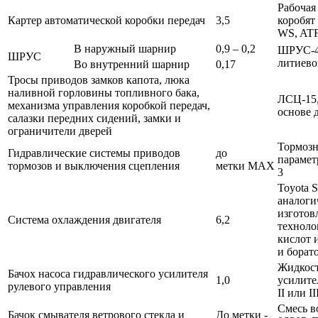
Рабочая
Картер автоматической коробки передач
3,5
коробя
WS, AT
В наружный шарнир
0,9 – 0,2
ШРУС-4
ШРУС
литиево
Во внутренний шарнир
0,17
Тросы приводов замков капота, люка
наливной горловины топливного бака,
ЛСЦ-15,
механизма управления коробкой передач,
основе 
салазки передних сидений, замки и
ограничители дверей
Тормозн
Гидравлические системы приводов
до
парамет
тормозов и выключения сцепления
метки МАХ
3
Toyota S
аналоги
изготов
Система охлаждения двигателя
6,2
техноло
кислот 
и борат
Жидкост
Бачох насоса гидравлического усилителя
1,0
усилите
рулевого управления
II или II
Смесь в
Бачок смывателя ветрового стекла и
До метки -