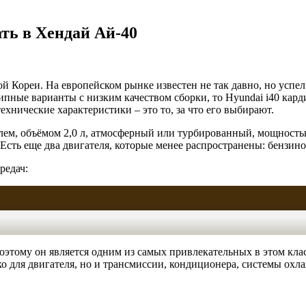
ть в Хендай Ай-40
ой Кореи. На европейском рынке известен не так давно, но усп
пные варианты с низким качеством сборки, то Hyundai i40 кард
хнические характеристики – это то, за что его выбирают.
ем, объёмом 2,0 л, атмосферный или турбированный, мощностью
ь еще два двигателя, которые менее распространены: бензиновый 
редач:
оэтому он является одним из самых привлекательных в этом кла
ко для двигателя, но и трансмиссии, кондиционера, системы охл