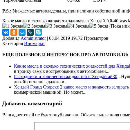
Тормозная система
0,7-0,8
DOT 4
P.S.:
Уважаемые автовладельцы, при наличии собственной инфор
Какое масло и сколько жидкости заливать в Хендай Ай-40
was l
(Пока никт
Добавил
Administrator
|
08.04.2019 19172 Просмотров
Категория
Иномарки
ЕЩЕ ПОЛЕЗНОЕ И ИНТЕРЕСНОЕ ПРО АВТОМОБИЛИ:
Какие масла и сколько технических жидкостей для Хенда
в тройку самых востребованных автомобилей...
Расходники и количество жидкостей в Хендай ай30
-
Hyun
дизайн остались далеко в...
Хендай Гранд Старекс 2 какое масло и жидкость заливать
коммерческой машиной. Но может...
Добавить комментарий
Ваш адрес email не будет опубликован.
Обязательные поля пом