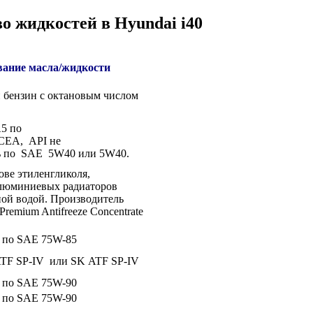
о жидкостей в Hyundai i40
ание масла/жидкости
бензин с октановым числом
5 по
CEA, API не
ть по SAE 5W40 или 5W40.
ове этиленгликоля,
алюминиевых радиаторов
ой водой. Производитель
Premium Antifreeze Concentrate
ь по SAE 75W-85
ATF SP-IV или SK ATF SP-IV
ь по SAE 75W-90
ь по SAE 75W-90