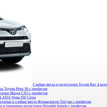
Слабые места и недостатки Toyota Rav 4 все
и Toyota Prius 30 с пробегом
статки Мазда СХ5 с пробегом
 LADA Vesta SW Cross
статки и слабые места Фольксваген Тигуан с пробегом
а и типичные недостатки Hyundai Solaris с пробегом