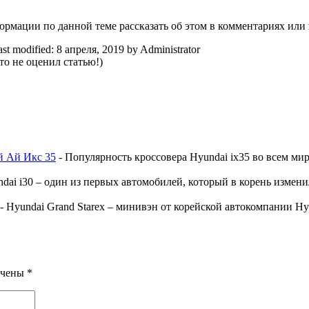
мации по данной теме рассказать об этом в комментариях или 
ast modified:
8 апреля, 2019
by
Administrator
о не оценил статью!)
й Ай Икс 35
-
Популярность кроссовера Hyundai ix35 во всем ми
dai i30 – один из первых автомобилей, который в корень измен
-
Hyundai Grand Starex – минивэн от корейской автокомпании Hy
ечены
*