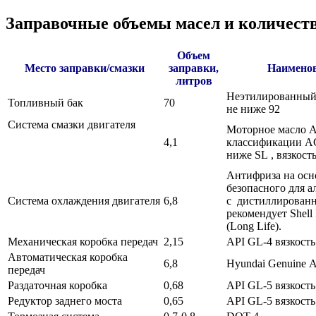
Заправочные объемы масел и количеств
Объем
Место заправки/смазки
заправки,
Наименов
литров
Неэтилированный 
Топливный бак
70
не ниже 92
Система смазки двигателя
Моторное масло A
4,1
классификации A
ниже SL , вязкос
Антифриза на осн
безопасного для 
Система охлаждения двигателя
6,8
с дистиллированн
рекомендует Shell 
(Long Life).
Механическая коробка передач
2,15
API GL-4 вязкост
Автоматическая коробка
6,8
Hyundai Genuine 
передач
Раздаточная коробка
0,68
API GL-5 вязкост
Редуктор заднего моста
0,65
API GL-5 вязкост