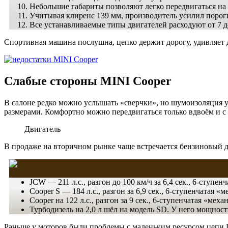
Небольшие габариты позволяют легко передвигаться на
Учитывая клиренс 139 мм, производитель усилил пороги
Все устанавливаемые типы двигателей расходуют от 7 
Спортивная машина послушна, цепко держит дорогу, удивляет д
Слабые стороны MINI Cooper
В салоне редко можно услышать «сверчки», но шумоизоляция у
размерами. Комфортно можно передвигаться только вдвоём и с
Двигатель
В продаже на вторичном рынке чаще встречается бензиновый дви
JCW — 211 л.с., разгон до 100 км/ч за 6,4 сек., 6-ступе
Cooper S — 184 л.с., разгон за 6,9 сек., 6-ступенчатая «
Cooper на 122 л.с., разгон за 9 сек., 6-ступенчатая «мех
Турбодизель на 2,0 л шёл на модель SD. У него мощность
Раньше у моторов были проблемы с маленьким ресурсом цепи 