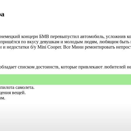
ра
у немецкий концерн БМВ перевыпустил автомобиль, усложнив к
 пришёлся по вкусу девушкам и молодым людям, любящим быть 
и недостатки б/у Mini Cooper. Все Мини ремонтировать непросто
 обладает списком достоинств, которые привлекают любителей 
пилота самолета.
щения вещей.
ом.