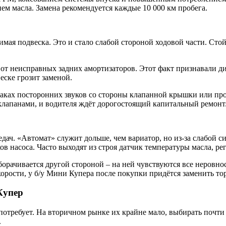
нем масла. Замена рекомендуется каждые 10 000 км пробега.
я подвеска. Это и стало слабой стороной ходовой части. Стойк
от неисправных задних амортизаторов. Этот факт признавали ди
еске грозит заменой.
ках посторонних звуков со стороны клапанной крышки или про
клапанами, и водителя ждёт дорогостоящий капитальный ремонт
дач. «Автомат» служит дольше, чем вариатор, но из-за слабой с
в насоса. Часто выходят из строя датчик температуры масла, ре
рачивается другой стороной – на ней чувствуются все неровнос
орости, у б/у Мини Купера после покупки придётся заменить то
Купер
потребует. На вторичном рынке их крайне мало, выбирать почти 
.