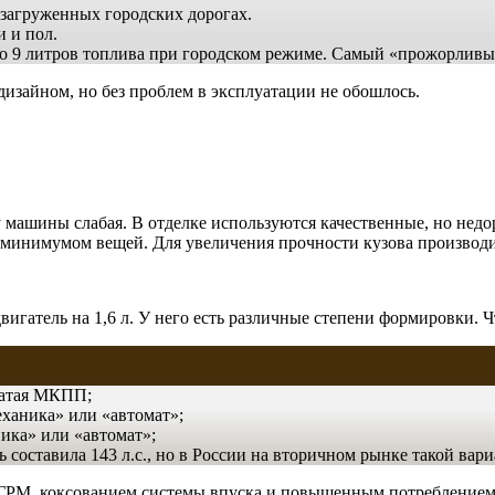
 загруженных городских дорогах.
 и пол.
до 9 литров топлива при городском режиме. Самый «прожорливый
изайном, но без проблем в эксплуатации не обошлось.
 машины слабая. В отделке используются качественные, но нед
 минимумом вещей. Для увеличения прочности кузова производи
гатель на 1,6 л. У него есть различные степени формировки. Чт
нчатая МКПП;
механика» или «автомат»;
аника» или «автомат»;
 составила 143 л.с., но в России на вторичном рынке такой вари
ГРМ, коксованием системы впуска и повышенным потреблением м