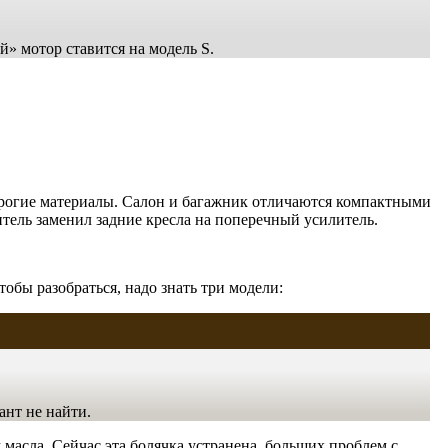
» мотор ставится на модель S.
орогие материалы. Салон и багажник отличаются компактными
тель заменил задние кресла на поперечный усилитель.
обы разобраться, надо знать три модели:
ант не найти.
асла. Сейчас эта болячка устранена, больших проблем с