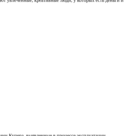
ют увлечённые, креативные люди, у которых есть деньги и
ини Купера, выявленные в процессе эксплуатации.