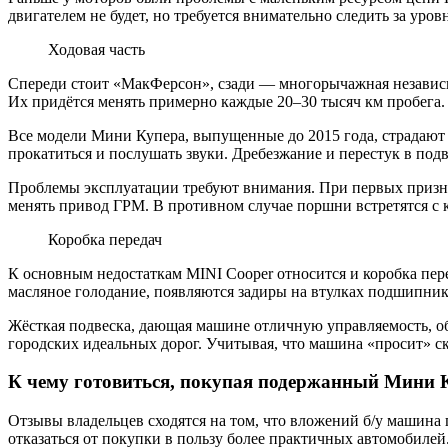
двигателем не будет, но требуется внимательно следить за уров
Ходовая часть
Спереди стоит «МакФерсон», сзади — многорычажная независима
Их придётся менять примерно каждые 20–30 тысяч км пробега.
Все модели Мини Купера, выпущенные до 2015 года, страдают 
прокатиться и послушать звуки. Дребезжание и перестук в подв
Проблемы эксплуатации требуют внимания. При первых призна
менять привод ГРМ. В противном случае поршни встретятся с 
Коробка передач
К основным недостаткам MINI Cooper относится и коробка пере
масляное голодание, появляются задиры на втулках подшипнико
Жёсткая подвеска, дающая машине отличную управляемость, обо
городских идеальных дорог. Учитывая, что машина «просит» ск
К чему готовиться, покупая подержанный Мини 
Отзывы владельцев сходятся на том, что вложений б/у машина 
отказаться от покупки в пользу более практичных автомобилей