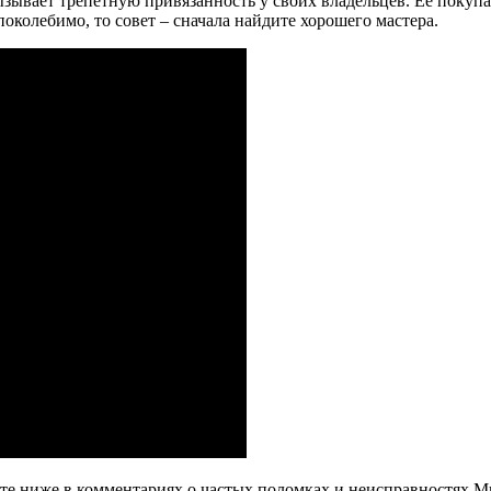
зывает трепетную привязанность у своих владельцев. Её покупа
колебимо, то совет – сначала найдите хорошего мастера.
те ниже в комментариях о частых поломках и неисправностях М