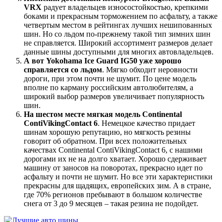
VRX
радует владельцев износостойкостью, крепкими
боками и прекрасным торможением по асфальту, а также
четвертым местом в рейтингах лучших нешипованных
шин. Но со льдом по-прежнему такой тип зимних шин
не справляется. Широкий ассортимент размеров делает
данные шины доступными для многих автовладельцев.
А вот Yokohama Ice Guard IG50 уже хорошо
справляется со льдом
. Мягко обходит неровности
дороги, при этом почти не шумит. По цене модель
вполне по карману российским автолюбителям, а
широкий выбор размеров увеличивает популярность
шин.
На шестом месте мягкая модель Continental
ContiVikingContact 6
. Немецкое качество придает
шинам хорошую репутацию, но мягкость резины
говорит об обратном. При всех положительных
качествах Continental ContiVikingContact 6, с нашими
дорогами их не на долго хватает. Хорошо сдерживает
машину от заносов на поворотах, прекрасно идет по
асфальту и почти не шумит. Но все эти характеристики
прекрасны для щадящих, европейских зим. А в стране,
где 70% регионов пребывают в большом количестве
снега от 3 до 9 месяцев – такая резина не подойдет.