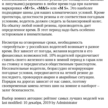
и липучками) разрешено в любое время года при наличии
маркировки
«М+S»
,
«M&S»
или
«M S»
. Это наиболее
подходящие шины для наших климатических условий. Кроме
протектора, целостности резины и ее соответствия погодным
условиям, водитель должен следить за балансировкой колес.
На обкатку любой новой резины, производитель дает
определенное время. В этот период надо быть особенно
осторожным и внимательным.
Несмотря на оговоренные сроки, необходимость
«переобуться» у российских водителей возникает в разное
время. Все зависит от погоды, желания водителя и его
финансовых возможностей. 10% водителей предпочитают
ставить своего железного коня в зимний период в гараж или
на стоянку и передвигаться общественным транспортом.
Несознательные водители, безрассудно игнорирующие
погодные условия, передвигаются на летней резине до
последнего, провоцируя аварии и аварийные ситуации.
Порядок на дорогах зависит от нас самих, поэтому
своевременная замена летних шин на зимние и наоборот –
залог безопасности.
Выбор зимних автошин: рейтинг самых лучших моделей
was
last modified:
10 декабря, 2019
by
Administrator