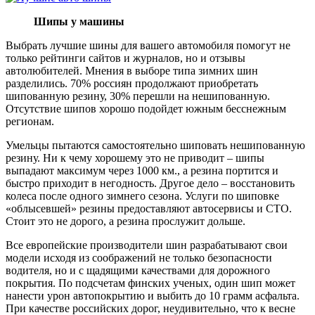
Шипы у машины
Выбрать лучшие шины для вашего автомобиля помогут не
только рейтинги сайтов и журналов, но и отзывы
автолюбителей. Мнения в выборе типа зимних шин
разделились. 70% россиян продолжают приобретать
шипованную резину, 30% перешли на нешипованную.
Отсутствие шипов хорошо подойдет южным бесснежным
регионам.
Умельцы пытаются самостоятельно шиповать нешипованную
резину. Ни к чему хорошему это не приводит – шипы
выпадают максимум через 1000 км., а резина портится и
быстро приходит в негодность. Другое дело – восстановить
колеса после одного зимнего сезона. Услуги по шиповке
«облысевшей» резины предоставляют автосервисы и СТО.
Стоит это не дорого, а резина прослужит дольше.
Все европейские производители шин разрабатывают свои
модели исходя из соображений не только безопасности
водителя, но и с щадящими качествами для дорожного
покрытия. По подсчетам финских ученых, один шип может
нанести урон автопокрытию и выбить до 10 грамм асфальта.
При качестве российских дорог, неудивительно, что к весне