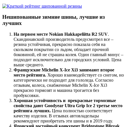
Нешипованные зимние шины, лучшие из
лучших
На первом месте Nokian Hakkapeliitta R2 SUV
.
Скандинавский производитель предусмотрел все –
резина устойчивая, прекрасно показала себя на
скользком покрытии со льдом, обладает прочной
боковиной, ей не страшна колея. Один главный минус –
подходит исключительно для городских условий. Цена
выше среднего.
Французские Michelin X-Ice Xi3 занимают второе
место рейтинга.
Хорошо взаимодействует со снегом, но
категорически не подходит для гололеда. Согласно
отзывам, колеса, снабженные Michelin X-Ice Xi3
прекрасно тормозят и машина трогается без
пробуксовки.
Хорошая устойчивость и прекрасные тормозные
свойства дают Goodyear Ultra Grip Ice 2 третье место
рейтинга лучших.
Цена полностью соответствует
качеству изделия. В отзывах автовладельцы
рекомендуют приобретать эти шины и в 2019 году.
Японский достойный конкурент Bridgestone Blizzak