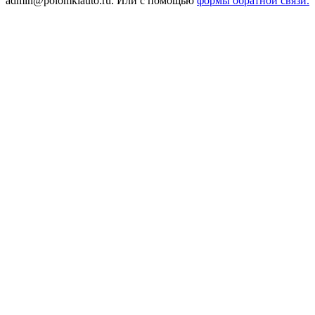
admin@polomkiauto.ru. Или с помощью
формы обратной связи.