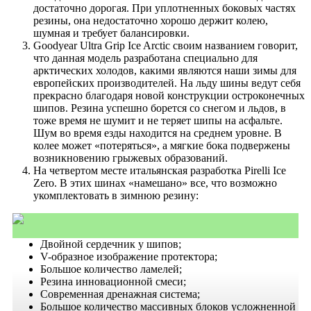
достаточно дорогая. При уплотненных боковых частях
резины, она недостаточно хорошо держит колею,
шумная и требует балансировки.
Goodyear Ultra Grip Ice Arctic своим названием говорит,
что данная модель разработана специально для
арктических холодов, какими являются наши зимы для
европейских производителей. На льду шины ведут себя
прекрасно благодаря новой конструкции остроконечных
шипов. Резина успешно борется со снегом и льдов, в
тоже время не шумит и не теряет шипы на асфальте.
Шум во время езды находится на среднем уровне. В
колее может «потеряться», а мягкие бока подвержены
возникновению грыжевых образований.
На четвертом месте итальянская разработка Pirelli Ice
Zero. В этих шинах «намешано» все, что возможно
укомплектовать в зимнюю резину:
Двойной сердечник у шипов;
V-образное изображение протектора;
Большое количество ламелей;
Резина инновационной смеси;
Современная дренажная система;
Большое количество массивных блоков усложненной