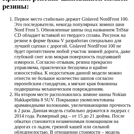
резины:
Первое место стабильно держит Gislaved NordFrost 100.
Это последователи, некогда популярных зимних шин
Nord Frost 5. Обновленные шипы под названием TriStar
CD обладает вставкой из твердого сплава. Рисунок на
резине в форме буквы V разработан специально для
лучшей сцепки с дорогой. Gislaved NordFrost 100 не
будет препятствием любой участок зимней дороги, даже
глубокий снег или мокрая поверхность подтаявшей
измороси. Согласно отзывам, резина прекрасно
управляема, практически бесшумна и крайне
износостойка. К недостаткам данной модели можно
отнести не большое количество шипов согласно
европейским стандартам, а мягкие края боковины
подвершены механическим повреждениям.
На втором месте расположились зимние шины Nokian
Hakkapeliitta 8 SUV. Покрышки укомплектованы
арамавидными волокнами, увеличивающими прочность
в 2 раза. Данная модель стабильно держится в лидерах с
2014 года. Размерный ряд – от 15 до 21 дюйма. После
обкатки становится незаменимым помощником на
дорогах со льдом, грязной кашей или сильной
обледенелостью. В отношении стоимости – модель