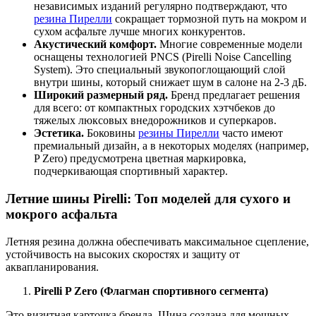
независимых изданий регулярно подтверждают, что
резина Пирелли
сокращает тормозной путь на мокром и
сухом асфальте лучше многих конкурентов.
Акустический комфорт.
Многие современные модели
оснащены технологией PNCS (Pirelli Noise Cancelling
System). Это специальный звукопоглощающий слой
внутри шины, который снижает шум в салоне на 2-3 дБ.
Широкий размерный ряд.
Бренд предлагает решения
для всего: от компактных городских хэтчбеков до
тяжелых люксовых внедорожников и суперкаров.
Эстетика.
Боковины
резины Пирелли
часто имеют
премиальный дизайн, а в некоторых моделях (например,
P Zero) предусмотрена цветная маркировка,
подчеркивающая спортивный характер.
Летние шины Pirelli: Топ моделей для сухого и
мокрого асфальта
Летняя резина должна обеспечивать максимальное сцепление,
устойчивость на высоких скоростях и защиту от
аквапланирования.
Pirelli P Zero (Флагман спортивного сегмента)
Это визитная карточка бренда. Шина создана для мощных