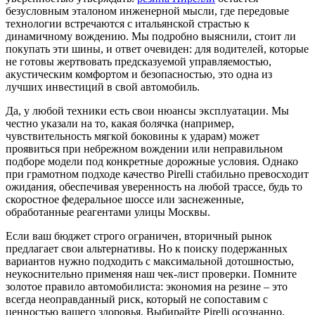
безусловным эталоном инженерной мысли, где передовые
технологии встречаются с итальянской страстью к
динамичному вождению. Мы подробно выяснили, стоит ли
покупать эти шины, и ответ очевиден: для водителей, которые
не готовы жертвовать предсказуемой управляемостью,
акустическим комфортом и безопасностью, это одна из
лучших инвестиций в свой автомобиль.
Да, у любой техники есть свои нюансы эксплуатации. Мы
честно указали на то, какая болячка (например,
чувствительность мягкой боковины к ударам) может
проявиться при небрежном вождении или неправильном
подборе модели под конкретные дорожные условия. Однако
при грамотном подходе качество Pirelli стабильно превосходит
ожидания, обеспечивая уверенность на любой трассе, будь то
скоростное федеральное шоссе или заснеженные,
обработанные реагентами улицы Москвы.
Если ваш бюджет строго ограничен, вторичный рынок
предлагает свои альтернативы. Но к поиску подержанных
вариантов нужно подходить с максимальной дотошностью,
неукоснительно применяя наш чек-лист проверки. Помните
золотое правило автомобилиста: экономия на резине – это
всегда неоправданный риск, который не сопоставим с
ценностью вашего здоровья. Выбирайте Pirelli осознанно,