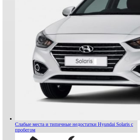
Слабые места и типичные недостатки Hyundai Solaris с
пробегом