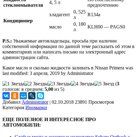
4, 5 л
стеклоомывателя
предпочтению
0, 525
хладагент
R134a
л
Кондиционер
0, 180
масло
KLH00 — PAGS0
л
P.S.:
Уважаемые автовладельцы, просьба при наличии
собственной информации по данной теме рассказать об этом в
комментариях или написать письмо на электронный адрес
администрации сайта.
Какое масло и сколько жидкости заливать в Nissan Primera
was
last modified:
3 апреля, 2019
by
Administrator
(
3
голосов: в среднем:
5,00
из 5)
Добавил
Administrator
|
02.10.2018 23891 Просмотров
Категория
Иномарки
ЕЩЕ ПОЛЕЗНОЕ И ИНТЕРЕСНОЕ ПРО
АВТОМОБИЛИ:
Слабые места и основные недостатки Subaru Outback с