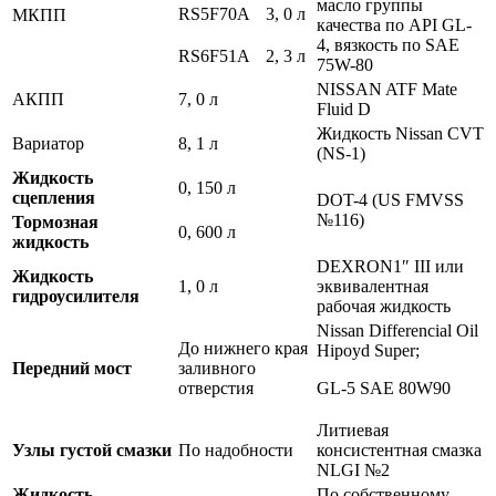
масло группы
RS5F70A
3, 0 л
МКПП
качества по API GL-
4, вязкость по SAE
RS6F51A
2, 3 л
75W-80
NISSAN ATF Mate
АКПП
7, 0 л
Fluid D
Жидкость Nissan CVT
Вариатор
8, 1 л
(NS-1)
Жидкость
0, 150 л
сцепления
DOT-4 (US FMVSS
№116)
Тормозная
0, 600 л
жидкость
DEXRON1″ III или
Жидкость
1, 0 л
эквивалентная
гидроусилителя
рабочая жидкость
Nissan Differencial Oil
До нижнего края
Hipoyd Super;
Передний мост
заливного
отверстия
GL-5 SAE 80W90
Литиевая
Узлы густой смазки
По надобности
консистентная смазка
NLGI №2
Жидкость
По собственному