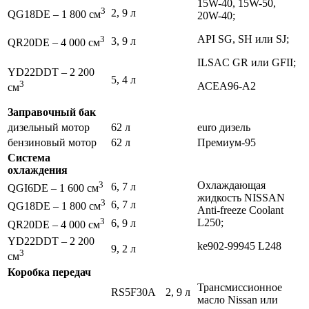
15W-40, 15W-50,
3
2, 9 л
QG18DE – 1 800 см
20W-40;
API SG, SH или SJ;
3
3, 9 л
QR20DE – 4 000 см
ILSAC GR или GFII;
YD22DDT – 2 200
5, 4 л
3
АСЕА96-А2
см
Заправочный бак
дизельный мотор
62 л
euro дизель
бензиновый мотор
62 л
Премиум-95
Система
охлаждения
3
Охлаждающая
6, 7 л
QGI6DE – 1 600 см
жидкость NISSAN
3
6, 7 л
QG18DE – 1 800 см
Anti-freeze Coolant
3
L250;
6, 9 л
QR20DE – 4 000 см
YD22DDT – 2 200
ke902-99945 L248
9, 2 л
3
см
Коробка передач
Трансмиссионное
RS5F30A
2, 9 л
масло Nissan или