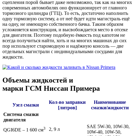
сцепления порой бывает даже невозможно, так как на многих
современных автомобилях оно функционирует от главного
тормозного цилиндра (ГТЦ). То есть, достаточно наполнить
одну тормозную систему, а от неё будет идти магистраль ещё
на одну, не имеющую собственного бачка. Таким образом
усложняется конструкция, и высвобождается место в отсеке
для двигателя. Поэтому подобную ёмкость под капотом не
всегда получиться найти, хоть и на многих машинах до сих
пор используют старомодную и надёжную консоль — две
отдельных магистрали с индивидуальными сосудами для
жидкости.
Объемы жидкостей и
марки ГСМ Ниссан Примера
Кол-во заправки
Наименование
Узел смазки
[литров]
смазки/жидкости
Система смазки
двигателя
SAE 5W-30, 10W-30,
3
2, 9 л
QGI6DE – 1 600 см
10W-40, 10W-50,