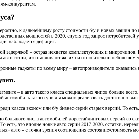
иям-конкурентам.
уса?
Вероятно, к дальнейшему росту стоимости б/у и новых машин п
одственных мощностей в 2020, спустя год запрос потребителей 
одня наблюдается дефицит.
й задержкой – острая нехватка комплектующих и микрочипов. 
 авто сотни, изготавливают же их на относительно небольшом ч
ронные гаджеты по всему миру – автопроизводители оказались н
упить
гменте – в авто такого класса специальных чипов больше всего
й автомобиль такого уровня можно реализовать достаточно выг
реди класса эконом или б/у бизнес-серий старых версий. То ест
но большого числа автомобилей дорестайлинговых версий со ски
о есть, это вполне новые авто серий 2017-2020, остатки, нереал
тных» авто – с точки зрения соотношения состояние/стоимость м