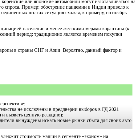
 корейские или японские автомобили могут изготавливаться на
ого спроса. Пример: обострение пандемии в Индии привело к
соединенных штатах ситуация схожая, к примеру, на ноябрь
акцинацией население и менее жесткими мерами карантина (к
весенний период: традиционно является временем покупки
вропы в страны СНГ и Азии. Вероятно, данный фактор и
ерспективе;
ельства не исключены в преддверии выборов в ГД 2021 –
я и вызвать цепную реакцию);
одители вынуждены искать новые рынки сбыта для своих авто
 удержит стоимость машин в сегменте «эконом» на