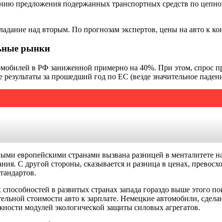
жению предложения подержанных транспортных средств по цепной
адание над вторым. По прогнозам экспертов, цены на авто к кон
льные рынки
билей в РФ заниженной примерно на 40%. При этом, спрос прод
езультаты за прошедший год по ЕС (везде значительное падени
выми европейскими странами вызвана разницей в менталитете на
ания. С другой стороны, сказывается и разница в ценах, превос
тандартов.
 способностей в развитых странах запада гораздо выше этого по
ельной стоимости авто к зарплате. Немецкие автомобили, сдела
жности модулей экологической защиты силовых агрегатов.