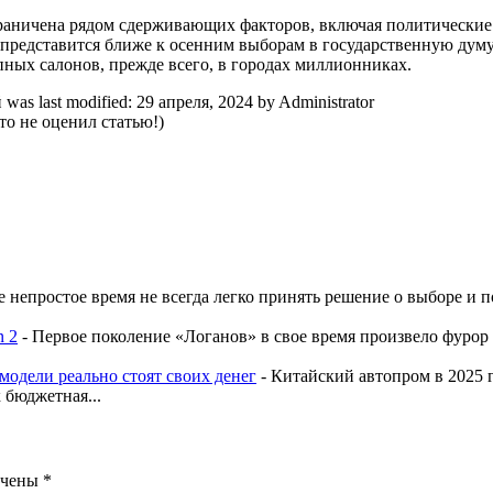
ограничена рядом сдерживающих факторов, включая политические
ет представится ближе к осенним выборам в государственную д
пных салонов, прежде всего, в городах миллионниках.
й
was last modified:
29 апреля, 2024
by
Administrator
о не оценил статью!)
 непростое время не всегда легко принять решение о выборе и п
n 2
-
Первое поколение «Логанов» в свое время произвело фурор 
модели реально стоят своих денег
-
Китайский автопром в 2025 
 бюджетная...
ечены
*