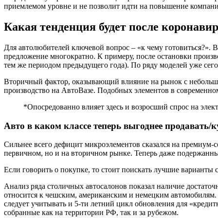
приемлемом уровне и не позволит идти на повышение компан
Какая тенденция будет после коронавир
Для автолюбителей ключевой вопрос – «к чему готовиться?». 
предложение многократно. К примеру, после остановки произв
тем же периодом предыдущего года). По ряду моделей уже сег
Вторичный фактор, оказывающий влияние на рынок с небольшо
производство на АвтоВазе. Подобных элементов в современном
*Опосредованно влияет здесь и возросший спрос на элект
Авто в каком классе теперь
выгоднее продавать/к
Сильнее всего дефицит микроэлементов сказался на премиум-се
первичном, но и на вторичном рынке. Теперь даже подержанны
Если говорить о покупке, то стоит поискать лучшие варианты с
Анализ ряда столичных автосалонов показал наличие достаточ
относится к чешским, американским и немецким автомобилям. Т
следует учитывать и 5-ти летний цикл обновления для «креди
собранные как на территории РФ, так и за рубежом.