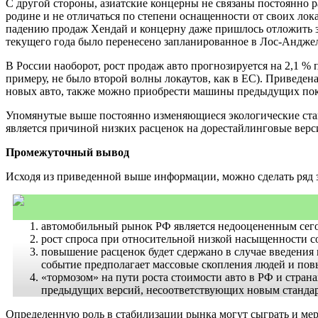
С другой стороны, азиатские концерны не связаны постоянно 
родине и не отличаться по степени оснащенности от своих лок
падению продаж Хендай и концерну даже пришлось отложить зап
текущего года было перенесено запланированное в Лос-Андже
В России наоборот, рост продаж авто прогнозируется на 2,1 %
примеру, не было второй волны локаутов, как в ЕС). Приведен
новых авто, также можно приобрести машины предыдущих пок
Упомянутые выше постоянно изменяющиеся экологические стан
является причиной низких расценок на дорестайлинговые верс
Промежуточный вывод
Исходя из приведенной выше информации, можно сделать ряд 
автомобильный рынок РФ является недооцененным сего
рост спроса при относительной низкой насыщенности с
повышение расценок будет сдержано в случае введения
событие предполагает массовые скопления людей и пов
«тормозом» на пути роста стоимости авто в РФ и стра
предыдущих версий, несоответствующих новым стандар
Определенную роль в стабилизации рынка могут сыграть и ме