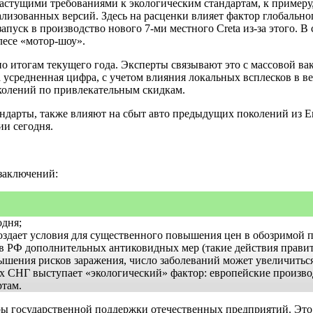
растущими требованиями к экологическим стандартам, к примеру,
ализованных версий. Здесь на расценки влияет фактор глобальн
уск в производство нового 7-ми местного Creta из-за этого. В 
лесе «мотор-шоу».
 по итогам текущего года. Эксперты связывают это с массовой в
а усредненная цифра, с учетом влияния локальных всплесков в 
олений по привлекательным скидкам.
дарты, также влияют на сбыт авто предыдущих поколений из Е
ии сегодня.
заключений:
дня;
оздает условия для существенного повышения цен в обозримой п
 в РФ дополнительных антиковидных мер (такие действия правит
ышения рисков заражения, число заболеваний может увеличитьс
нах СНГ выступает «экологический» фактор: европейские произв
там.
ры государственной поддержки отечественных предприятий. Это