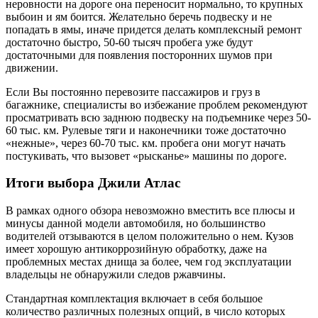
неровности на дороге она переносит нормально, то крупных
выбоин и ям боится. Желательно беречь подвеску и не
попадать в ямы, иначе придется делать комплексный ремонт
достаточно быстро, 50-60 тысяч пробега уже будут
достаточными для появления посторонних шумов при
движении.
Если Вы постоянно перевозите пассажиров и груз в
багажнике, специалисты во избежание проблем рекомендуют
просматривать всю заднюю подвеску на подъемнике через 50-
60 тыс. км. Рулевые тяги и наконечники тоже достаточно
«нежные», через 60-70 тыс. км. пробега они могут начать
постукивать, что вызовет «рысканье» машины по дороге.
Итоги выбора Джили Атлас
В рамках одного обзора невозможно вместить все плюсы и
минусы данной модели автомобиля, но большинство
водителей отзываются в целом положительно о нем. Кузов
имеет хорошую антикоррозийную обработку, даже на
проблемных местах днища за более, чем год эксплуатации
владельцы не обнаружили следов ржавчины.
Стандартная комплектация включает в себя большое
количество различных полезных опций, в число которых