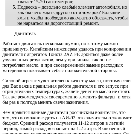
хватает 15-20 сантиметров;
Подвеска – довольно слабый элемент автомобиля, но
как бы чего ждать другого от иномарок? Большие
ямы и ухабы необходимо аккуратно объезжать, чтобы
не нарваться на дорогостоящий ремонт.
Двигатель
Работает двигатель несколько шумно, но к этому можно
привыкнуть. Китайским инженерам удалось при копировании
двигателя с агрегатов Тойота 2AZ-FE добиться даже более
улучшенных результатов, чем у оригинала, так он не
потребляет масло, и при своевременной замене расходных
материалов показывает себя с положительной стороны.
Силовой агрегат чувствителен к качеству масла, поэтому если
для Вас важна правильная работа двигателя и его запуск при
отрицательных температурах, жалеть денег на масло не стоит.
Так же рекомендуется своевременно заменять фильтры, и хотя
бы раз в полгода менять свечи зажигания.
Чем нравятся данные двигатели российским водителям, это
тем, что возможно ездить на АИ-92, что значительно экономит
бюджет. Средний расход получается 11-12 литров в летний
период, зимой расход возрастает на 1-2 литра. Включенный
кондиционер увеличивает расход примерно на один литр. От