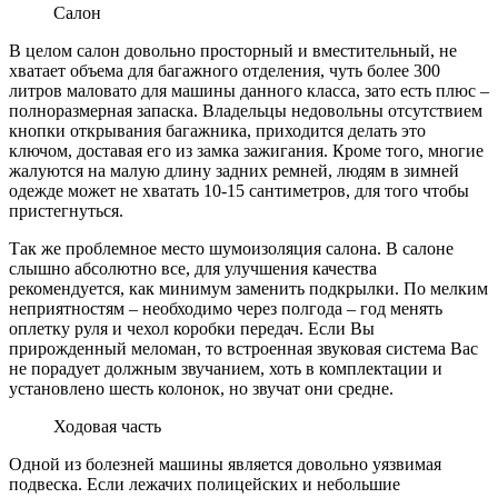
Салон
В целом салон довольно просторный и вместительный, не
хватает объема для багажного отделения, чуть более 300
литров маловато для машины данного класса, зато есть плюс –
полноразмерная запаска. Владельцы недовольны отсутствием
кнопки открывания багажника, приходится делать это
ключом, доставая его из замка зажигания. Кроме того, многие
жалуются на малую длину задних ремней, людям в зимней
одежде может не хватать 10-15 сантиметров, для того чтобы
пристегнуться.
Так же проблемное место шумоизоляция салона. В салоне
слышно абсолютно все, для улучшения качества
рекомендуется, как минимум заменить подкрылки. По мелким
неприятностям – необходимо через полгода – год менять
оплетку руля и чехол коробки передач. Если Вы
прирожденный меломан, то встроенная звуковая система Вас
не порадует должным звучанием, хоть в комплектации и
установлено шесть колонок, но звучат они средне.
Ходовая часть
Одной из болезней машины является довольно уязвимая
подвеска. Если лежачих полицейских и небольшие