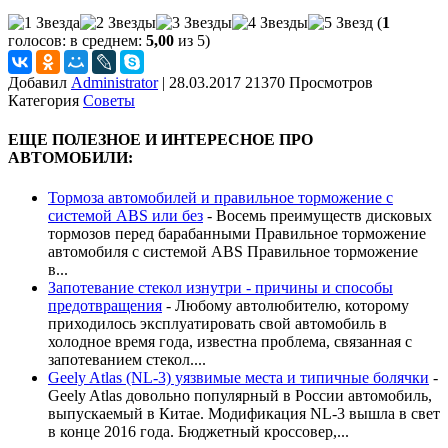
(
1
голосов: в среднем:
5,00
из 5)
Добавил
Administrator
|
28.03.2017 21370 Просмотров
Категория
Советы
ЕЩЕ ПОЛЕЗНОЕ И ИНТЕРЕСНОЕ ПРО
АВТОМОБИЛИ:
Тормоза автомобилей и правильное торможение с
системой ABS или без
-
Восемь преимуществ дисковых
тормозов перед барабанными Правильное торможение
автомобиля с системой ABS Правильное торможение
в...
Запотевание стекол изнутри - причины и способы
предотвращения
-
Любому автолюбителю, которому
приходилось эксплуатировать свой автомобиль в
холодное время года, известна проблема, связанная с
запотеванием стекол....
Geely Atlas (NL-3) уязвимые места и типичные болячки
-
Geely Atlas довольно популярный в России автомобиль,
выпускаемый в Китае. Модификация NL-3 вышла в свет
в конце 2016 года. Бюджетный кроссовер,...