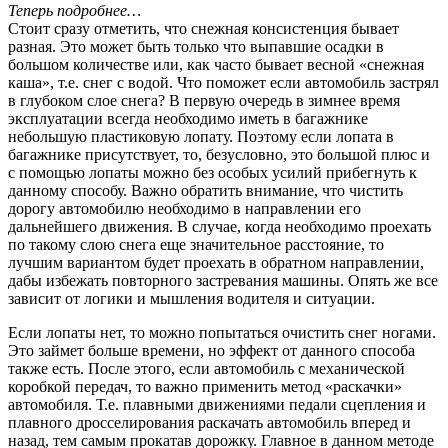
Теперь подробнее…
Стоит сразу отметить, что снежная консистенция бывает
разная. Это может быть только что выпавшие осадки в
большом количестве или, как часто бывает весной «снежная
каша», т.е. снег с водой. Что поможет если автомобиль застрял
в глубоком слое снега? В первую очередь в зимнее время
эксплуатации всегда необходимо иметь в багажнике
небольшую пластиковую лопату. Поэтому если лопата в
багажнике присутствует, то, безусловно, это большой плюс и
с помощью лопаты можно без особых усилий прибегнуть к
данному способу. Важно обратить внимание, что чистить
дорогу автомобилю необходимо в направлении его
дальнейшего движения. В случае, когда необходимо проехать
по такому слою снега еще значительное расстояние, то
лучшим вариантом будет проехать в обратном направлении,
дабы избежать повторного застревания машины. Опять же все
зависит от логики и мышления водителя и ситуации.
Если лопаты нет, то можно попытаться очистить снег ногами.
Это займет больше времени, но эффект от данного способа
также есть. После этого, если автомобиль с механической
коробкой передач, то важно применить метод «раскачки»
автомобиля. Т.е. плавными движениями педали сцепления и
плавного дросселирования раскачать автомобиль вперед и
назад, тем самым прокатав дорожку. Главное в данном методе