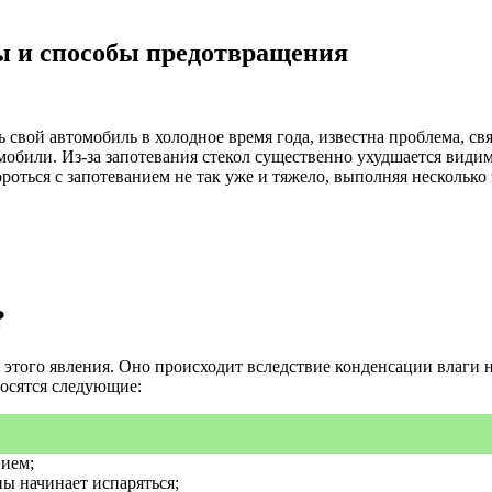
ы и способы предотвращения
вой автомобиль в холодное время года, известна проблема, связ
томобили. Из-за запотевания стекол существенно ухудшается вид
бороться с запотеванием не так уже и тяжело, выполняя несколь
?
е этого явления. Оно происходит вследствие конденсации влаги
носятся следующие:
нием;
ы начинает испаряться;