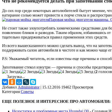
Что не рекомендуется делать при запотевании сте
До сих пор среди некоторых автолюбителей бытует мнение, что
натирание солью может привести к порче стекла и распростран
Паровая мойка двигателя машины. 
Не стоит также злоупотреблять химическими средствами для бо
появлению бликов и разводов. Таким образом, избавившись от 
тщательно придерживаться правил применения этих средств.
Из всего вышесказанного можно сделать вывод, что на запотев
поддерживать салон автомобиля в чистоте и как можно чаще ег
P.S: Уважаемый читатель, если известны еще причины и способ
Запотевание стекол изнутри — причины и способы предотвра
(
2
голосов
Загрузка...
Добавил
Administrator
|
15.12.2016 19462 Просмотров
Категория
Советы
ЕЩЕ ПОЛЕЗНОЕ И ИНТЕРЕСНОЕ ПРО АВТОМОБИЛИ:
Недостатки и проблемные места Hyundai i30
-
Создавая H