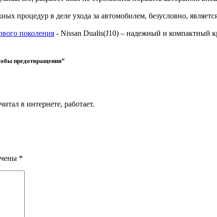
ных процедур в деле ухода за автомобилем, безусловно, являетс
рвого поколения
-
Nissan Dualis(J10) – надежный и компактный 
особы предотвращения
”
итал в интернете, работает.
ечены
*