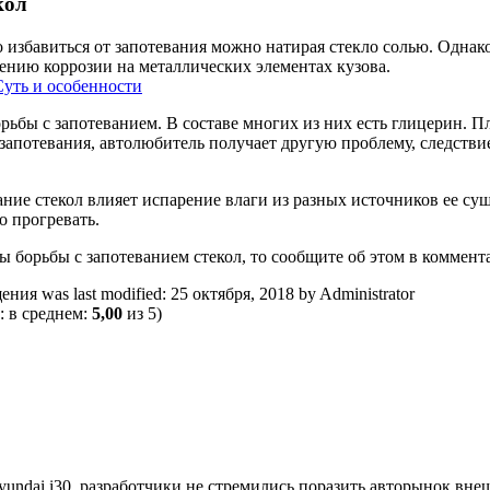
кол
 избавиться от запотевания можно натирая стекло солью. Однако
ению коррозии на металлических элементах кузова.
Суть и особенности
рьбы с запотеванием. В составе многих из них есть глицерин. П
запотевания, автолюбитель получает другую проблему, следстви
ание стекол влияет испарение влаги из разных источников ее с
о прогревать.
ы борьбы с запотеванием стекол, то сообщите об этом в коммент
щения
was last modified:
25 октября, 2018
by
Administrator
: в среднем:
5,00
из 5)
yundai i30, разработчики не стремились поразить авторынок вне