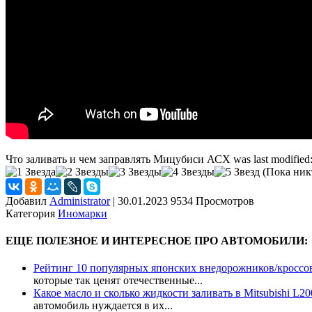
Что заливать и чем заправлять Мицубиси АСХ
was last modified
(Пока никт
Добавил
Administrator
|
30.01.2023 9534 Просмотров
Категория
Иномарки
ЕЩЕ ПОЛЕЗНОЕ И ИНТЕРЕСНОЕ ПРО АВТОМОБИЛИ:
Рейтинг 10 популярных японских внедорожников/кроссо
которые так ценят отечественные...
Какое масло и сколько жидкости заливать в Mitsubishi L20
автомобиль нуждается в их...