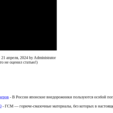
:
21 апреля, 2024
by
Administrator
о не оценил статью!)
веров
-
В России японские внедорожники пользуются особой поп
0
-
ГСМ — горюче-смазочные материалы, без которых в настоящее