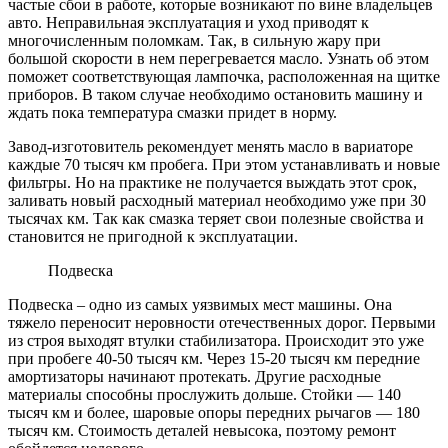
частые сбои в работе, которые возникают по вине владельцев
авто. Неправильная эксплуатация и уход приводят к
многочисленным поломкам. Так, в сильную жару при
большой скорости в нем перегревается масло. Узнать об этом
поможет соответствующая лампочка, расположенная на щитке
приборов. В таком случае необходимо остановить машину и
ждать пока температура смазки придет в норму.
Завод-изготовитель
рекомендует менять масло в вариаторе
каждые 70 тысяч км пробега. При этом устанавливать и новые
фильтры. Но на практике не получается выждать этот срок,
заливать новый расходный материал необходимо уже при 30
тысячах км. Так как смазка теряет свои полезные свойства и
становится не пригодной к эксплуатации.
Подвеска
Подвеска – одно из самых уязвимых мест машины. Она
тяжело переносит неровности отечественных дорог. Первыми
из строя выходят втулки стабилизатора. Происходит это уже
при пробеге 40-50 тысяч км. Через 15-20 тысяч км передние
амортизаторы начинают протекать. Другие расходные
материалы способны прослужить дольше. Стойки — 140
тысяч км и более, шаровые опоры передних рычагов — 180
тысяч км. Стоимость деталей невысока, поэтому ремонт