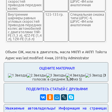
скоростей
ШРУС-4М или
приводов передних
аналогичная
колес
Внутренние
125-135 гр.
Специальная смазка
шарниры равных
типа ШРУС-4,
угловых скоростей
ШРУС-4М или
приводов передних
аналогичная
колес автомобилей
с двигателями 1NR-
FE (1,3 л), 4ZZ-FE (1,4
л), 1ZR-FE (1,6 л)
Объем ОЖ, масла в двигатель, масла МКПП и АКПП Тойота
Аурис
was last modified:
4 мая, 2018
by
Administrator
(
3
голосов: в среднем:
5,00
из 5)