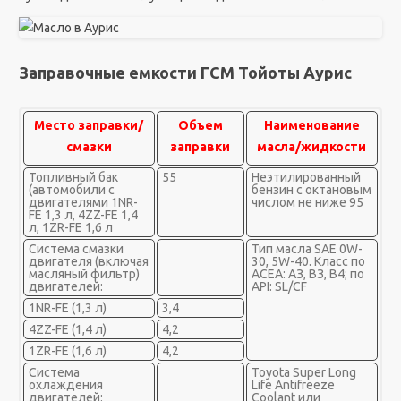
Заправочные емкости ГСМ Тойоты Аурис
Место заправки/
Объем
Наименование
смазки
заправки
масла/жидкости
Топливный бак
55
Неэтилированный
(автомобили с
бензин с октановым
двига­телями 1NR-
числом не ниже 95
FE 1,3 л, 4ZZ-FE 1,4
л, 1ZR-FE 1,6 л
Система смазки
Тип масла SAE 0W-
двигателя (включая
30, 5W-40. Класс по
масляный фильтр)
АСЕА: АЗ, ВЗ, В4; по
двигателей:
API: SL/CF
1NR-FE (1,3 л)
3,4
4ZZ-FE (1,4 л)
4,2
1ZR-FE (1,6 л)
4,2
Система
Toyota Super Long
охлаждения
Life Antifreeze
двигателей:
Coolant или