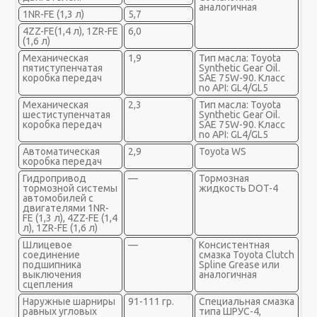
аналогичная
1NR-FE (1,3 л)
5,7
4ZZ-FE(1,4 л), 1ZR-FE
6,0
(1,6 л)
Механическая
1,9
Тип масла: Toyota
пятиступенчатая
Synthetic Gear Oil.
коробка передач
SAE 75W-90. Класс
no API: GL4/GL5
Механическая
2,3
Тип масла: Toyota
шестиступенчатая
Synthetic Gear Oil.
коробка передач
SAE 75W-90. Класс
no API: GL4/GL5
Автоматическая
2,9
Toyota WS
коробка передач
Гидропривод
—
Тормозная
тормозной системы
жидкость DOT-4
автомобилей с
двигателями 1NR-
FE (1,3 л), 4ZZ-FE (1,4
л), 1ZR-FE (1,6 л)
Шлицевое
—
Консистентная
соединение
смазка Toyota Clutch
подшипника
Spline Grease или
выключения
аналогичная
сцепления
Наружные шарниры
91-111 гр.
Специальная смазка
равных угловых
типа ШРУС-4,