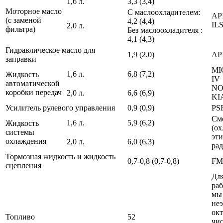
1,6 л.
3,3 (3,4)
Моторное масло
С маслоохладителем:
API
(с заменой
4,2 (4,4)
IL
2,0 л.
фильтра)
Без маслоохладителя :
4,1 (4,3)
Гидравлическое масло для
1,9 (2,0)
AP
заправки
MI
1,6 л.
6,8 (7,2)
Жидкость
IV
автоматической
NO
коробки передач
2,0 л.
6,6 (6,9)
KI
Усилитель рулевого управления
0,9 (0,9)
PS
См
1,6 л.
5,9 (6,2)
Жидкость
(о
системы
эт
охлаждения
2,0 л.
6,0 (6,3)
рад
Тормозная жидкость и жидкость
0,7-0,8 (0,7-0,8)
FM
сцепления
Дл
раб
мы
не
ок
Топливо
52
чи