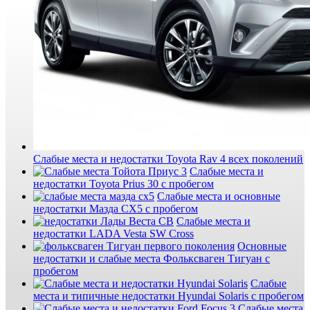
Слабые места и недостатки Toyota Rav 4 всех поколений
Слабые места и
недостатки Toyota Prius 30 с пробегом
Слабые места и основные
недостатки Мазда СХ5 с пробегом
Слабые места и
недостатки LADA Vesta SW Cross
Основные
недостатки и слабые места Фольксваген Тигуан с
пробегом
Слабые
места и типичные недостатки Hyundai Solaris с пробегом
Слабые места