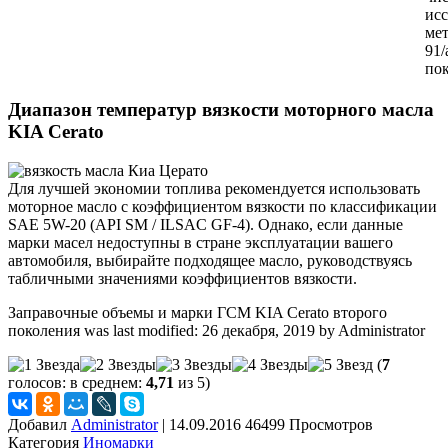
исс
мет
91
пок
Диапазон температур вязкости моторного масла
KIA Cerato
Для лучшей экономии топлива рекомендуется использовать
моторное масло с коэффициентом вязкости по классификации
SAE 5W-20 (API SM / ILSAC GF-4). Однако, если данные
марки масел недоступны в стране эксплуатации вашего
автомобиля, выбирайте подходящее масло, руководствуясь
табличными значениями коэффициентов вязкости.
Заправочные объемы и марки ГСМ KIA Cerato второго
поколения
was last modified:
26 декабря, 2019
by
Administrator
(
7
голосов: в среднем:
4,71
из 5)
Добавил
Administrator
|
14.09.2016 46499 Просмотров
Категория
Иномарки