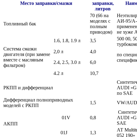
Место заправки/смазки
заправки,
Наим
литров
70 (66 на
Неэтилир
моделях с
АИ-95/А-
Топливный бак
полным
применен
приводом)
не хуже 
500 00, 5
1.6, 1.8, 1.9 л
3,5
турбоком
Система смазки
2,0 л
4,0
двигателя (при замене
по специ
вместе с масляным
специфик
2.4, 2.5, 3.0 л
6,0
фильтром)
4.2 л
10,7
Синтетич
РКПП и дифференциал
AUDI «G 
по SAE
Дифференциал полноприводных
1,5
VW/AUDI
моделей с РКПП
Синтетич
01V
0,8
AUDI «G 
SAE
АКПП
АТ Multi
01J
1,3
052 190»