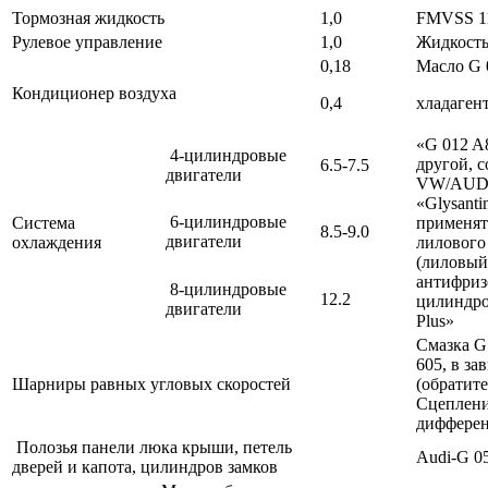
Тормозная жидкость
1,0
FMVSS 1
Рулевое управление
1,0
Жидкость
0,18
Масло G 
Кондиционер воздуха
0,4
хладаген
«G 012 A
4-цилиндровые
другой, 
6.5-7.5
двигатели
VW/AUDI
«Glysanti
6-цилиндровые
Система
применят
8.5-9.0
двигатели
охлаждения
лилового 
(лиловый
антифризо
8-цилиндровые
12.2
цилиндро
двигатели
Plus»
Смазка G 
605, в з
Шарниры равных угловых скоростей
(обратит
Сцеплени
дифферен
Полозья панели люка крыши, петель
Audi-G 0
дверей и капота, цилиндров замков