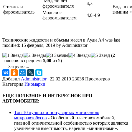
Модели без
4,3
фароомывателя
Стекло- и
Вода в см
фароомыватель
зимним «
Модели с
4,8-4,9
фароомывателем
Технические жидкости и объемы масел в Ауди А4
was last
modified:
15 февраля, 2019
by
Administrator
(
2
голосов: в среднем:
5,00
из 5)
Загрузка...
Добавил
Administrator
|
22.02.2019 23036 Просмотров
Категория
Иномарки
ЕЩЕ ПОЛЕЗНОЕ И ИНТЕРЕСНОЕ ПРО
АВТОМОБИЛИ:
Топ 10 лучших и популярных минивэнов/
микроавтобусов
-
Особенный пласт автомобилей,
главной отличительной особенностью которых является
увеличенная вместимость, нарекли «минивэнами».