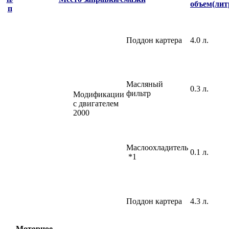
объем(лит
п
Поддон картера
4.0 л.
Масляный
0.3 л.
фильтр
Модификации
с двигателем
2000
Маслоохладитель
0.1 л.
*1
Поддон картера
4.3 л.
Моторное