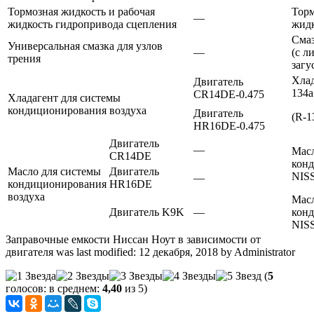
Тормозная жидкость и рабочая
Торм
—
жидкость гидропривода сцепления
жид
Смаз
Универсальная смазка для узлов
—
(с л
трения
загу
Хла
Двигатель
134a
CR14DE-0.475
Хладагент для системы
кондиционирования воздуха
Двигатель
(R-1
HR16DE-0.475
Двигатель
—
Масл
CR14DE
кон
Масло для системы
Двигатель
NIS
—
кондиционирования
HR16DE
воздуха
Масл
Двигатель K9K
—
кон
NIS
Заправочные емкости Ниссан Ноут в зависимости от
двигателя
was last modified:
12 декабря, 2018
by
Administrator
(
5
голосов: в среднем:
4,40
из 5)