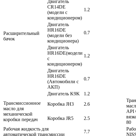
Двигатель
CR14DE
1.2
(модели с
кондиционером)
Двигатель
HR16DE
0.7
Расширительный
(модели без
бачок
кондиционера)
Двигатель
HR16DE(модели
1.2
с
кондиционером)
Двигатель
HR16DE
0.7
(Автомобили с
АКП)
Двигатель K9K
1.2
Тра
Трансмиссионное
Коробка JH3
2.6
мас
масло для
API 
механической
вязк
Коробка JR5
2.5
коробки передач
80
Рабочая жидкость для
Рабо
7.7
автоматической трансмиссии
NIS