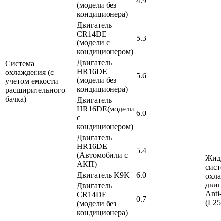
4.9
(модели без
кондиционера)
Двигатель
CR14DE
5.3
(модели с
кондиционером)
Двигатель
Система
HR16DE
охлаждения (с
5.6
(модели без
учетом емкости
кондиционера)
расширительного
бачка)
Двигатель
HR16DE(модели
6.0
с
кондиционером)
Двигатель
HR16DE
5.4
(Автомобили с
Жидк
АКП)
сис
Двигатель K9K
6.0
охл
двиг
Двигатель
Anti
CR14DE
0.7
(L25
(модели без
кондиционера)