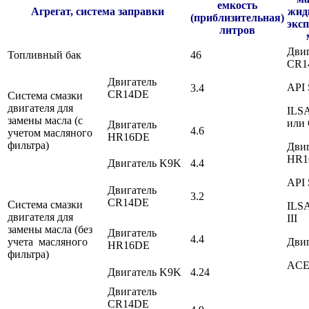
емкость
Агрегат, система заправки
жид
(приблизительная)
экс
литров
Двиг
Топливный бак
46
CR1
Двигатель
API 
3.4
CR14DE
Система смазки
двигателя для
ILSA
замены масла (с
или 
Двигатель
4.6
учетом масляного
HR16DE
фильтра)
Двиг
HR1
Двигатель K9K
4.4
API
Двигатель
3.2
CR14DE
Система смазки
ILS
двигателя для
III
замены масла (без
Двигатель
4.4
учета масляного
Двиг
HR16DE
фильтра)
ACE
Двигатель K9K
4.24
Двигатель
CR14DE