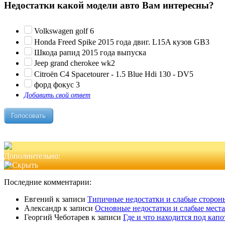
Недостатки какой модели авто Вам интересны?
Volkswagen golf 6
Honda Freed Spike 2015 года двиг. L15A кузов GB3
Шкода рапид 2015 года выпуска
Jeep grand cherokee wk2
Citroën C4 Spacetourer - 1.5 Blue Hdi 130 - DV5
форд фокус 3
Добавить свой ответ
Дополнительно:
Последние комментарии:
Евгений
к записи
Типичные недостатки и слабые стороны
Александр
к записи
Основные недостатки и слабые места
Георгий Чеботарев
к записи
Где и что находится под кап