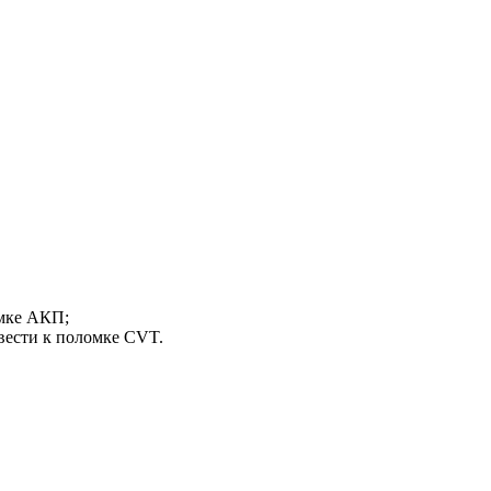
омке АКП;
вести к поломке CVT.