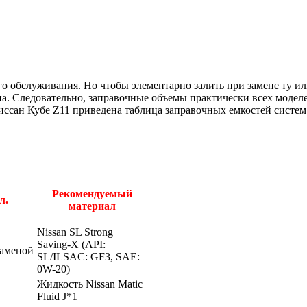
ого обслуживания. Но чтобы элементарно залить при замене ту 
ена. Следовательно, заправочные объемы практически всех модел
иссан Кубе Z11 приведена таблица заправочных емкостей систем 
Рекомендуемый
л.
материал
Nissan SL Strong
Saving-X (API:
 заменой
SL/ILSAC: GF3, SAE:
0W-20)
Жидкость Nissan Matic
Fluid J*1