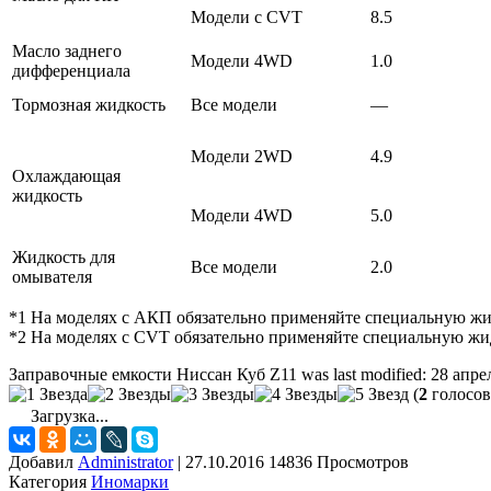
Модели с CVT
8.5
Масло заднего
Модели 4WD
1.0
дифференциала
Тормозная жидкость
Все модели
—
Модели 2WD
4.9
Охлаждающая
жидкость
Модели 4WD
5.0
Жидкость для
Все модели
2.0
омывателя
*1 На моделях с АКП обязательно применяйте специальную жи
*2 На моделях с CVT обязательно применяйте специальную жи
Заправочные емкости Ниссан Куб Z11
was last modified:
28 апре
(
2
голосов
Загрузка...
Добавил
Administrator
|
27.10.2016 14836 Просмотров
Категория
Иномарки