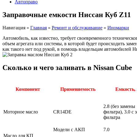
Автоправо
Заправочные емкости Ниссан Куб Z11
Навигация
»
Главная
»
Ремонт и обслуживание
»
Иномарки
Автомобиль, как известно, требует своевременного техническ
объем агрегата или системы, в которой будет происходить зам
как такого нет под рукой, в помощь владельцам автомобилей Н
Сколько и чего заливать в Nissan Cube
Компонент
Применяемость
Емкость, 
2.8 (без замены
Моторное масло
CR14DE
фильтра), 3.0 с
фильтра
Модели с АКП
7.0
Масло для КП