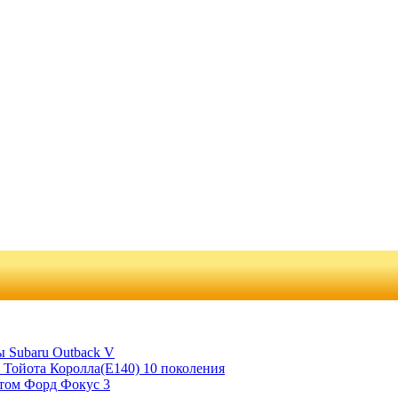
 Subaru Outback V
 Тойота Королла(Е140) 10 поколения
отом Форд Фокус 3