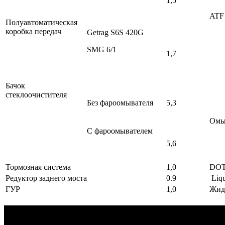
1,5
ATF 
Полуавтоматическая
коробка передач
Getrag S6S 420G
SMG 6/1
1,7
Бачок
стеклоочистителя
Без фароомывателя
5,3
Омы
С фароомывателем
5,6
Тормозная система
1,0
DOT
Редуктор заднего моста
0.9
Liqu
ГУР
1,0
Жид