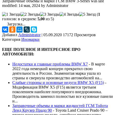
Заправочные объемы и марки ГСМ BMW 3-Series
was last
modified:
14 мая, 2024
by
Administrator
(
1
голосов: в среднем:
5,00
из 5)
Загрузка...
Добавил
Administrator
|
05.09.2020 17172 Просмотров
Категория
Иномарки
ЕЩЕ ПОЛЕЗНОЕ И ИНТЕРЕСНОЕ ПРО
АВТОМОБИЛИ:
Недостатки и главные проблемы BMW X7
-
В марте
2022 года немецкий концерн прекратил свою
деятельность в России. Знаменитая марка ушла из
страны и свернула производство автомобилей на...
Слабые стороны и основные недуги BMW X5 (F15)
-
Модификация BMW X5 (F15) является третьим
поколением наиболее популярного внедорожника.
Производитель заменил полностью все кузовные панели
и...
Заправочные объемы и марки жидкостей ГСМ Тойота
Ленд Крузер Прадо 90
-
Toyota Land Cruiser Prado 90 –
второе поколение модели, серийное производство