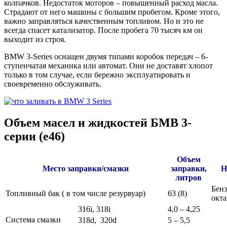
колпачков. Недостаток моторов – повышенный расход масла.
Страдают от него машины с большим пробегом. Кроме этого,
важно заправляться качественным топливом. Но и это не
всегда спасет катализатор. После пробега 70 тысяч км он
выходит из строя.
BMW 3-Series оснащен двумя типами коробок передач – 6-
ступенчатая механика или автомат. Они не доставят хлопот
только в том случае, если бережно эксплуатировать и
своевременно обслуживать.
Объем масел и жидкостей БМВ 3-
серии (е46)
Объем
Место заправки/смазки
заправки,
Н
литров
Бен
Топливный бак ( в том числе резурвуар)
63 (8)
окта
316i, 318i
4,0 – 4,25
Система смазки
318d, 320d
5 – 5,5