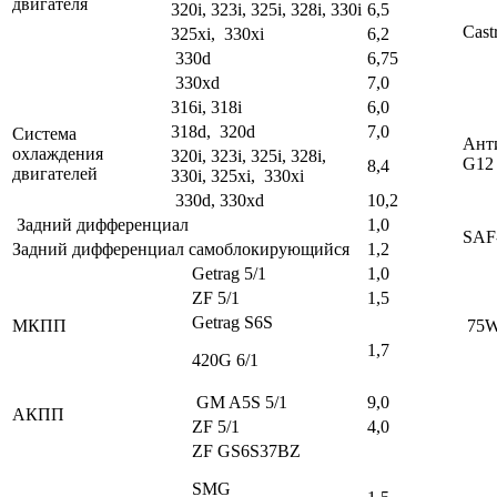
двигателя
320i, 323i, 325i, 328i, 330i
6,5
Cast
325xi, 330xi
6,2
330d
6,75
330xd
7,0
316i, 318i
6,0
318d, 320d
7,0
Система
Анти
охлаждения
320i, 323i, 325i, 328i,
G12
8,4
двигателей
330i, 325xi, 330xi
330d, 330xd
10,2
Задний дифференциал
1,0
SAF
Задний дифференциал самоблокирующийся
1,2
Getrag 5/1
1,0
ZF 5/1
1,5
Getrag S6S
МКПП
75W
1,7
420G 6/1
GM A5S 5/1
9,0
АКПП
ZF 5/1
4,0
ZF GS6S37BZ
SMG