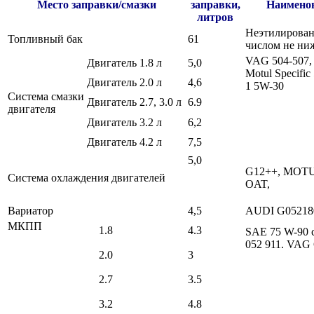
Место заправки/смазки
заправки,
Наименов
литров
Неэтилирован
Топливный бак
61
числом не ни
VAG 504-507, 
Двигатель 1.8 л
5,0
Motul Specific
Двигатель 2.0 л
4,6
1 5W-30
Система смазки
Двигатель 2.7, 3.0 л
6.9
двигателя
Двигатель 3.2 л
6,2
Двигатель 4.2 л
7,5
5,0
G12++, MOTUL,
Система охлаждения двигателей
OAT,
Вариатор
4,5
AUDI G0521
МКПП
1.8
4.3
SAE 75 W-90 
052 911. VAG 
2.0
3
2.7
3.5
3.2
4.8