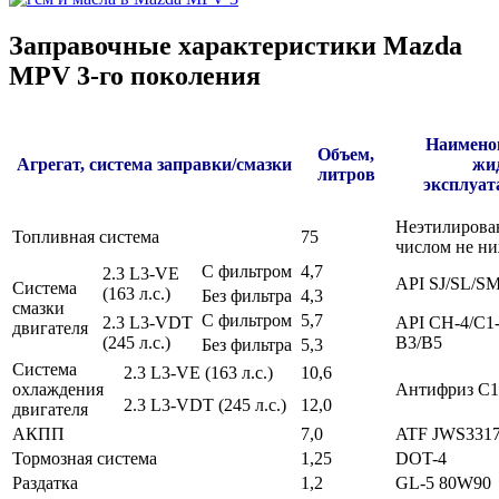
Заправочные характеристики Mazda
MPV 3-го поколения
Наименов
Объем,
Агрегат, система заправки/смазки
жид
литров
эксплуа
Неэтилирова
Топливная система
75
числом не ни
С фильтром
4,7
2.3 L3-VE
API SJ/SL/S
Система
(163 л.с.)
Без фильтра
4,3
смазки
С фильтром
5,7
2.3 L3-VDT
API CH-4/C1
двигателя
(245 л.с.)
B3/B5
Без фильтра
5,3
Система
2.3 L3-VE (163 л.с.)
10,6
охлаждения
Антифриз C
2.3 L3-VDT (245 л.с.)
12,0
двигателя
АКПП
7,0
ATF JWS331
Тормозная система
1,25
DOT-4
Раздатка
1,2
GL-5 80W90