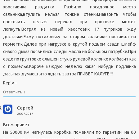
хвоставика раздатки .Разбило посадочное место
сальника,втулить нельзя тонкие стенки.Наварить чтобы
проточить нельзя перекал при проточке может
лопнуть.Встрял на новый хвостовик 17 тугриков жду
доставки.Езжу потихоньку на старом сальнике поставил на
герметик.Далее при нагрузке в крутой подьем сзади шлейф
сизого дыма появились следы масла на большом патрубке.При
езде по грунтовке слышен стук в рулевой колонке колбасит как
с похмелья.Короче каждую неделю какая нибудь подлянка
,засыпая думаеш ,что ждать завтра ПРИВЕТ КАЛУГЕ !!!
Reply ↓
↓
Ответить
Сергей
26.07.2017
Всем привет.
На 50000 км нагнулась коробка, поменяли по гарантии, на 60