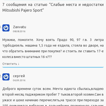
7 сообщения на статью “
Слабые места и недостатки
Mitsubishi Pajero Sport
”
Zaxvatu
08.08.2016
Мужики, помогите. Хочу взять Прадо 90, 97 г.в. 3 литра
турбодизель. машина 1,5 года не ездила, стояла во дворе, на
что обратить внимание при покупке? и стоить ли ставить 17-е
колеса вместо штатных 16-х???
↓
Ответить
сергей
06.09.2016
Доброго времени суток всем. Мечта идиота сбылась,владею
второй месяц паджериком пробег 7 тыков.второй хозяин.Сам в
ужасе и шоке начинаю перечислять,на трассе при переходе за
100 появляется вибрация в дальнейшем провернуло сальник