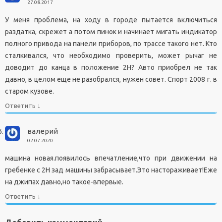
27.08.2017
У меня проблема, на ходу в городе пытается включиться
раздатка, скрежет а потом пинок и начинает мигать индикатор
полного привода на панели приборов, по трассе такого нет. Кто
сталкивался, что необходимо проверить, может рычаг не
доводит до канца в положение 2Н? Авто приобрел не так
давно, в целом еще не разобрался, нужен совет. Спорт 2008 г. в
старом кузове.
↓
Ответить
валерий
02.07.2020
машина новая.появилось впечатление,что при движении на
гребенке с 2Н зад машины забрасывает.Это настораживает!Еже
на джипах давно,но такое-впервые.
↓
Ответить