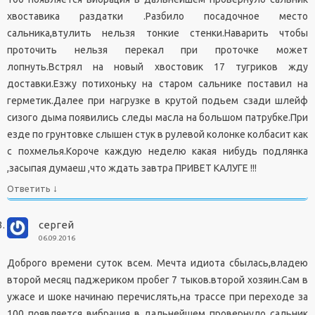
хвоставика раздатки .Разбило посадочное место
сальника,втулить нельзя тонкие стенки.Наварить чтобы
проточить нельзя перекал при проточке может
лопнуть.Встрял на новый хвостовик 17 тугриков жду
доставки.Езжу потихоньку на старом сальнике поставил на
герметик.Далее при нагрузке в крутой подьем сзади шлейф
сизого дыма появились следы масла на большом патрубке.При
езде по грунтовке слышен стук в рулевой колонке колбасит как
с похмелья.Короче каждую неделю какая нибудь подлянка
,засыпая думаеш ,что ждать завтра ПРИВЕТ КАЛУГЕ !!!
↓
Ответить
сергей
06.09.2016
Доброго времени суток всем. Мечта идиота сбылась,владею
второй месяц паджериком пробег 7 тыков.второй хозяин.Сам в
ужасе и шоке начинаю перечислять,на трассе при переходе за
100 появляется вибрация в дальнейшем провернуло сальник