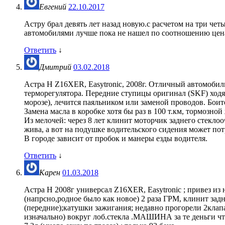
Евгений
22.10.2017
Астру брал девять лет назад новую.с расчетом на три чет
автомобилями лучше пока не нашел по соотношению цена
Ответить
↓
Дмитрий
03.02.2018
Астра H Z16XER, Easytronic, 2008г. Отличный автомобиль
терморегулятора. Передние ступицы оригинал (SKF) ходят
морозе), лечится паяльником или заменой проводов. Боит
Замена масла в коробке хотя бы раз в 100 т.км, тормозной
Из мелочей: через 8 лет клинит моторчик заднего стеклоо
жива, а вот на подушке водительского сидения может пот
В городе зависит от пробок и манеры езды водителя.
Ответить
↓
Карен
01.03.2018
Астра Н 2008г универсал Z16XER, Easytronic ; привез из 
(напрсно,родное было как новое) 2 раза ГРМ, клинит зад
(передние);катушки зажигания; недавно прогорели 2клапан
изначально) вокруг лоб.стекла .МАШИНА за те деньги что