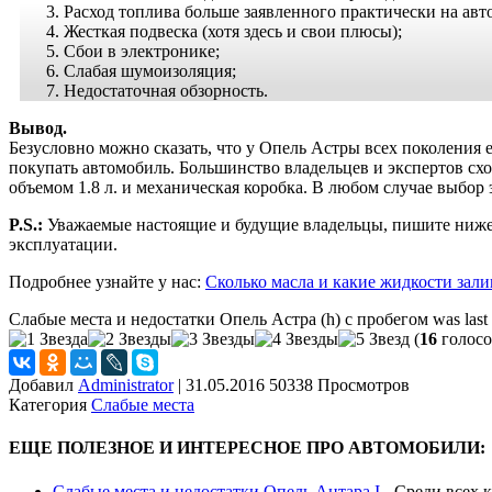
Расход топлива больше заявленного практически на авт
Жесткая подвеска (хотя здесь и свои плюсы);
Сбои в электронике;
Слабая шумоизоляция;
Недостаточная обзорность.
Вывод.
Безусловно можно сказать, что у Опель Астры всех поколения 
покупать автомобиль. Большинство владельцев и экспертов сх
объемом 1.8 л. и механическая коробка. В любом случае выбор 
P.S.:
Уважаемые настоящие и будущие владельцы, пишите ниже 
эксплуатации.
Подробнее узнайте у нас:
Сколько масла и какие жидкости залив
Слабые места и недостатки Опель Астра (h) с пробегом
was last
(
16
голосо
Добавил
Administrator
|
31.05.2016 50338 Просмотров
Категория
Слабые места
ЕЩЕ ПОЛЕЗНОЕ И ИНТЕРЕСНОЕ ПРО АВТОМОБИЛИ:
Слабые места и недостатки Опель Антара I
-
Среди всех к