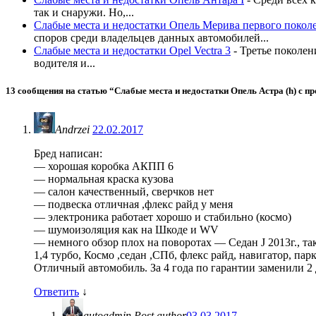
так и снаружи. Но,...
Слабые места и недостатки Опель Мерива первого покол
споров среди владельцев данных автомобилей...
Слабые места и недостатки Opel Vectra 3
-
Третье поколен
водителя и...
13 сообщения на статью “
Слабые места и недостатки Опель Астра (h) с п
Andrzei
22.02.2017
Бред написан:
— хорошая коробка АКПП 6
— нормальная краска кузова
— салон качественный, сверчков нет
— подвеска отличная ,флекс райд у меня
— электроника работает хорошо и стабильно (космо)
— шумоизоляция как на Шкоде и WV
— немного обзор плох на поворотах — Седан J 2013г., та
1,4 турбо, Космо ,седан ,СПб, флекс райд, навигатор, па
Отличный автомобиль. За 4 года по гарантии заменили 2 
Ответить
↓
autoadmin
Post author
03.03.2017