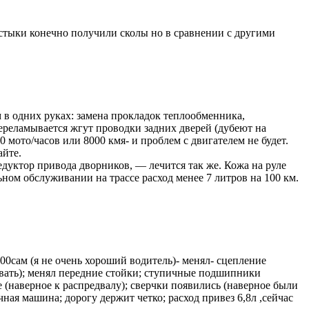
ью стыки конечно получили сколы но в сравнении с другими
м в одних руках: замена прокладок теплообменника,
переламывается жгут проводки задних дверей (дубеют на
мото/часов или 8000 кмя- и проблем с двигателем не будет.
айте.
редуктор привода дворников, — лечится так же. Кожа на руле
ном обслуживании на трассе расход менее 7 литров на 100 км.
000сам (я не очень хороший водитель)- менял- сцепление
ровать); менял передние стойки; ступичные подшипники
е (наверное к распредвалу); сверчки появились (наверное были
ная машина; дорогу держит четко; расход привез 6,8л ,сейчас