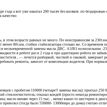
ыре года а вот уже накатал 200 тысяч без косяков .по бездорож
 качество
, в этом возрасте равных не много. По неисправносям за 230т.к
 менее 80т.км, стойки стабилизатора столько же. Со временем 
ся несвоевременной замены масла ДВС. А3/В3 полнозольник -250 
 жидкости в роботе раз в 2 года и про адаптацию робота не забыв
чистителя , — лечится разборкой, чисткой и смазкой, замерзает 
ребовать ремонта, зависит от комплекции водителя. При нормаль
немцев с пробегом 110000 (четыре!! замены масла); проехал 250 
ний стеклоочиститель; отказал кондей (просто некогда ремонти
а; масло меняю через 15 тыс. , менял какие-то шестерни в двиг
 привозил (тогда было 550000- 13000евро до дома) считаю отлич