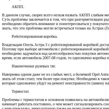
АКПП.
В данном случае, скорее всего нельзя назвать АКПП слабым мес
Суть проблемы заключается в том, что при разгерметизации 
необходимо обратить внимание и поинтересоваться у покупател
знать, что эти проблемы могли встречаться только на Астрах (J
Роботизированная коробка.
Владельцам Опель Астра 3 с роботизированной коробкой доста
Поэтому при выборе автомобиля с роботизированной коробкой н
необходимо задуматься над целесообразностью покупки автомоби
время, если автомобиль 2007-08 годов, то однозначно коробка 
Наконечники рулевых тяг.
Наверняка одним даже не из слабых мест, а болячкой Opel Astr
знать об этом стоит, тем более при покупке. Необходимо в тако
которые однозначно уйдут на ремонт неисправности (замену на
Термостат.
Проблемы с термостатом в основном появились на автомобилях 
начинает работать постоянно, о чем может сигнализировать соо
с ним прокладка, через которую также не редко появляются теч