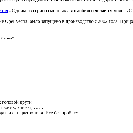
ения
-
Одним из серии семейных автомобилей является модель 
ие Opel Vectra ,было запущено в производство с 2002 года. При
робегом
”
к головой крути
рктроник, климат, ……..
датчика парктроника. Все без проблем.