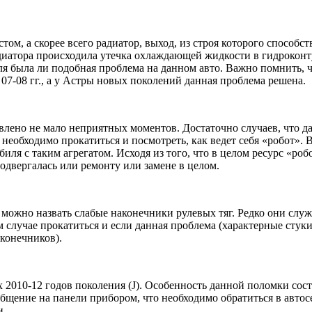
том, а скорее всего радиатор, выход, из строя которого способс
радиатора происходила утечка охлаждающей жидкости в гидроко
я была ли подобная проблема на данном авто. Важно помнить, чт
) 07-08 гг., а у Астры новых поколений данная проблема решена.
влено не мало неприятных моментов. Достаточно случаев, что д
еобходимо прокатиться и посмотреть, как ведет себя «робот». 
ля с таким агрегатом. Исходя из того, что в целом ресурс «роб
подвергалась или ремонту или замене в целом.
a можно назвать слабые наконечники рулевых тяг. Редко они служ
м случае прокатиться и если данная проблема (характерные стуки
конечников).
2010-12 годов поколения (J). Особенность данной поломки состо
бщение на панели прибором, что необходимо обратиться в автосе
и.