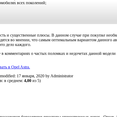
омобилях всех поколений;
есть и существенные плюсы. В данном случае при покупке необх
одятся во мнении, что самым оптимальным вариантом данного а
это дело каждого.
в комментариях о частых поломках и недочетах данной модели 
ать в Opel Astra.
 modified:
17 января, 2020
by
Administrator
в: в среднем:
4,00
из 5)
россоверов бороздящих просторы отечественных дорог - Опель А