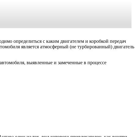
одимо определиться с каким двигателем и коробкой передач
втомобиля является атмосферный (не турбированный) двигатель
автомобиля, выявленные и замеченные в процессе
нтара один из тех, вид которого привлекателен, как внутри,