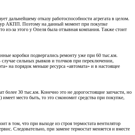
твует дальнейшему отказу работоспособности агрегата в целом.
нтур АКПП. Поэтому на данный момент при покупке
о из-за этого у Опеля была отзывная компания. Также стоит
анные коробки подвергались ремонту уже при 60 тыс.км.
В случае сильных рывков и толчков при переключении,
ота» на порядок меньше ресурса «автомата» и в настоящее
ат более 30 тыс.км. Конечно это не дорогостоящие запчасти, но
) имеет место быть, то это сэкономит средства при покупке,
ит в том, что при выходе из строя термостата вентилятор
рвис. Следовательно, при замене термостат меняется и вместе