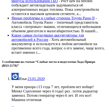
минусы использования ГБО
-
Рост цен на бензин
побуждает автовладельцев задумываться об
альтернативных видах топлива. Пока электромобили
остаются в высоком ценовом сегменте, а...
Явные проблемы и слабые стороны Toyota Passo II
-
Автомобиль Toyota Passo – типичный представитель
класса «литровых» машин, отличающихся небольшим
объемом двигателя и малогабаритностью. В нашей...
Какие самые подходящие аккумуляторы для
автомобилей в России
-
Хоть автомобильный
аккумулятор и используется в любом автомобиле на
протяжении всего года, вопрос о его замене, чаще всего,
встает именно с...
3 сообщения на статью “
Слабые места и недостатки Лада Приора
(ВАЗ-2170)
”
Илья
23.01.2020
У меня приора с13 года 7 лет, проблем нет вобще!
Менял Сцепление через 4 года1 раз . потек радиатор
заменил. Потом генератор через 6 лет. И это все!
Машина отличная