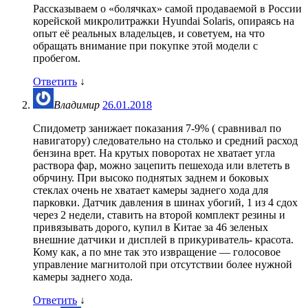
Рассказываем о «болячках» самой продаваемой в России
корейской микролитражки Hyundai Solaris, опираясь на
опыт её реальных владельцев, и советуем, на что
обращать внимание при покупке этой модели с
пробегом.
Ответить
↓
Владимир
26.01.2018
Спидометр занижает показания 7-9% ( сравнивал по
навигатору) следовательно на столько и средний расход
бензина врет. На крутых поворотах не хватает угла
раствора фар, можно зацепить пешехода или влететь в
обрчину. При высоко поднятых заднем и боковых
стеклах очень не хватает камеры заднего хода для
парковки. Датчик давления в шинах убогий, 1 из 4 сдох
через 2 недели, ставить на второй комплект резины и
привязывать дорого, купил в Китае за 46 зеленых
внешние датчики и дисплей в прикуриватель- красота.
Кому как, а по мне так это извращение — голосовое
управление магнитолой при отсутствии более нужной
камеры заднего хода.
Ответить
↓