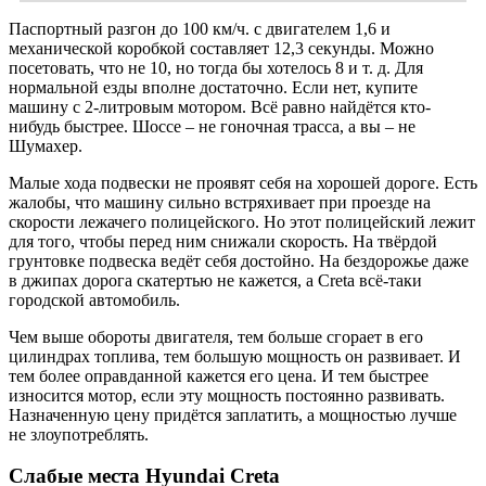
Паспортный разгон до 100 км/ч. с двигателем 1,6 и
механической коробкой составляет 12,3 секунды. Можно
посетовать, что не 10, но тогда бы хотелось 8 и т. д. Для
нормальной езды вполне достаточно. Если нет, купите
машину с 2-литровым мотором. Всё равно найдётся кто-
нибудь быстрее. Шоссе – не гоночная трасса, а вы – не
Шумахер.
Малые хода подвески не проявят себя на хорошей дороге. Есть
жалобы, что машину сильно встряхивает при проезде на
скорости лежачего полицейского. Но этот полицейский лежит
для того, чтобы перед ним снижали скорость. На твёрдой
грунтовке подвеска ведёт себя достойно. На бездорожье даже
в джипах дорога скатертью не кажется, а Creta всё-таки
городской автомобиль.
Чем выше обороты двигателя, тем больше сгорает в его
цилиндрах топлива, тем большую мощность он развивает. И
тем более оправданной кажется его цена. И тем быстрее
износится мотор, если эту мощность постоянно развивать.
Назначенную цену придётся заплатить, а мощностью лучше
не злоупотреблять.
Слабые места Hyundai Creta