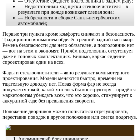
— Отсутствие среднего подголовника в заднем ряду;
— Недостаточный ход щётки стеклоочистителя – в
результате при дожде возникает слепая зона;
— Небрежности в сборке Санкт-петербургских
автомобилей;
Первые три пункта кроме комфорта снижают и безопасность.
Традиционно вниманием обделён средний задний пассажир.
Ремень безопасности для него обязателен, а подголовник нет
— вот на этом и экономят. Причём подголовник отсутствует
даже в топовых комплектациях. Видимо, каркас сидений
спроектирован один на всех.
Фары и стеклоочистители – явно результат компьютерного
проектирования. Модели меняются быстро, времени на
тщательную доводку нет. Новая форма фар не всегда
получается такой, какой хотелось бы конструктору – придётся
маркетологам убеждать всех, что это хорошо, стимулирует к
аккуратной езде без превышения скорости.
Положение дворников можно попытаться отрегулировать,
переставив поводок в другое положение или слегка подогнув.
Алюминиевый блок цилиндров;