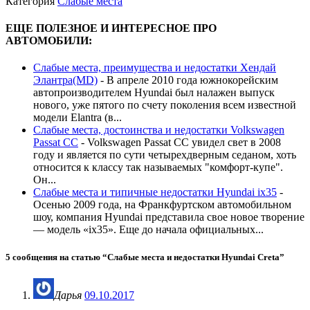
Категория
Слабые места
ЕЩЕ ПОЛЕЗНОЕ И ИНТЕРЕСНОЕ ПРО
АВТОМОБИЛИ:
Слабые места, преимущества и недостатки Хендай
Элантра(MD)
-
В апреле 2010 года южнокорейским
автопроизводителем Hyundai был налажен выпуск
нового, уже пятого по счету поколения всем известной
модели Elantra (в...
Слабые места, достоинства и недостатки Volkswagen
Passat CC
-
Volkswagen Passat CC увидел свет в 2008
году и является по сути четырехдверным седаном, хоть
относится к классу так называемых "комфорт-купе".
Он...
Слабые места и типичные недостатки Hyundai ix35
-
Осенью 2009 года, на Франкфуртском автомобильном
шоу, компания Hyundai представила свое новое творение
— модель «ix35». Еще до начала официальных...
5 сообщения на статью “
Слабые места и недостатки Hyundai Creta
”
Дарья
09.10.2017