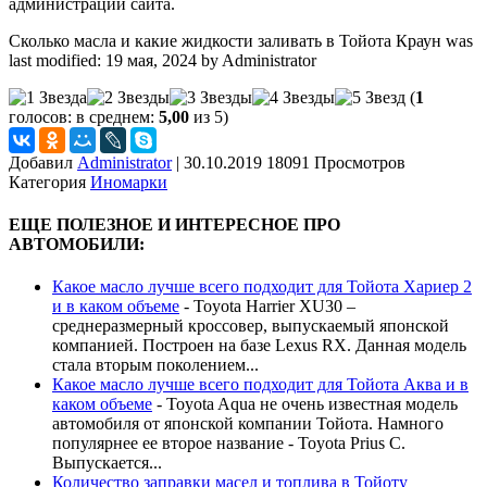
администрации сайта.
Сколько масла и какие жидкости заливать в Тойота Краун
was
last modified:
19 мая, 2024
by
Administrator
(
1
голосов: в среднем:
5,00
из 5)
Добавил
Administrator
|
30.10.2019 18091 Просмотров
Категория
Иномарки
ЕЩЕ ПОЛЕЗНОЕ И ИНТЕРЕСНОЕ ПРО
АВТОМОБИЛИ:
Какое масло лучше всего подходит для Тойота Хариер 2
и в каком объеме
-
Toyota Harrier XU30 –
среднеразмерный кроссовер, выпускаемый японской
компанией. Построен на базе Lexus RX. Данная модель
стала вторым поколением...
Какое масло лучше всего подходит для Тойота Аква и в
каком объеме
-
Toyota Aqua не очень известная модель
автомобиля от японской компании Тойота. Намного
популярнее ее второе название - Toyota Prius C.
Выпускается...
Количество заправки масел и топлива в Тойоту