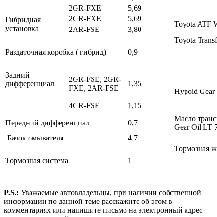
2GR-FXE
5,69
2GR-FXE
5,69
Гибридная
Toyota ATF 
установка
2AR-FSE
3,80
Toyota Transf
Раздаточная коробка ( гибрид)
0,9
Задний
2GR-FSE, 2GR-
дифференциал
1,35
FXE, 2AR-FSE
Hypoid Gear
4GR-FSE
1,15
Масло трансм
Передний дифференциал
0,7
Gear Oil LT
Бачок омывателя
4,7
Тормозная ж
Тормозная система
1
P.S.:
Уважаемые автовладельцы, при наличии собственной
информации по данной теме расскажите об этом в
комментариях или напишите письмо на электронный адрес