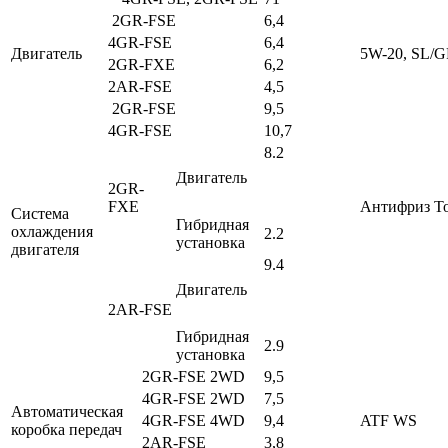
2GR-FSE
6,4
4GR-FSE
6,4
Двигатель
5W-20, SL/G
2GR-FXE
6,2
2AR-FSE
4,5
2GR-FSE
9,5
4GR-FSE
10,7
8.2
Двигатель
2GR-
FXE
Антифриз То
Система
Гибридная
охлаждения
2.2
установка
двигателя
9.4
Двигатель
2AR-FSE
Гибридная
2.9
установка
2GR-FSE 2WD
9,5
4GR-FSE 2WD
7,5
Автоматическая
4GR-FSE 4WD
9,4
ATF WS
коробка передач
2AR-FSE
3,8