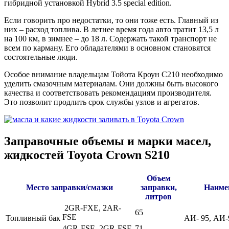
гибридной установкой Hybrid 3.5 special edition.
Если говорить про недостатки, то они тоже есть. Главный из
них – расход топлива. В летнее время года авто тратит 13,5 л
на 100 км, в зимнее – до 18 л. Содержать такой транспорт не
всем по карману. Его обладателями в основном становятся
состоятельные люди.
Особое внимание владельцам Тойота Кроун С210 необходимо
уделить смазочным материалам. Они должны быть высокого
качества и соответствовать рекомендациям производителя.
Это позволит продлить срок службы узлов и агрегатов.
Заправочные объемы и марки масел,
жидкостей Toyota Crown S210
Объем
Место заправки/смазки
заправки,
Наиме
литров
2GR-FXE, 2AR-
65
FSE
Топливный бак
АИ- 95, АИ-
4GR-FSE, 2GR-FSE
71