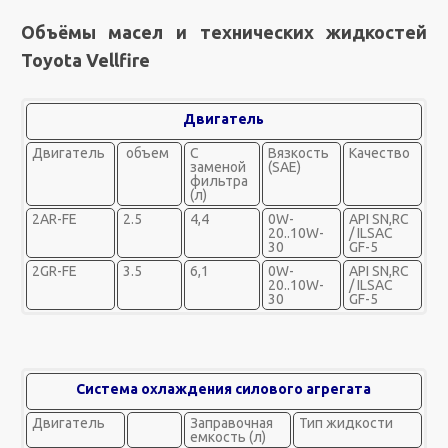
Объёмы масел и технических жидкостей
Toyota Vellfire
Двигатель
Двигатель
объем
С
Вязкость
Качество
заменой
(SAE)
фильтра
(л)
2AR-FE
2.5
4,4
0W-
API SN,RC
20..10W-
/ ILSAC
30
GF-5
2GR-FE
3.5
6,1
0W-
API SN,RC
20..10W-
/ ILSAC
30
GF-5
Система охлаждения силового агрегата
Двигатель
Заправочная
Тип жидкости
емкость (л)