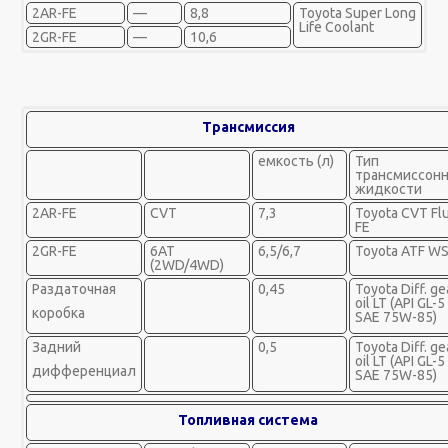
2AR-FE
—
8,8
Toyota Super Long
Life Coolant
2GR-FE
—
10,6
Трансмиссия
емкость (л)
Тип
трансмиссон
жидкости
2AR-FE
CVT
7,3
Toyota CVT Flu
FE
2GR-FE
6AT
6,5/6,7
Toyota ATF W
(2WD/4WD)
Раздаточная
0,45
Toyota Diff. ge
oil LT (API GL-5
коробка
SAE 75W-85)
Задний
0,5
Toyota Diff. ge
oil LT (API GL-5
дифференциал
SAE 75W-85)
Топливная система