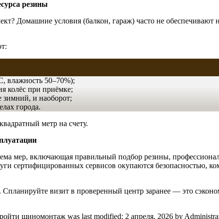
есурса резины
ект? Домашние условия (балкон, гараж) часто не обеспечивают 
т:
, влажность 50–70%);
я колёс при приёмке;
 зимний, и наоборот;
елах города.
квадратный метр на счету.
сплуатации
система мер, включающая правильный подбор резины, профессион
уги сертифицированных сервисов окупаются безопасностью, ко
 Спланируйте визит в проверенный центр заранее — это сэконом
 пройти шиномонтаж
was last modified:
2 апреля, 2026
by
Administra