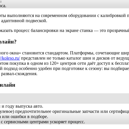
;
са.
боты выполняются на современном оборудовании с калибровкой п
 адаптивной подвеской.
казать процесс балансировки на экране станка — это прозрачн
офлайн?
ного окна» становится стандартом. Платформы, сочетающие шир
//koleso.ru/
представлен не только каталог шин и дисков от ведущ
том покупка в одном из 120+ центров сети даёт доступ к бесп
й подход особенно удобен при подготовке к сезону: вы подбирае
 развал-схождения.
онлайн
 и году выпуска авто.
 рулевое) предпочтительнее оригинальные запчасти или сертифи
а или ошибки в подборе.
 с сервисными центрами ускоряет процесс.