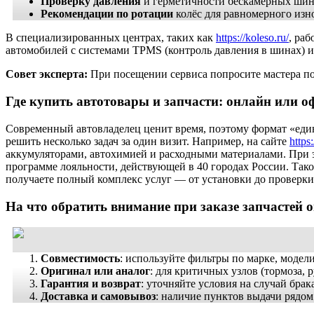
Проверку давления
и герметичности бескамерных шин
Рекомендации по ротации
колёс для равномерного изно
В специализированных центрах, таких как
https://koleso.ru/
, ра
автомобилей с системами TPMS (контроль давления в шинах) и
Совет эксперта:
При посещении сервиса попросите мастера по
Где купить автотовары и запчасти: онлайн или 
Современный автовладелец ценит время, поэтому формат «еди
решить несколько задач за один визит. Например, на сайте
https:
аккумуляторами, автохимией и расходными материалами. При э
программе лояльности, действующей в 40 городах России. Тако
получаете полный комплекс услуг — от установки до проверки
На что обратить внимание при заказе запчастей 
Совместимость
: используйте фильтры по марке, модели
Оригинал или аналог
: для критичных узлов (тормоза,
Гарантия и возврат
: уточняйте условия на случай брак
Доставка и самовывоз
: наличие пунктов выдачи рядом